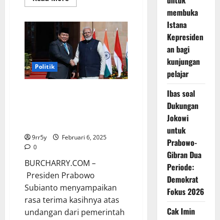
untuk
more
membuka
about
Setelah
Istana
Sukarno,
presiden
Kepresiden
kedua
Indonesia,
an bagi
Prabowo,
menghadiri
kunjungan
“resepsi
Politik
pelajar
diplomatik”
India
Prabowo Sampaikan Terima
Ibas soal
Kasih kepada Pemerintah India:
Dukungan
Kunjungan Singkat yang Penuh
Jokowi
Makna
untuk
9rr5y
Februari 6, 2025
Prabowo-
0
Gibran Dua
BURCHARRY.COM –
Periode:
Presiden Prabowo
Demokrat
Subianto menyampaikan
Fokus 2026
rasa terima kasihnya atas
Cak Imin
undangan dari pemerintah