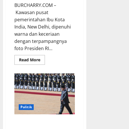
BURCHARRY.COM –
Kawasan pusat
pemerintahan Ibu Kota
India, New Delhi, dipenuhi
warna dan keceriaan
dengan terpampangnya
foto Presiden RI...
Read
Read More
more
about
Semarak
Gambar
Prabowo
dan
Bendera
Merah
Putih
di
Pusat
Politik
Pemerintahan
India
TNI Akan Hadiri Perayaan ke-76
Republik India: Parade Pertama