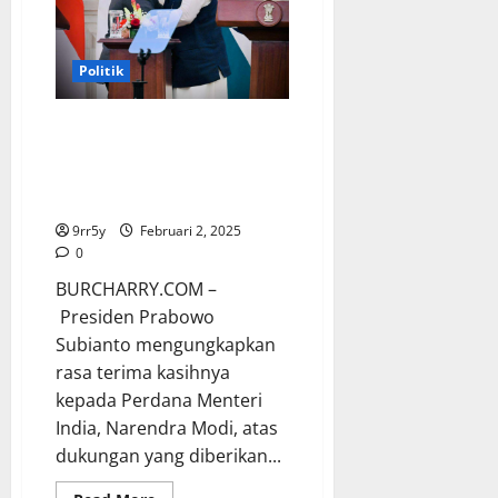
India:
Parade
Pertama
di
Luar
Politik
Negeri
Prabowo Ucapkan Terima Kasih
kepada India atas Dukungan
terhadap Keanggotaan
Permanen Indonesia di BRICS
9rr5y
Februari 2, 2025
0
BURCHARRY.COM –
Presiden Prabowo
Subianto mengungkapkan
rasa terima kasihnya
kepada Perdana Menteri
India, Narendra Modi, atas
dukungan yang diberikan...