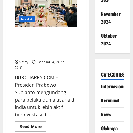
2024
diundang
untuk
makan
malam
November
oleh
Politik
2024
Presiden
India,
duduk
Prabowo Mengajak Pengusaha
berdampingan
Oktober
dengan
India Berkontribusi dalam
PM
2024
Modi
Pembangunan Infrastruktur di
Indonesia
9rr5y
Februari 4, 2025
0
CATEGORIES
BURCHARRY.COM –
Presiden Prabowo
Internasional
Subianto mengundang
para pelaku dunia usaha di
Keriminal
India untuk lebih aktif
News
berinvestasi di...
Read
Read More
Olahraga
more