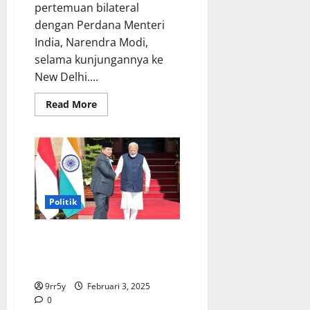
pertemuan bilateral
dengan Perdana Menteri
India, Narendra Modi,
selama kunjungannya ke
New Delhi....
Read
Read More
more
about
Pertemuan
Prabowo
dan
PM
India:
Berbagi
Pengalaman
Program
Politik
Makan
Siang
Gratis
Semarak Gambar Prabowo dan
Bendera Merah Putih di Pusat
Pemerintahan India
9rr5y
Februari 3, 2025
0