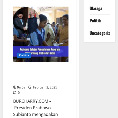
about
Prabowo
Olaraga
Mengajak
Pengusaha
India
Berkontribusi
Politik
dalam
Pembangunan
Infrastruktur
Uncategorized
di
Indonesia
Politik
Pertemuan Prabowo dan PM
India: Berbagi Pengalaman
Program Makan Siang Gratis
9rr5y
Februari 3, 2025
0
BURCHARRY.COM –
Presiden Prabowo
Subianto mengadakan