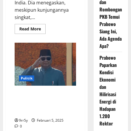
dan
India. Dia menegaskan,
Rombongan
meskipun kunjungannya
PKB Temui
singkat,...
Prabowo
Read
Read More
Siang Ini,
more
about
Ada Agenda
Prabowo
Sampaikan
Apa?
Terima
Kasih
Prabowo
kepada
Pemerintah
Paparkan
India:
Kunjungan
Kondisi
Singkat
yang
Politik
Ekonomi
Penuh
Makna
dan
ikuti jejak Bung Karno, Prabowo
Hilirisasi
merasa terhormat menjadi
Energi di
tamu utama pada perayaan Hari
Hadapan
Republik India
1.200
9rr5y
Februari 5, 2025
Rektor
0