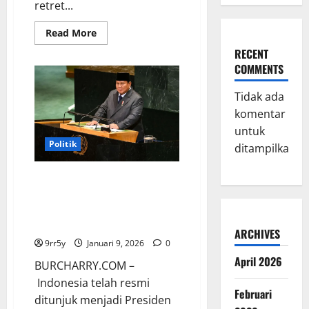
retret...
Read
Read More
more
about
RECENT
Pernyataan
COMMENTS
Prabowo
yang
Membuat
Tidak ada
Purbaya
Merasa
komentar
Terusik
untuk
Politik
ditampilkan.
Indonesia Akan Menjabat
Sebagai Presiden Dewan HAM
PBB pada 2026: Tugas dan
Wewenangnya
ARCHIVES
9rr5y
Januari 9, 2026
0
April 2026
BURCHARRY.COM –
Indonesia telah resmi
Februari
ditunjuk menjadi Presiden