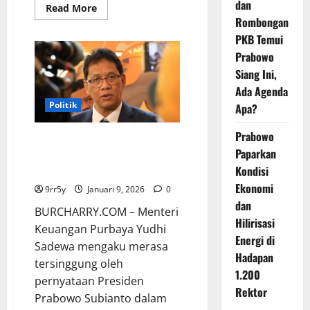
dan
Read
Read More
more
Rombongan
about
Dana
PKB Temui
Riset
Prabowo
Naik
218%,
Siang Ini,
Wamendiktisaintek
Soroti
Ada Agenda
Komitmen
Presiden
Politik
Apa?
Prabowo
Prabowo
Pernyataan Prabowo yang
Paparkan
Membuat Purbaya Merasa
Terusik
Kondisi
Ekonomi
9rr5y
Januari 9, 2026
0
dan
BURCHARRY.COM – Menteri
Hilirisasi
Keuangan Purbaya Yudhi
Energi di
Sadewa mengaku merasa
Hadapan
tersinggung oleh
1.200
pernyataan Presiden
Rektor
Prabowo Subianto dalam