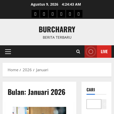
Skip
Agustus 9, 2026
4:24:43 AM
to
Beranda
News
Politik
Keriminal
Olahraga
Internasional
content
BURCHARRY
BERITA TERBARU
LIVE
Primary
Menu
Home
2026
Januari
Bulan:
Januari 2026
CARI
Cari