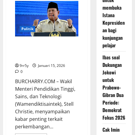
untuk
Paparkan
membuka
Kondisi
Ekonomi
Istana
dan
Hilirisasi
Kepresiden
Energi
di
Politik
an bagi
Hadapan
1.200
kunjungan
Rektor
Dana Riset Naik 218%,
pelajar
Wamendiktisaintek Soroti
Ibas soal
Komitmen Presiden Prabowo
Dukungan
9rr5y
Januari 15, 2026
Jokowi
0
untuk
BURCHARRY.COM – Wakil
Prabowo-
Menteri Pendidikan Tinggi,
Gibran Dua
Sains, dan Teknologi
Periode:
(Wamendiktisaintek), Stell
Demokrat
Christie, menyampaikan
Fokus 2026
kabar penting terkait
perkembangan...
Cak Imin