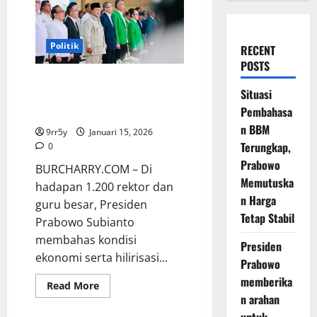
Politik
RECENT
POSTS
Prabowo Paparkan Kondisi
Situasi
Ekonomi dan Hilirisasi Energi di
Pembahasa
Hadapan 1.200 Rektor
n BBM
9rr5y
Januari 15, 2026
Terungkap,
0
Prabowo
BURCHARRY.COM – Di
Memutuska
hadapan 1.200 rektor dan
n Harga
guru besar, Presiden
Tetap Stabil
Prabowo Subianto
membahas kondisi
Presiden
ekonomi serta hilirisasi...
Prabowo
memberika
Read
Read More
more
n arahan
about
Prabowo