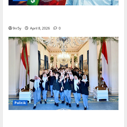
Situasi Pembahasan BBM Terungkap, Prabowo
Memutuskan Harga Tetap Stabil
9rr5y
April 8, 2026
0
Politik
Presiden Prabowo memberikan arahan untuk
membuka Istana Kepresidenan bagi kunjungan