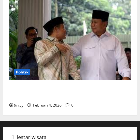
Politik
Cak Imin dan Rombongan PKB Temui Prabowo Siang
Ini, Ada Agenda Apa?
9rr5y
Februari 4, 2026
0
lestariwisata