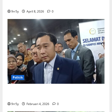
pelajar
9rr5y
April 8, 2026
0
Politik
Ibas soal Dukungan Jokowi untuk Prabowo-Gibran
Dua Periode: Demokrat Fokus 2026
9rr5y
Februari 4, 2026
0