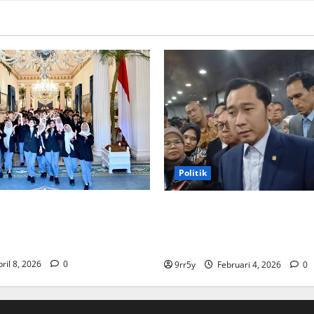
ratusan
mengungsi,
sekolah
diliburkan
Politik
rabowo memberikan arahan
Ibas soal Dukungan Jokowi u
uka Istana Kepresidenan
Prabowo-Gibran Dua Periode
gan pelajar
Fokus 2026
ril 8, 2026
0
9rr5y
Februari 4, 2026
0