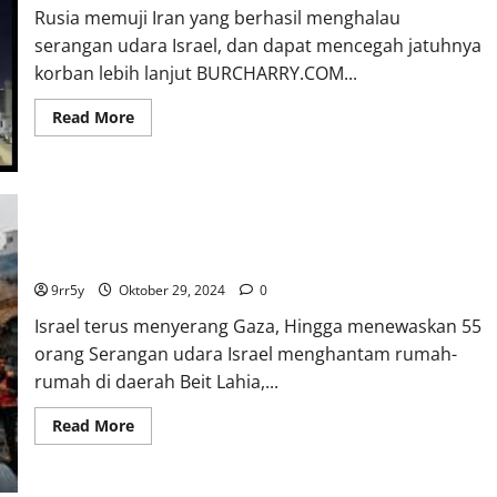
Rusia memuji Iran yang berhasil menghalau
serangan udara Israel, dan dapat mencegah jatuhnya
korban lebih lanjut BURCHARRY.COM...
Read
Read More
more
about
Rusia
memuji
Iran
yang
berhasil
menghalau
serangan
Israel terus menyerang Gaza, Hingga menewaskan 55 orang
udara
Israel,
9rr5y
Oktober 29, 2024
0
dan
dapat
Israel terus menyerang Gaza, Hingga menewaskan 55
mencegah
jatuhnya
orang Serangan udara Israel menghantam rumah-
korban
rumah di daerah Beit Lahia,...
lebih
lanjut
Read
Read More
more
about
Israel
terus