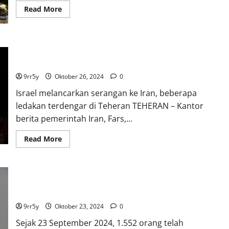
Read
Read More
more
about
Irak
membuka
kembali
Israel melancarkan serangan ke Iran, beberapa ledakan
wilayah
udaranya
terdengar di Teheran
setelah
serangan
9rr5y
Oktober 26, 2024
0
Israel
ke
Israel melancarkan serangan ke Iran, beberapa
Iran
tadi
ledakan terdengar di Teheran TEHERAN – Kantor
malam
berita pemerintah Iran, Fars,...
Read
Read More
more
about
Israel
melancarkan
serangan
Sejak 23 September 2024, 1.552 orang telah terbunuh dalam
ke
Iran,
perang Israel-Hizbullah di Lebanon
beberapa
ledakan
9rr5y
Oktober 23, 2024
0
terdengar
di
Sejak 23 September 2024, 1.552 orang telah
Teheran