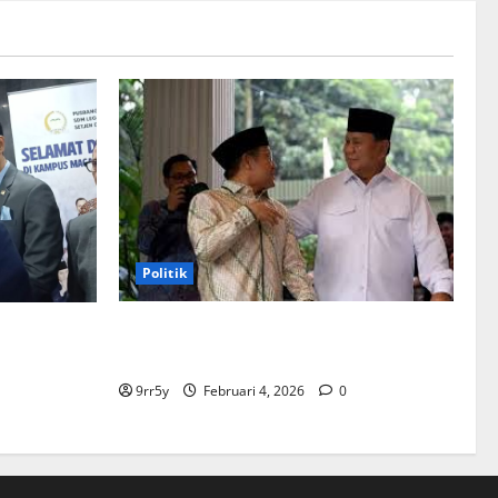
Politik
Cak Imin dan Rombongan PKB Temui
ntuk
Prabowo Siang Ini, Ada Agenda Apa?
: Demokrat
9rr5y
Februari 4, 2026
0