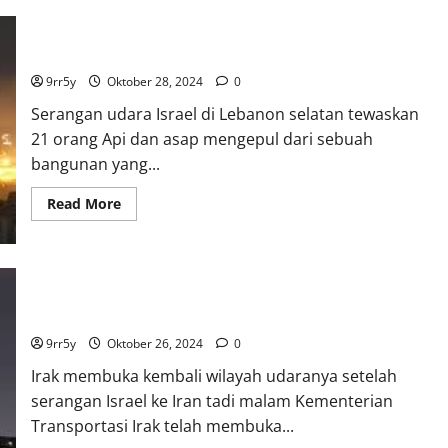
menyerang
Gaza,
Hingga
menewaskan
Serangan udara Israel di Lebanon selatan tewaskan 21 orang
55
orang
9rr5y
Oktober 28, 2024
0
Serangan udara Israel di Lebanon selatan tewaskan
21 orang Api dan asap mengepul dari sebuah
bangunan yang...
Read
Read More
more
about
Serangan
udara
Israel
di
Irak membuka kembali wilayah udaranya setelah serangan
Lebanon
selatan
Israel ke Iran tadi malam
tewaskan
21
9rr5y
Oktober 26, 2024
0
orang
Irak membuka kembali wilayah udaranya setelah
serangan Israel ke Iran tadi malam Kementerian
Transportasi Irak telah membuka...