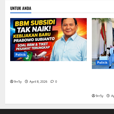
UNTUK ANDA
Politik
Politik
Situasi Pembahasan BBM Terungkap,
Prabowo Memutuskan Harga Tetap Stabil
Presiden P
untuk memb
9rr5y
April 8, 2026
0
bagi kunjun
9rr5y
Ap