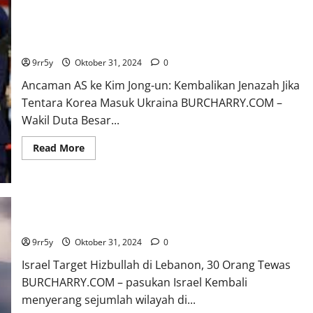
Ancaman AS ke Kim Jong-un: Kembalikan Jenazah Jika Tentara
Korea Masuk Ukraina
9rr5y
Oktober 31, 2024
0
Ancaman AS ke Kim Jong-un: Kembalikan Jenazah Jika
Tentara Korea Masuk Ukraina BURCHARRY.COM –
Wakil Duta Besar...
Read
Read More
more
about
Ancaman
AS
ke
Kim
Jong-
Israel Target Hizbullah di Lebanon, 30 Orang Tewas
un:
Kembalikan
9rr5y
Oktober 31, 2024
0
Jenazah
Jika
Israel Target Hizbullah di Lebanon, 30 Orang Tewas
Tentara
Korea
BURCHARRY.COM – pasukan Israel Kembali
Masuk
Ukraina
menyerang sejumlah wilayah di...