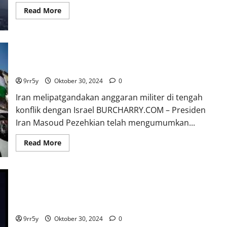
Read
Read More
more
about
Israel
Target
Hizbullah
di
Iran melipatgandakan anggaran militer di tengah konflik
Lebanon,
dengan Israel
30
Orang
Tewas
9rr5y
Oktober 30, 2024
0
Iran melipatgandakan anggaran militer di tengah
konflik dengan Israel BURCHARRY.COM – Presiden
Iran Masoud Pezehkian telah mengumumkan...
Read
Read More
more
about
Iran
melipatgandakan
anggaran
militer
di
Rusia memuji Iran yang berhasil menghalau serangan udara
tengah
Israel, dan dapat mencegah jatuhnya korban lebih lanjut
konflik
dengan
9rr5y
Oktober 30, 2024
0
Israel