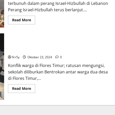
terbunuh dalam perang Israel-Hizbullah di Lebanon
Perang Israel-Hizbullah terus berlanjut....
Read
Read More
more
about
Sejak
23
September
2024,
Konflik warga di Flores Timur; ratusan mengungsi, sekolah
1.552
orang
diliburkan
telah
terbunuh
9rr5y
Oktober 23, 2024
0
dalam
perang
Konflik warga di Flores Timur; ratusan mengungsi,
Israel-
Hizbullah
sekolah diliburkan Bentrokan antar warga dua desa
di
Lebanon
di Flores Timur,...
Read
Read More
more
about
Konflik
warga
di
Flores
Timur;