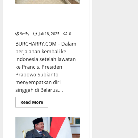
Jadi
19%
Prabowo Singgah di Belarus dan
Bahas Kerja Sama Strategis
dengan Presiden Lukashenko
9rr5y
Juli 18, 2025
0
BURCHARRY.COM – Dalam
perjalanan kembali ke
Indonesia setelah lawatan
ke Prancis, Presiden
Prabowo Subianto
menyempatkan diri
singgah di Belarus....
Read
Read More
more
about
Prabowo
Singgah
di
Belarus
dan
Bahas