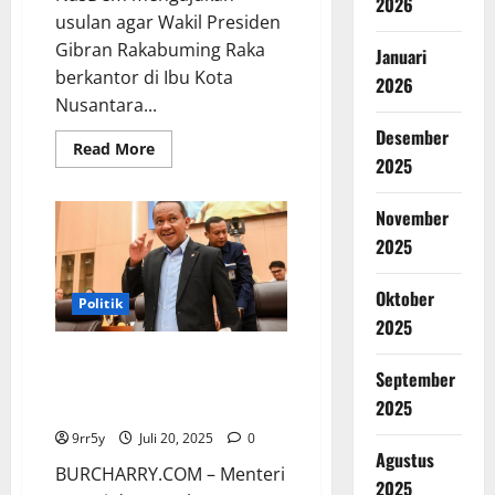
2026
usulan agar Wakil Presiden
Gibran Rakabuming Raka
Januari
berkantor di Ibu Kota
2026
Nusantara...
Desember
Read
Read More
more
2025
about
NasDem
Mengusulkan
November
Wapres
Bekerja
2025
di
IKN,
Mardani
Oktober
PKS:
Politik
Terserah
2025
kepada
Presiden
Bahlil Lahadalia Memuji
September
Kemampuan Negosiasi Prabowo
2025
dalam Pemangkasan Tarif Trump
9rr5y
Juli 20, 2025
0
Agustus
BURCHARRY.COM – Menteri
2025