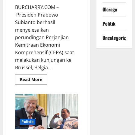
BURCHARRY.COM –
Olaraga
Presiden Prabowo
Subianto berhasil
Politik
menyelesaikan
Uncategorized
perundingan Perjanjian
Kemitraan Ekonomi
Komprehensif (CEPA) saat
melakukan kunjungan ke
Brussel, Belgia....
Read
Read More
more
about
Keberhasilan
Prabowo
Subianto
Tuntaskan
CEPA
Dinilai
Menguntungkan
Indonesia
Politik