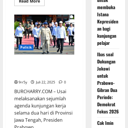
untuk
Read
Read More
more
membuka
about
Prabowo
Istana
Menggelar
Kepresiden
Rapat
KEK:
an bagi
Investasi
Tembus
kunjungan
Rp
90
pelajar
Triliun,
Politik
Tenaga
Kerja
Ibas soal
Terserap
Dukungan
47
Prabowo Kembali ke Jakarta,
Ribu
Dilepas oleh Jokowi di Bandara
Jokowi
Orang
Solo
untuk
Prabowo-
9rr5y
Juli 22, 2025
0
Gibran Dua
BURCHARRY.COM – Usai
Periode:
melaksanakan sejumlah
Demokrat
agenda kunjungan kerja
Fokus 2026
selama dua hari di Provinsi
Jawa Tengah, Presiden
Cak Imin
Prabowo...