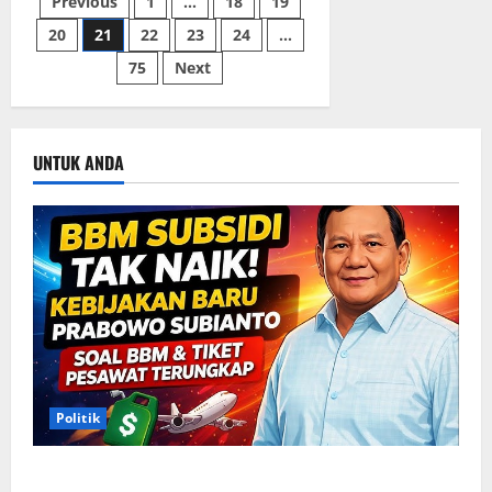
Paginasi
Previous
1
…
18
19
Rangkaian
Kunjungan
Internasional
20
21
22
23
24
…
pos
yang
Produktif
75
Next
UNTUK ANDA
Politik
Situasi Pembahasan BBM Terungkap, Prabowo