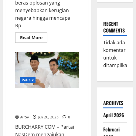
beras oplosan yang
menyebabkan kerugian
negara hingga mencapai
RECENT
Rp...
COMMENTS
Read
Read More
more
Tidak ada
about
komentar
Prabowo
Minta
untuk
Pengusaha
Nakal
ditampilkan.
Kembalikan
Kerugian
Akibat
Beras
Politik
Oplosan
Rp
100
NasDem Mengusulkan Wapres
Triliun
Bekerja di IKN, Mardani PKS:
ARCHIVES
Terserah kepada Presiden
April 2026
9rr5y
Juli 20, 2025
0
BURCHARRY.COM – Partai
Februari
NasDem mengajukan