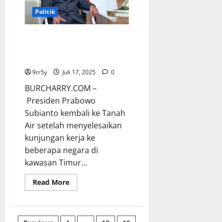
Kerja
Sama
Politik
Strategis
dengan
Presiden
Prabowo Subianto Mengupas
Lukashenko
Rangkaian Kunjungan
Internasional yang Produktif
9rr5y
Juli 17, 2025
0
BURCHARRY.COM –
Presiden Prabowo
Subianto kembali ke Tanah
Air setelah menyelesaikan
kunjungan kerja ke
beberapa negara di
kawasan Timur...
Read
Read More
more
about
Prabowo
Subianto
Mengupas