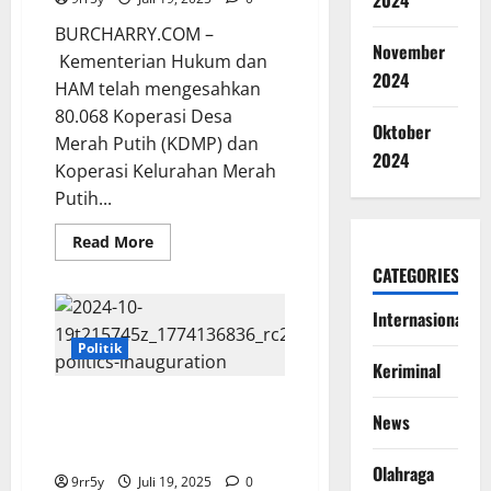
2024
BURCHARRY.COM –
November
Kementerian Hukum dan
2024
HAM telah mengesahkan
80.068 Koperasi Desa
Oktober
Merah Putih (KDMP) dan
2024
Koperasi Kelurahan Merah
Putih...
Read
Read More
more
about
CATEGORIES
80
Ribu
Internasional
Koperasi
Merah
Putih
Politik
Resmi
Keriminal
Disahkan
Kemenkum
Keberhasilan Prabowo Subianto
Jelang
News
Peresmian
Tuntaskan CEPA Dinilai
Prabowo
Menguntungkan Indonesia
Olahraga
9rr5y
Juli 19, 2025
0