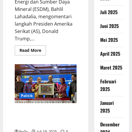
Energi dan Sumber Daya
Mineral (ESDM), Bahlil
Juli 2025
Lahadalia, mengomentari
langkah Presiden Amerika
Juni 2025
Serikat (AS), Donald
Trump,...
Mei 2025
Read
Read More
April 2025
more
about
Bahlil
Lahadalia
Maret 2025
Memuji
Kemampuan
Negosiasi
Februari
Prabowo
dalam
2025
Pemangkasan
Tarif
Politik
Trump
Januari
2025
80 Ribu Koperasi Merah Putih
Resmi Disahkan Kemenkum
Jelang Peresmian Prabowo
Desember
9rr5y
Juli 19, 2025
0