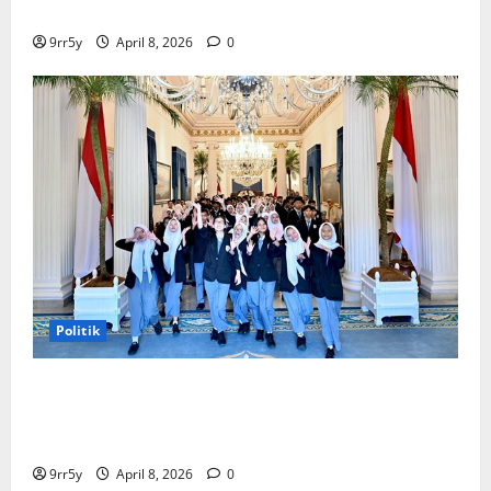
Memutuskan Harga Tetap Stabil
9rr5y
April 8, 2026
0
Politik
Presiden Prabowo memberikan arahan untuk
membuka Istana Kepresidenan bagi kunjungan
pelajar
9rr5y
April 8, 2026
0