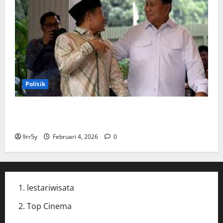
Politik
Cak Imin dan Rombongan PKB Temui Prabowo Siang
Ini, Ada Agenda Apa?
9rr5y
Februari 4, 2026
0
lestariwisata
Top Cinema