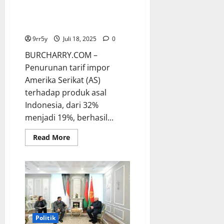
Hasil Percakapan 17 Menit
Prabowo dan Trump: Tarif Impor
Turun Jadi 19%
9rr5y
Juli 18, 2025
0
BURCHARRY.COM –
Penurunan tarif impor
Amerika Serikat (AS)
terhadap produk asal
Indonesia, dari 32%
menjadi 19%, berhasil...
Read
Read More
more
about
Hasil
Percakapan
17
Menit
Prabowo
dan
Trump:
Tarif
Impor
Politik
Turun