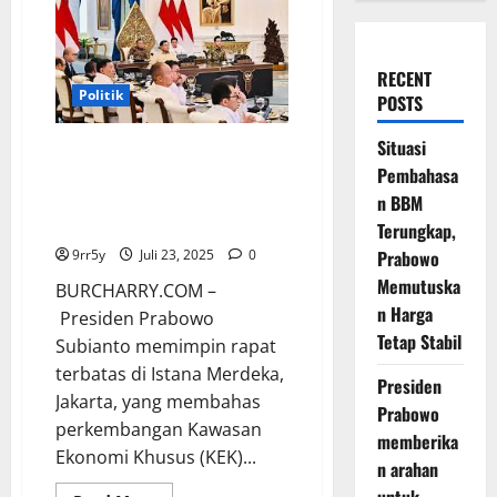
RECENT
Politik
POSTS
Situasi
Prabowo Menggelar Rapat KEK:
Pembahasa
Investasi Tembus Rp 90 Triliun,
Tenaga Kerja Terserap 47 Ribu
n BBM
Orang
Terungkap,
Prabowo
9rr5y
Juli 23, 2025
0
Memutuska
BURCHARRY.COM –
n Harga
Presiden Prabowo
Tetap Stabil
Subianto memimpin rapat
terbatas di Istana Merdeka,
Presiden
Jakarta, yang membahas
Prabowo
perkembangan Kawasan
memberika
Ekonomi Khusus (KEK)...
n arahan