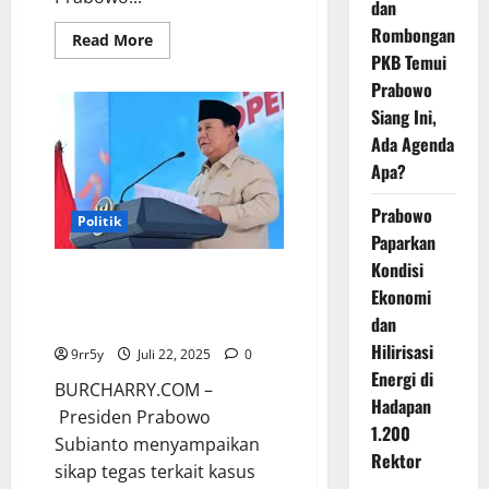
dan
Rombongan
Read
Read More
more
PKB Temui
about
Prabowo
Prabowo
Kembali
Siang Ini,
ke
Jakarta,
Ada Agenda
Dilepas
oleh
Apa?
Jokowi
di
Bandara
Prabowo
Politik
Solo
Paparkan
Kondisi
Prabowo Minta Pengusaha Nakal
Ekonomi
Kembalikan Kerugian Akibat
dan
Beras Oplosan Rp 100 Triliun
Hilirisasi
9rr5y
Juli 22, 2025
0
Energi di
BURCHARRY.COM –
Hadapan
Presiden Prabowo
1.200
Subianto menyampaikan
Rektor
sikap tegas terkait kasus