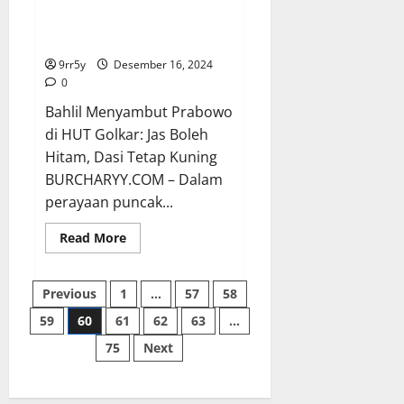
Bahlil Menyambut Prabowo di
HUT Golkar: Jas Boleh Hitam,
Dasi Tetap Kuning
9rr5y
Desember 16, 2024
0
Bahlil Menyambut Prabowo
di HUT Golkar: Jas Boleh
Hitam, Dasi Tetap Kuning
BURCHARYY.COM – Dalam
perayaan puncak...
Read
Read More
more
about
Bahlil
Paginasi
Menyambut
Previous
1
…
57
58
Prabowo
di
59
60
61
62
63
…
pos
HUT
Golkar:
75
Next
Jas
Boleh
Hitam,
Dasi
Tetap