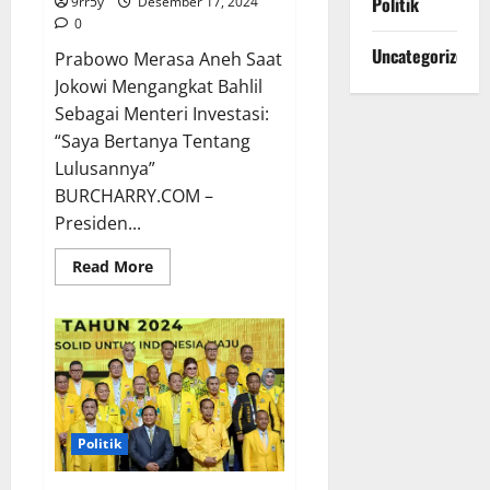
Politik
9rr5y
Desember 17, 2024
0
Uncategorized
Prabowo Merasa Aneh Saat
Jokowi Mengangkat Bahlil
Sebagai Menteri Investasi:
“Saya Bertanya Tentang
Lulusannya”
BURCHARRY.COM –
Presiden...
Read
Read More
more
about
Prabowo
Merasa
Aneh
Saat
Jokowi
Mengangkat
Bahlil
Sebagai
Menteri
Politik
Investasi