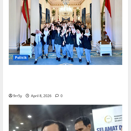
Politik
Presiden Prabowo memberikan arahan untuk
membuka Istana Kepresidenan bagi kunjungan
pelajar
9rr5y
April 8, 2026
0