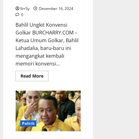
Bahlil Ungkit Konvensi Golkar
Tempati
Posisi
9rr5y
Desember 16, 2024
Kedua
di
0
Pileg
Bahlil Ungkit Konvensi
Golkar BURCHARRY.COM –
Ketua Umum Golkar, Bahlil
Lahadalia, baru-baru ini
mengangkat kembali
memori konvensi...
Read
Read More
more
about
Bahlil
Ungkit
Konvensi
Golkar
Politik