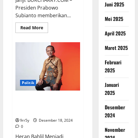
Janji! BURCHARRY.COM –
Juni 2025
Presiden Prabowo
Subianto memberikan...
Mei 2025
Read
Read More
more
April 2025
about
Bahlil
Diakui
Maret 2025
Sebagai
Pelopor
Hilirisasi
Februari
di
RI,
2025
Prabowo:
Bukan
Sekadar
Politik
Janji!
Januari
2025
Heran Bahlil Menjadi Menteri
Investasi Jokowi, Prabowo:
Desember
Biasanya Lulusan Harvard
2024
9rr5y
Desember 18, 2024
0
November
Heran Bahlil Menjadi
2024