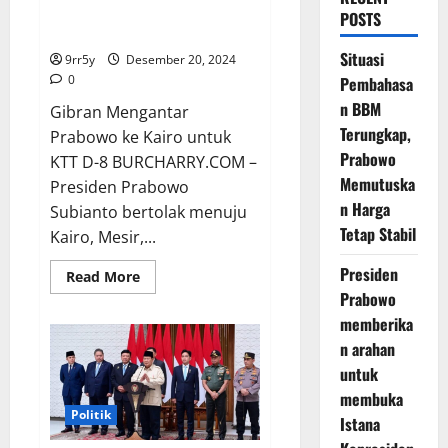
Gibran Mengantar Prabowo ke
POSTS
Kairo untuk KTT D-8
Situasi
9rr5y
Desember 20, 2024
0
Pembahasa
n BBM
Gibran Mengantar
Terungkap,
Prabowo ke Kairo untuk
Prabowo
KTT D-8 BURCHARRY.COM –
Memutuska
Presiden Prabowo
n Harga
Subianto bertolak menuju
Tetap Stabil
Kairo, Mesir,...
Presiden
Read
Read More
more
Prabowo
about
Gibran
memberika
Mengantar
Prabowo
n arahan
ke
untuk
Kairo
untuk
membuka
KTT
D-
Politik
Istana
8