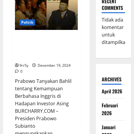
RECENT
dengan
Penunjukan
COMMENTS
Bahlil
Sebagai
Menteri
Tidak ada
Jokowi,
Politik
Soroti
komentar
Kemampuan
untuk
Bahasa
Prabowo Tanyakan Bahlil
Inggris
ditampilkan.
tentang Kemampuan Berbahasa
Inggris di Hadapan Investor
Asing
9rr5y
Desember 19, 2024
0
ARCHIVES
Prabowo Tanyakan Bahlil
tentang Kemampuan
April 2026
Berbahasa Inggris di
Hadapan Investor Asing
Februari
BURCHARRY.COM –
2026
Presiden Prabowo
Subianto
Januari
mengungkapkan...