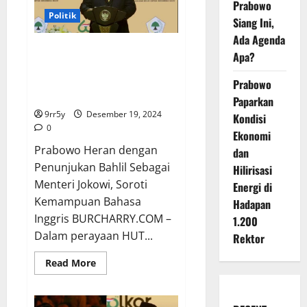
Prabowo
8
di
Politik
Siang Ini,
Kairo
Mesir
Ada Agenda
17-
Prabowo Heran dengan
19
Apa?
Desember
Penunjukan Bahlil Sebagai
Menteri Jokowi, Soroti
Prabowo
Kemampuan Bahasa Inggris
Paparkan
9rr5y
Desember 19, 2024
Kondisi
0
Ekonomi
Prabowo Heran dengan
dan
Penunjukan Bahlil Sebagai
Hilirisasi
Menteri Jokowi, Soroti
Energi di
Kemampuan Bahasa
Hadapan
Inggris BURCHARRY.COM –
1.200
Dalam perayaan HUT...
Rektor
Read
Read More
more
about
Prabowo
Heran