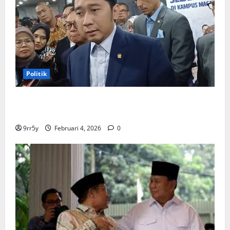
Politik
Ibas soal Dukungan Jokowi untuk Prabowo-Gibran
Dua Periode: Demokrat Fokus 2026
9rr5y
Februari 4, 2026
0