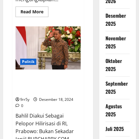
2026
Read
Read More
Desember
more
about
2025
Prabowo
Tanyakan
Bahlil
November
tentang
Kemampuan
2025
Berbahasa
Inggris
di
Hadapan
Oktober
Politik
Investor
Asing
2025
Bahlil Diakui Sebagai Pelopor
September
Hilirisasi di RI, Prabowo: Bukan
Sekadar Janji!
2025
9rr5y
Desember 18, 2024
Agustus
0
2025
Bahlil Diakui Sebagai
Pelopor Hilirisasi di RI,
Juli 2025
Prabowo: Bukan Sekadar