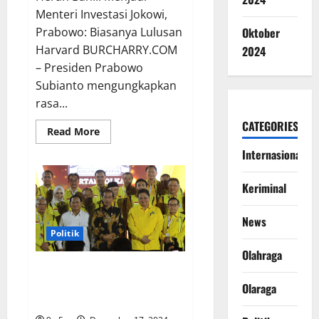
Menteri Investasi Jokowi,
Prabowo: Biasanya Lulusan
Oktober
Harvard BURCHARRY.COM
2024
– Presiden Prabowo
Subianto mengungkapkan
rasa...
CATEGORIES
Read
Read More
more
about
Internasional
Heran
Bahlil
Menjadi
Keriminal
Menteri
Investasi
Jokowi,
News
Prabowo:
Biasanya
Politik
Lulusan
Harvard
Olahraga
Prabowo Merasa Aneh Saat
Jokowi Mengangkat Bahlil
Olaraga
Sebagai Menteri Investasi