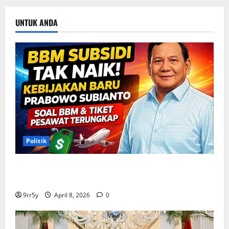
Kuning
UNTUK ANDA
Politik
Situasi Pembahasan BBM Terungkap, Prabowo
Memutuskan Harga Tetap Stabil
9rr5y
April 8, 2026
0