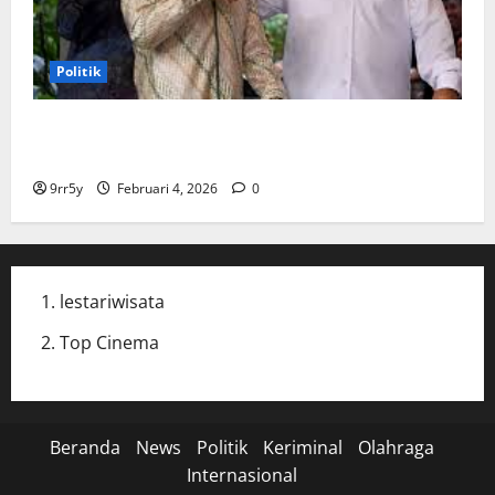
Politik
Cak Imin dan Rombongan PKB Temui Prabowo Siang
Ini, Ada Agenda Apa?
9rr5y
Februari 4, 2026
0
lestariwisata
Top Cinema
Beranda
News
Politik
Keriminal
Olahraga
Internasional