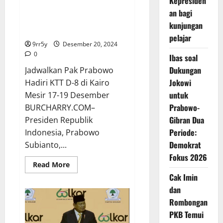
Kepresiden
Jadwalkan Pak Prabowo Hadiri
an bagi
KTT D-8 di Kairo Mesir 17-19
kunjungan
Desember
pelajar
9rr5y
Desember 20, 2024
0
Ibas soal
Dukungan
Jadwalkan Pak Prabowo
Jokowi
Hadiri KTT D-8 di Kairo
untuk
Mesir 17-19 Desember
Prabowo-
BURCHARRY.COM–
Gibran Dua
Presiden Republik
Periode:
Indonesia, Prabowo
Demokrat
Subianto,...
Fokus 2026
Read
Read More
more
Cak Imin
about
Jadwalkan
dan
Pak
Prabowo
Rombongan
Hadiri
KTT
PKB Temui
D-