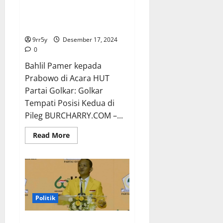
Bahlil Pamer kepada Prabowo di
Acara HUT Partai Golkar: Golkar
Tempati Posisi Kedua di Pileg
9rr5y
Desember 17, 2024
0
Bahlil Pamer kepada
Prabowo di Acara HUT
Partai Golkar: Golkar
Tempati Posisi Kedua di
Pileg BURCHARRY.COM –...
Read
Read More
more
about
Bahlil
Pamer
kepada
Prabowo
di
Acara
HUT
Politik
Partai
Golkar:
Golkar