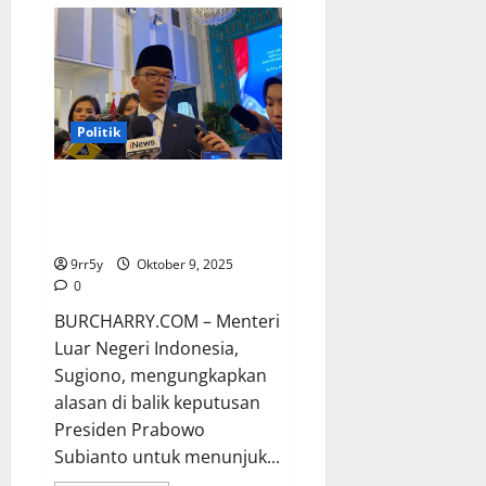
Ketua
Komite
Pembangunan
Papua,
Velix
Wanggai,
Mendapat
Tugas
Penting
Politik
dari
Prabowo
Menlu Sugiono Jelaskan Latar
Belakang Prabowo Melantik
Wakil Dubes RI untuk China
9rr5y
Oktober 9, 2025
0
BURCHARRY.COM – Menteri
Luar Negeri Indonesia,
Sugiono, mengungkapkan
alasan di balik keputusan
Presiden Prabowo
Subianto untuk menunjuk...