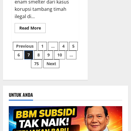
enam smelter dari kasus
korupsi tambang timah
ilegal di...
Read
Read More
more
about
Prabowo
Paginasi
Soroti
Previous
1
…
4
5
Kerugian
Negara
6
7
8
9
10
…
pos
Rp
300
75
Next
Triliun
Akibat
Tambang
Timah
Ilegal
UNTUK ANDA