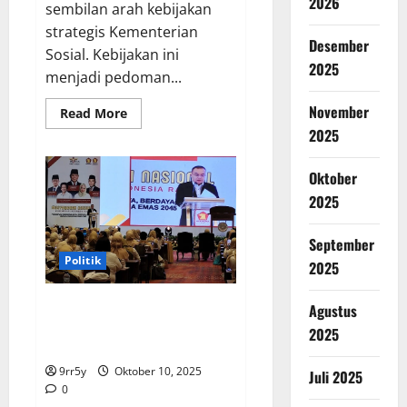
2026
sembilan arah kebijakan
strategis Kementerian
Desember
Sosial. Kebijakan ini
2025
menjadi pedoman...
November
Read
Read More
more
2025
about
Mensos
Paparkan
9
Oktober
Kebijakan
2025
Strategis
Menjelang
1
Tahun
September
Kepemimpinan
Politik
Prabowo
2025
Munas Perempuan Indonesia
Agustus
Raya: Dasco Sampaikan Salam
2025
Prabowo untuk Para Kader
9rr5y
Oktober 10, 2025
Juli 2025
0