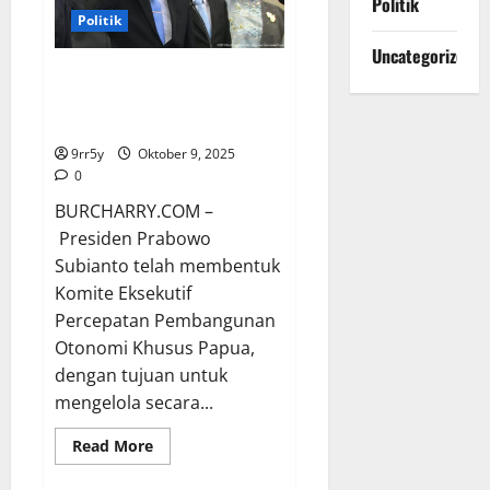
Politik
Legislator
Dorong
Politik
Pengawasan
Program
Uncategorized
Makan
Ketua Komite Pembangunan
Bergizi
Gratis
Papua, Velix Wanggai, Mendapat
Tugas Penting dari Prabowo
9rr5y
Oktober 9, 2025
0
BURCHARRY.COM –
Presiden Prabowo
Subianto telah membentuk
Komite Eksekutif
Percepatan Pembangunan
Otonomi Khusus Papua,
dengan tujuan untuk
mengelola secara...
Read
Read More
more
about