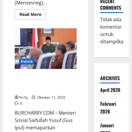
RECENT
(Mensesneg)...
COMMENTS
Read
Read More
more
Tidak ada
about
komentar
Belum
Diumumkan,
untuk
Ini
Penjelasan
ditampilkan.
Mensesneg
soal
9
Anggota
Komisi
Politik
Reformasi
Kepolisian
Mensos Paparkan 9 Kebijakan
ARCHIVES
Strategis Menjelang 1 Tahun
Kepemimpinan Prabowo
April 2026
9rr5y
Oktober 11, 2025
Februari
0
2026
BURCHARRY.COM – Menteri
Sosial Saifullah Yusuf (Gus
Januari
Ipul) memaparkan