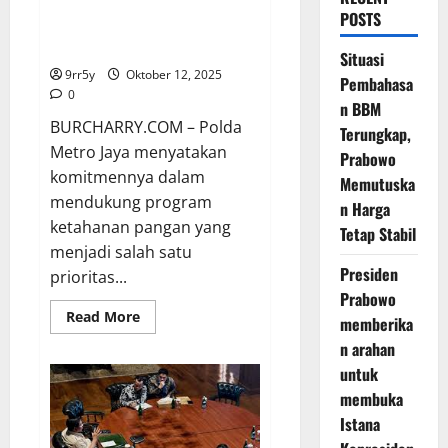
Polda Metro Jaya Selenggarakan
POSTS
Seminar Urban Farming untuk
Mendukung Ketahanan Pangan
Situasi
9rr5y
Oktober 12, 2025
Pembahasa
0
n BBM
BURCHARRY.COM – Polda
Terungkap,
Metro Jaya menyatakan
Prabowo
komitmennya dalam
Memutuska
mendukung program
n Harga
ketahanan pangan yang
Tetap Stabil
menjadi salah satu
Presiden
prioritas...
Prabowo
Read
Read More
memberika
more
about
n arahan
Polda
untuk
Metro
Jaya
membuka
Selenggarakan
Seminar
Istana
Urban
Farming