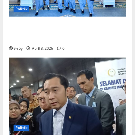
Politik
Presiden Prabowo memberikan arahan untuk
membuka Istana Kepresidenan bagi kunjungan
pelajar
9rr5y
April 8, 2026
0
Politik