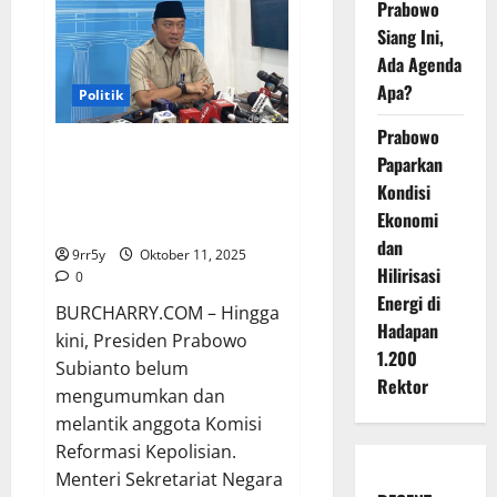
Kumpul
Prabowo
Bareng
Muzani
Siang Ini,
&
Ada Agenda
Yusril
di
Apa?
Hambalang
Politik
Malam
Minggu,
Prabowo
Ada
Belum Diumumkan, Ini
Agenda
Paparkan
Penting?
Penjelasan Mensesneg soal 9
Kondisi
Anggota Komisi Reformasi
Ekonomi
Kepolisian
dan
9rr5y
Oktober 11, 2025
Hilirisasi
0
Energi di
BURCHARRY.COM – Hingga
Hadapan
kini, Presiden Prabowo
1.200
Subianto belum
Rektor
mengumumkan dan
melantik anggota Komisi
Reformasi Kepolisian.
Menteri Sekretariat Negara