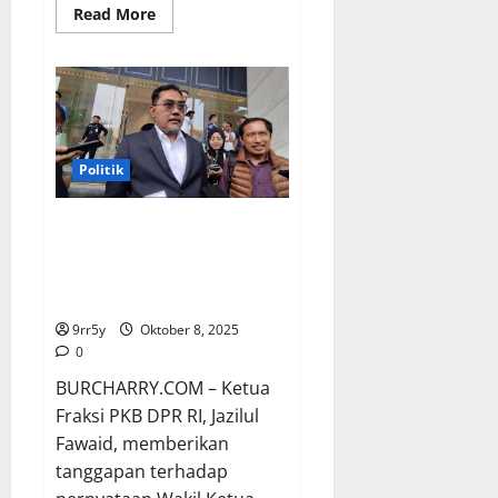
Read
Read More
more
about
Menlu
Sugiono
Jelaskan
Latar
Belakang
Prabowo
Melantik
Wakil
Politik
Dubes
RI
untuk
PKB Kritisi Projo Terkait Klaim
China
Pihak Kalah Pilpres yang
Disebut ingin Memisahkan
Prabowo-Jokowi
9rr5y
Oktober 8, 2025
0
BURCHARRY.COM – Ketua
Fraksi PKB DPR RI, Jazilul
Fawaid, memberikan
tanggapan terhadap