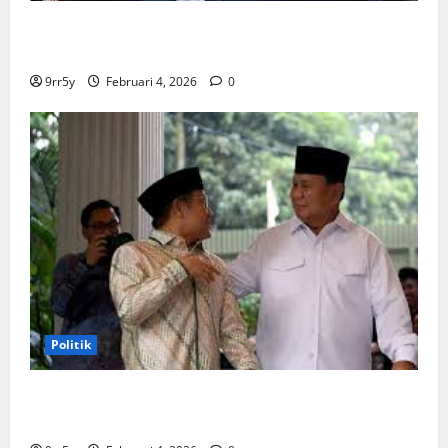
Ibas soal Dukungan Jokowi untuk Prabowo-Gibran
Dua Periode: Demokrat Fokus 2026
9rr5y
Februari 4, 2026
0
Politik
Cak Imin dan Rombongan PKB Temui Prabowo Siang
Ini, Ada Agenda Apa?