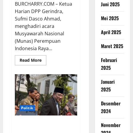
BURCHARRY.COM – Ketua
Juni 2025
Harian DPP Gerindra,
Mei 2025
Sufmi Dasco Ahmad,
menghadiri acara
April 2025
Musyawarah Nasional
(Munas) Perempuan
Maret 2025
Indonesia Raya...
Februari
Read
Read More
more
2025
about
Munas
Perempuan
Indonesia
Januari
Raya:
2025
Dasco
Sampaikan
Salam
Prabowo
Desember
untuk
Politik
Para
2024
Kader
Benjamin Paulus Resmi Dilantik
November
Sebagai Wamenkes, Legislator
2024