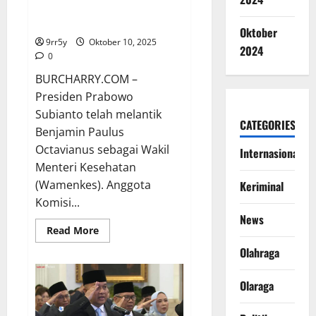
Dorong Pengawasan Program
Makan Bergizi Gratis
Oktober
9rr5y
Oktober 10, 2025
2024
0
BURCHARRY.COM –
Presiden Prabowo
Subianto telah melantik
CATEGORIES
Benjamin Paulus
Octavianus sebagai Wakil
Internasional
Menteri Kesehatan
(Wamenkes). Anggota
Keriminal
Komisi...
News
Read
Read More
more
about
Olahraga
Benjamin
Paulus
Resmi
Olaraga
Dilantik
Sebagai
Wamenkes,