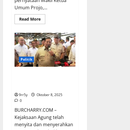
pernyataan Wakil Ketua
Umum Projo,...
Read
Read More
more
about
PKB
Kritisi
Projo
Terkait
Klaim
Pihak
Kalah
Pilpres
Politik
yang
Disebut
ingin
Prabowo Soroti Kerugian
Memisahkan
Prabowo-
Negara Rp 300 Triliun Akibat
Jokowi
Tambang Timah Ilegal
9rr5y
Oktober 8, 2025
0
BURCHARRY.COM –
Kejaksaan Agung telah
menyita dan menyerahkan