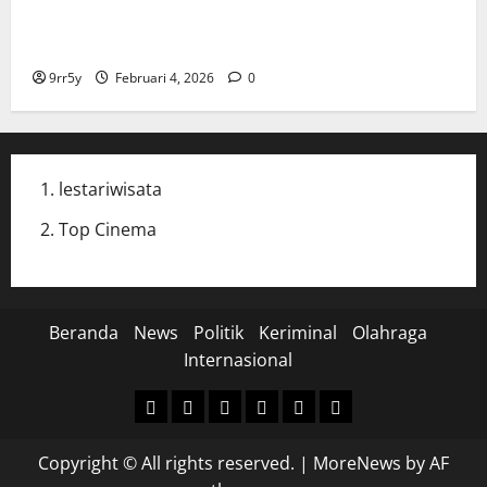
Cak Imin dan Rombongan PKB Temui Prabowo Siang
Ini, Ada Agenda Apa?
9rr5y
Februari 4, 2026
0
lestariwisata
Top Cinema
Beranda
News
Politik
Keriminal
Olahraga
Internasional
Beranda
News
Politik
Keriminal
Olahraga
Internasional
Copyright © All rights reserved.
|
MoreNews
by AF