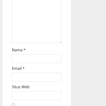
i
o
n
Nama
*
Email
*
Situs Web