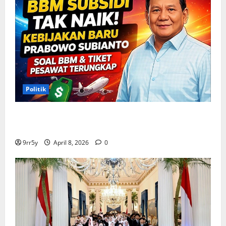
Politik
Situasi Pembahasan BBM Terungkap, Prabowo
Memutuskan Harga Tetap Stabil
9rr5y
April 8, 2026
0