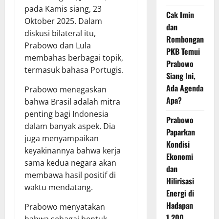
pada Kamis siang, 23
Cak Imin
Oktober 2025. Dalam
dan
diskusi bilateral itu,
Rombongan
Prabowo dan Lula
PKB Temui
membahas berbagai topik,
Prabowo
termasuk bahasa Portugis.
Siang Ini,
Ada Agenda
Prabowo menegaskan
Apa?
bahwa Brasil adalah mitra
penting bagi Indonesia
Prabowo
dalam banyak aspek. Dia
Paparkan
juga menyampaikan
Kondisi
keyakinannya bahwa kerja
Ekonomi
sama kedua negara akan
dan
membawa hasil positif di
Hilirisasi
waktu mendatang.
Energi di
Hadapan
Prabowo menyatakan
1.200
bahwa sebagai bentuk