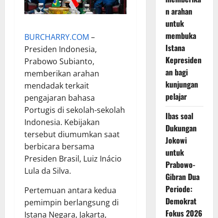
n arahan
untuk
membuka
BURCHARRY.COM
–
Istana
Presiden Indonesia,
Kepresiden
Prabowo Subianto,
an bagi
memberikan arahan
kunjungan
mendadak terkait
pelajar
pengajaran bahasa
Portugis di sekolah-sekolah
Ibas soal
Indonesia. Kebijakan
Dukungan
tersebut diumumkan saat
Jokowi
berbicara bersama
untuk
Presiden Brasil, Luiz Inácio
Prabowo-
Lula da Silva.
Gibran Dua
Periode:
Pertemuan antara kedua
Demokrat
pemimpin berlangsung di
Fokus 2026
Istana Negara, Jakarta,