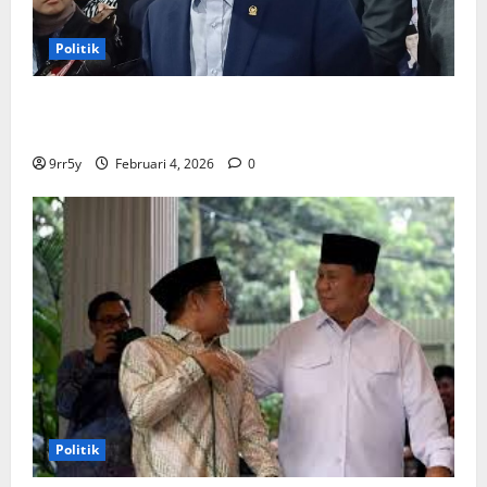
Politik
Ibas soal Dukungan Jokowi untuk Prabowo-Gibran
Dua Periode: Demokrat Fokus 2026
9rr5y
Februari 4, 2026
0
Politik