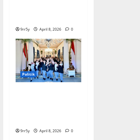
Terungkap, Prabowo
Memutuskan Harga Tetap
Stabil
9rr5y
April 8, 2026
0
Politik
Presiden Prabowo
memberikan arahan untuk
membuka Istana
Kepresidenan bagi
kunjungan pelajar
9rr5y
April 8, 2026
0