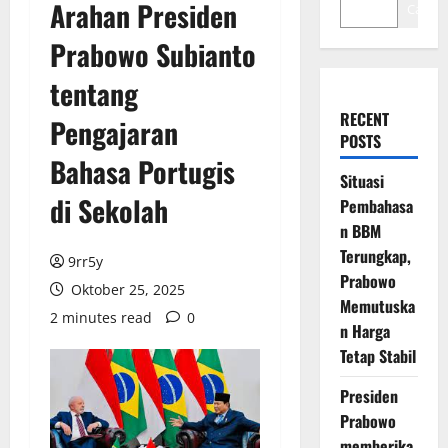
Arahan Presiden
Cari
Prabowo Subianto
tentang
RECENT
Pengajaran
POSTS
Bahasa Portugis
Situasi
di Sekolah
Pembahasa
n BBM
Terungkap,
9rr5y
Prabowo
Oktober 25, 2025
Memutuska
2 minutes read
0
n Harga
Tetap Stabil
Presiden
Prabowo
memberika