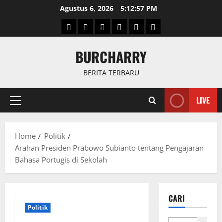
Skip
Agustus 6, 2026
5:12:58 PM
to
Beranda
News
Politik
Keriminal
Olahraga
Internasional
content
BURCHARRY
BERITA TERBARU
LIVE
Primary
Menu
Home
Politik
Arahan Presiden Prabowo Subianto tentang Pengajaran
Bahasa Portugis di Sekolah
CARI
Politik