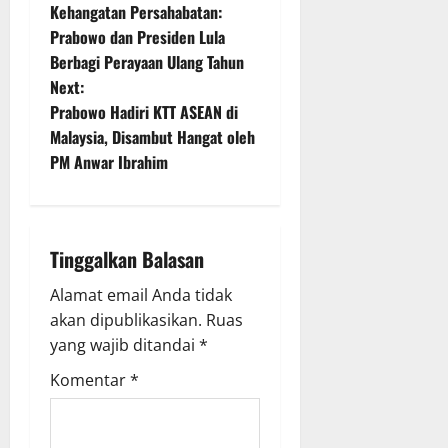
Kehangatan Persahabatan:
o
Prabowo dan Presiden Lula
Berbagi Perayaan Ulang Tahun
s
Next:
t
Prabowo Hadiri KTT ASEAN di
Malaysia, Disambut Hangat oleh
n
PM Anwar Ibrahim
a
v
Tinggalkan Balasan
i
Alamat email Anda tidak
g
akan dipublikasikan.
Ruas
yang wajib ditandai
*
a
Komentar
*
t