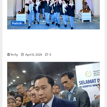
Politik
Presiden Prabowo memberikan arahan untuk
membuka Istana Kepresidenan bagi kunjungan
pelajar
9rr5y
April 8, 2026
0