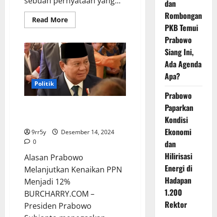
sebuah pernyataan yang...
dan
Rombongan
Read
Read More
more
PKB Temui
about
Prabowo
Prabowo
Subianto
Siang Ini,
Terheran
oleh
Ada Agenda
Penunjukan
Bahlil
Apa?
Lahadalia
Politik
Sebagai
Menteri
Prabowo
Investasi
Paparkan
Alasan Prabowo Melanjutkan
Jokowi
Kenaikan PPN Menjadi 12%
Kondisi
Ekonomi
9rr5y
Desember 14, 2024
0
dan
Hilirisasi
Alasan Prabowo
Energi di
Melanjutkan Kenaikan PPN
Hadapan
Menjadi 12%
1.200
BURCHARRY.COM –
Rektor
Presiden Prabowo