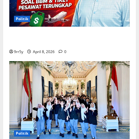
Politik
Situasi Pembahasan BBM Terungkap, Prabowo
Memutuskan Harga Tetap Stabil
9rr5y
April 8, 2026
0
Politik