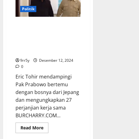
Orang
yang
Politik
Mengakui
Kesalahan
dan
Eric Tohir mendampingi Pak
Mundur
Prabowo bertemu dengan
bosnya dari Jepang dan
mengungkapkan 27 perjanjian
kerja sama
9rr5y
Desember 12, 2024
0
Eric Tohir mendampingi
Pak Prabowo bertemu
dengan bosnya dari Jepang
dan mengungkapkan 27
perjanjian kerja sama
BURCHARRY.COM...
Read
Read More
more
about