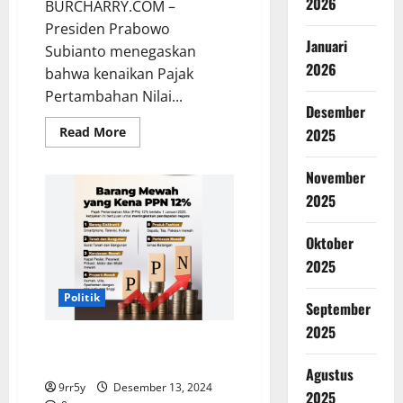
2026
BURCHARRY.COM –
Presiden Prabowo
Januari
Subianto menegaskan
2026
bahwa kenaikan Pajak
Pertambahan Nilai...
Desember
Read
Read More
2025
more
about
Prabowo
November
Pastikan
Kenaikan
2025
PPN
Menjadi
12%
Oktober
2025
Politik
September
2025
PPN 12% Berlaku 1 Januari
2025, Hanya ke Barang Mewah
Agustus
9rr5y
Desember 13, 2024
2025