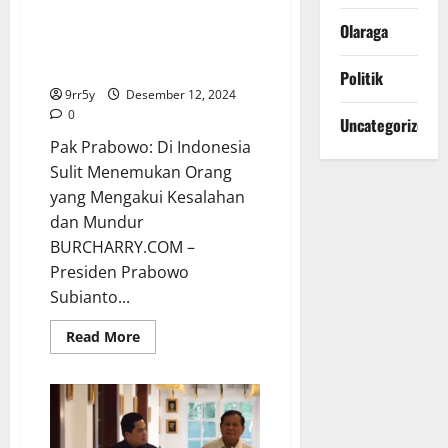
Pak Prabowo: Di Indonesia Sulit
Presiden
Prabowo
Menemukan Orang yang
Olaraga
Mengakui Kesalahan dan
Mundur
Politik
9rr5y
Desember 12, 2024
0
Uncategorized
Pak Prabowo: Di Indonesia
Sulit Menemukan Orang
yang Mengakui Kesalahan
dan Mundur
BURCHARRY.COM –
Presiden Prabowo
Subianto...
Read
Read More
more
about
Pak
Prabowo:
Di
Indonesia
Sulit
Menemukan