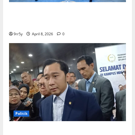
Presiden Prabowo memberikan arahan untuk
membuka Istana Kepresidenan bagi kunjungan
pelajar
9rr5y
April 8, 2026
0
Politik
Ibas soal Dukungan Jokowi untuk Prabowo-Gibran