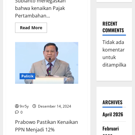
Subianto menegaskan
bahwa kenaikan Pajak
Pertambahan...
RECENT
Read
Read More
COMMENTS
more
about
Alasan
Tidak ada
Prabowo
Melanjutkan
komentar
Kenaikan
untuk
PPN
Menjadi
ditampilkan.
12%
Politik
Prabowo Pastikan Kenaikan PPN
Menjadi 12%
ARCHIVES
9rr5y
Desember 14, 2024
0
April 2026
Prabowo Pastikan Kenaikan
Februari
PPN Menjadi 12%