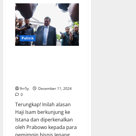
Eric
Tohir
mendampingi
Pak
Prabowo
bertemu
dengan
bosnya
dari
Politik
Jepang
dan
mengungkapkan
27
Terungkap! Inilah alasan Haji
perjanjian
Isam berkunjung ke Istana dan
kerja
sama
diperkenalkan oleh Prabowo
kepada para pemimpin bisnis
Jepang
9rr5y
Desember 11, 2024
0
Terungkap! Inilah alasan
Haji Isam berkunjung ke
Istana dan diperkenalkan
oleh Prabowo kepada para
pemimpin bisnis Jepang...