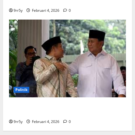
Dua Periode: Demokrat Fokus 2026
9rr5y
Februari 4, 2026
0
Politik
Cak Imin dan Rombongan PKB Temui Prabowo Siang
Ini, Ada Agenda Apa?
9rr5y
Februari 4, 2026
0