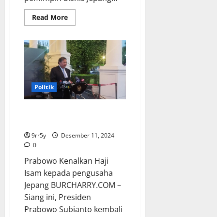
Read
Read More
more
about
Terungkap!
Inilah
alasan
Haji
Isam
berkunjung
ke
Istana
Politik
dan
diperkenalkan
oleh
Prabowo Kenalkan Haji Isam
Prabowo
kepada
kepada pengusaha Jepang
para
pemimpin
9rr5y
Desember 11, 2024
bisnis
Jepang
0
Prabowo Kenalkan Haji
Isam kepada pengusaha
Jepang BURCHARRY.COM –
Siang ini, Presiden
Prabowo Subianto kembali