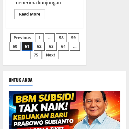
menerima kunjungan...
Read
Read More
more
about
Prabowo
Kenalkan
Haji
Paginasi
Previous
1
…
58
59
Isam
kepada
pengusaha
60
61
62
63
64
…
pos
Jepang
75
Next
UNTUK ANDA