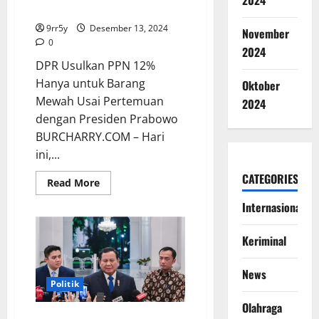
2024
Prabowo
9rr5y
Desember 13, 2024
November
0
2024
DPR Usulkan PPN 12%
Hanya untuk Barang
Oktober
Mewah Usai Pertemuan
2024
dengan Presiden Prabowo
BURCHARRY.COM – Hari
ini,...
CATEGORIES
Read
Read More
more
about
Internasional
DPR
Usulkan
PPN
Keriminal
12%
Hanya
untuk
Barang
News
Mewah
Politik
Usai
Pertemuan
Olahraga
dengan