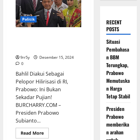
Politik
RECENT
POSTS
Bahlil Diakui Sebagai Pelopor
Situasi
Hilirisasi di RI, Prabowo: Ini
Bukan Sekadar Pujian!
Pembahasa
n BBM
9rr5y
Desember 15, 2024
0
Terungkap,
Prabowo
Bahlil Diakui Sebagai
Memutuska
Pelopor Hilirisasi di RI,
n Harga
Prabowo: Ini Bukan
Tetap Stabil
Sekadar Pujian!
BURCHARRY.COM –
Presiden
Presiden Prabowo
Prabowo
Subianto...
memberika
n arahan
Read
Read More
more