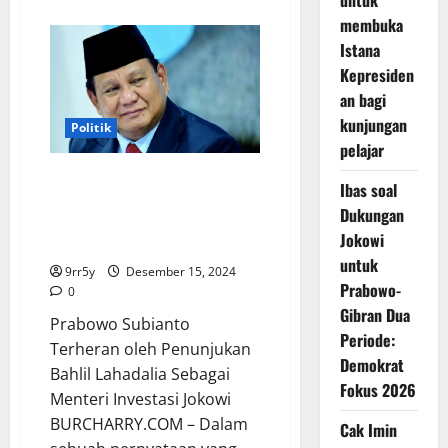
untuk
about
Bahlil
membuka
Diakui
Sebagai
Istana
Pelopor
Kepresiden
Hilirisasi
di
an bagi
RI,
Prabowo:
kunjungan
Politik
Ini
Bukan
pelajar
Sekadar
Pujian!
Prabowo Subianto Terheran
Ibas soal
oleh Penunjukan Bahlil
Dukungan
Lahadalia Sebagai Menteri
Jokowi
Investasi Jokowi
untuk
9rr5y
Desember 15, 2024
Prabowo-
0
Gibran Dua
Prabowo Subianto
Periode:
Terheran oleh Penunjukan
Demokrat
Bahlil Lahadalia Sebagai
Fokus 2026
Menteri Investasi Jokowi
BURCHARRY.COM – Dalam
Cak Imin