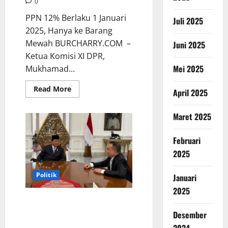
0
PPN 12% Berlaku 1 Januari
Juli 2025
2025, Hanya ke Barang
Mewah BURCHARRY.COM –
Juni 2025
Ketua Komisi XI DPR,
Mei 2025
Mukhamad...
Read
Read More
April 2025
more
about
PPN
Maret 2025
12%
Berlaku
1
Januari
Februari
2025,
Hanya
2025
ke
Barang
Mewah
Politik
Januari
2025
DPR Usulkan PPN 12% Hanya
untuk Barang Mewah Usai
Desember
Pertemuan dengan Presiden