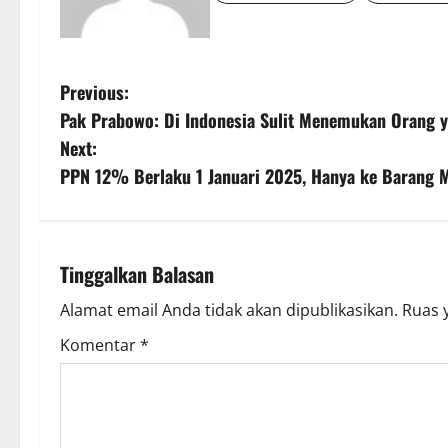
P
Previous:
Pak Prabowo: Di Indonesia Sulit Menemukan Orang 
o
Next:
s
PPN 12% Berlaku 1 Januari 2025, Hanya ke Barang 
t
n
Tinggalkan Balasan
a
Alamat email Anda tidak akan dipublikasikan.
Ruas 
v
Komentar
*
i
g