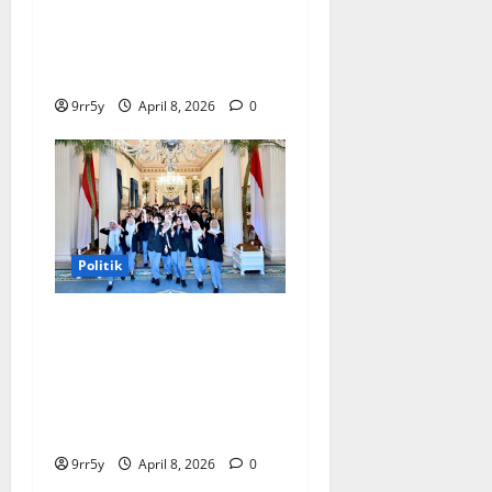
Terungkap, Prabowo
Memutuskan Harga Tetap
Stabil
9rr5y
April 8, 2026
0
Politik
Presiden Prabowo
memberikan arahan untuk
membuka Istana
Kepresidenan bagi
kunjungan pelajar
9rr5y
April 8, 2026
0