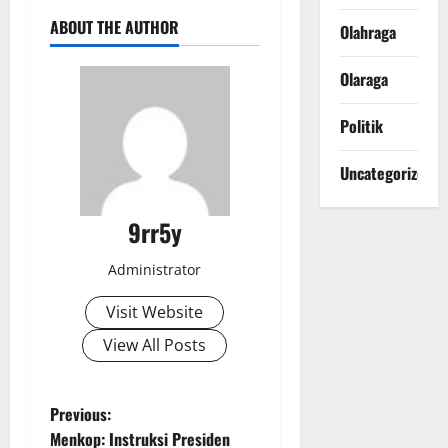
ABOUT THE AUTHOR
Olahraga
Olaraga
Politik
Uncategorized
9rr5y
Administrator
Visit Website
View All Posts
P
Previous:
Menkop: Instruksi Presiden