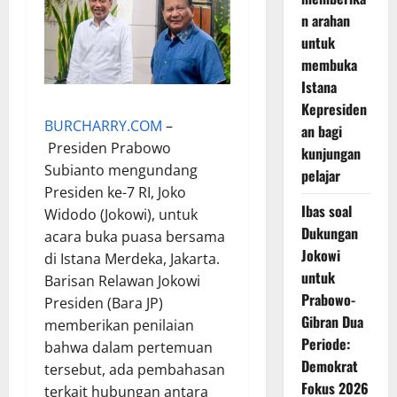
n arahan
untuk
membuka
Istana
Kepresiden
BURCHARRY.COM
–
an bagi
Presiden Prabowo
kunjungan
Subianto mengundang
pelajar
Presiden ke-7 RI, Joko
Ibas soal
Widodo (Jokowi), untuk
Dukungan
acara buka puasa bersama
Jokowi
di Istana Merdeka, Jakarta.
untuk
Barisan Relawan Jokowi
Prabowo-
Presiden (Bara JP)
Gibran Dua
memberikan penilaian
Periode:
bahwa dalam pertemuan
Demokrat
tersebut, ada pembahasan
Fokus 2026
terkait hubungan antara