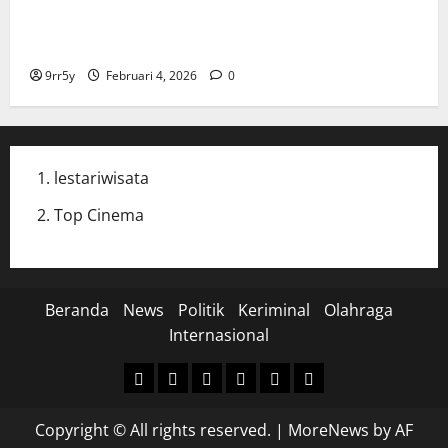
Cak Imin dan Rombongan PKB Temui Prabowo Siang
Ini, Ada Agenda Apa?
9rr5y
Februari 4, 2026
0
lestariwisata
Top Cinema
Beranda
News
Politik
Keriminal
Olahraga
Internasional
Beranda
News
Politik
Keriminal
Olahraga
Internasional
Copyright © All rights reserved.
|
MoreNews
by AF