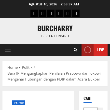
Skip
Agustus 10, 2026
2:53:38 AM
to
Beranda
News
Politik
Keriminal
Olahraga
Internasional
content
BURCHARRY
BERITA TERBARU
LIVE
Primary
Menu
Home
Politik
Bara JP Mengungkapkan Penilaian Prabowo dan Jokowi
Mengenai Hubungan dengan PDIP dalam Acara Bukber
CARI
Politik