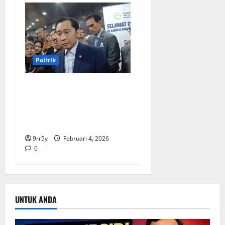
Politik
Ibas soal Dukungan Jokowi
untuk Prabowo-Gibran Dua
Periode: Demokrat Fokus
2026
9rr5y
Februari 4, 2026
0
UNTUK ANDA