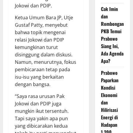
Jokowi dan PDIP.
Cak Imin
dan
Ketua Umum Bara JP, Utje
Rombongan
Gustaf Patty, menyebut
PKB Temui
bahwa topik mengenai
Prabowo
relasi Jokowi dan PDIP
Siang Ini,
kemungkinan turut
Ada Agenda
disinggung dalam diskusi.
Apa?
Namun, menurutnya, fokus
pembicaraan tetap pada
Prabowo
isu-isu yang berkaitan
Paparkan
dengan bangsa.
Kondisi
Ekonomi
“Saya rasa urusan Pak
dan
Jokowi dan PDIP juga
Hilirisasi
mungkin ikut tersentuh.
Energi di
Tapi saya yakin apa pun
Hadapan
yang dibicarakan kedua
1.200