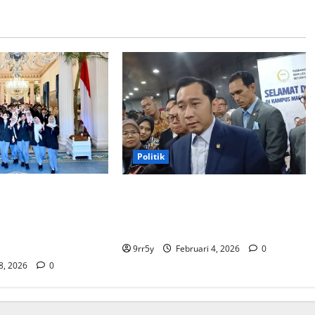
Politik
bowo memberikan
Ibas soal Dukungan Jokowi untuk
membuka Istana
Prabowo-Gibran Dua Periode:
bagi kunjungan
Demokrat Fokus 2026
9rr5y
Februari 4, 2026
0
 8, 2026
0