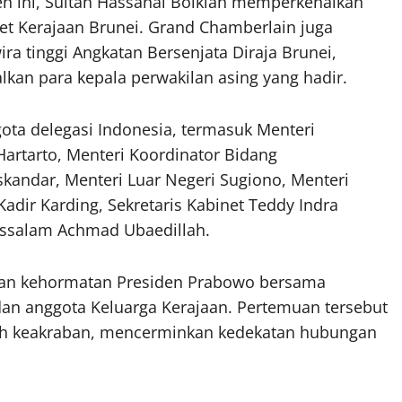
n ini, Sultan Hassanal Bolkiah memperkenalkan
net Kerajaan Brunei. Grand Chamberlain juga
 tinggi Angkatan Bersenjata Diraja Brunei,
lkan para kepala perwakilan asing yang hadir.
a delegasi Indonesia, termasuk Menteri
artarto, Menteri Koordinator Bidang
andar, Menteri Luar Negeri Sugiono, Menteri
adir Karding, Sekretaris Kabinet Teddy Indra
russalam Achmad Ubaedillah.
ungan kehormatan Presiden Prabowo bersama
dan anggota Keluarga Kerajaan. Pertemuan tersebut
uh keakraban, mencerminkan kedekatan hubungan