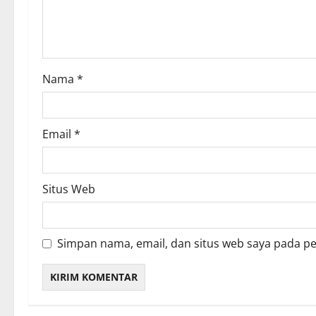
t
i
o
Nama
*
n
Email
*
Situs Web
Simpan nama, email, dan situs web saya pada p