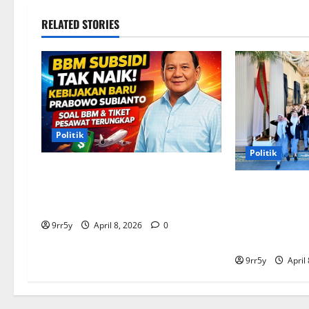
RELATED STORIES
Politik
Politik
Situasi Pembahasan BBM
Terungkap, Prabowo Memutuskan
Presiden Pra
Harga Tetap Stabil
arahan untuk 
Kepresidenan 
9rr5y
April 8, 2026
0
pelajar
9rr5y
April