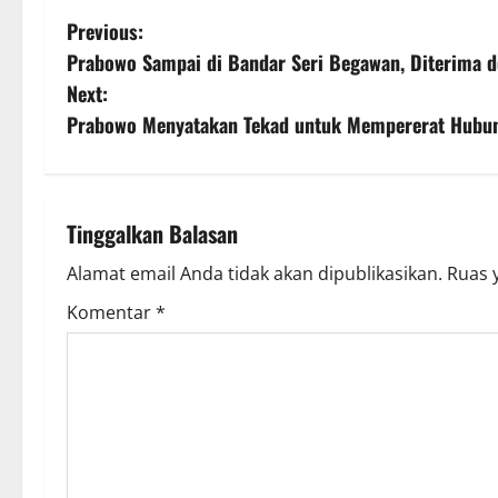
P
Previous:
Prabowo Sampai di Bandar Seri Begawan, Diterima 
o
Next:
s
Prabowo Menyatakan Tekad untuk Mempererat Hubung
t
n
Tinggalkan Balasan
a
Alamat email Anda tidak akan dipublikasikan.
Ruas 
v
Komentar
*
i
g
a