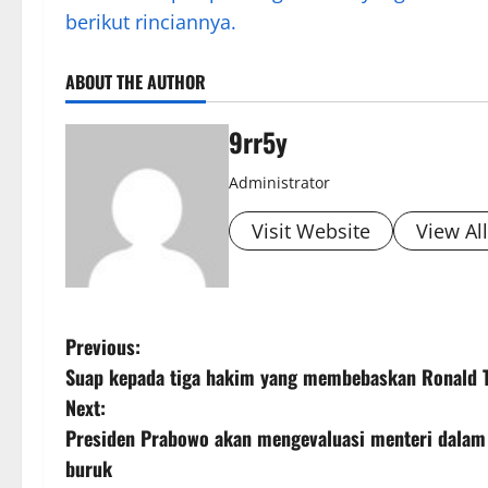
berikut rinciannya.
ABOUT THE AUTHOR
9rr5y
Administrator
Visit Website
View Al
P
Previous:
Suap kepada tiga hakim yang membebaskan Ronald Ta
o
Next:
s
Presiden Prabowo akan mengevaluasi menteri dalam 
buruk