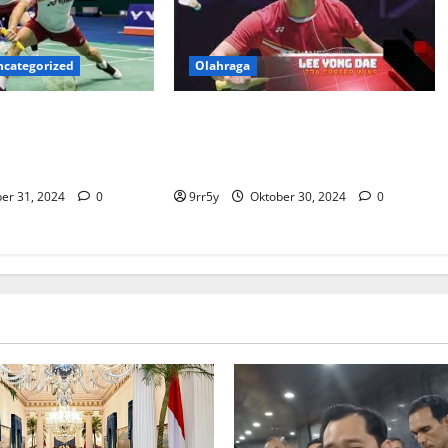
ncategorized
Olahraga
ng-dae yang Rindu
Jadwal siaran langsung BXL mulai
ra, Ramaikan
besok: Hendra Setiawan akan
hadapi Lee Yong Dae
er 31, 2024
0
9rr5y
Oktober 30, 2024
0