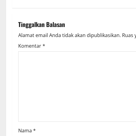
t
n
a
Tinggalkan Balasan
v
Alamat email Anda tidak akan dipublikasikan.
Ruas 
Komentar
*
i
g
a
t
i
o
n
Nama
*