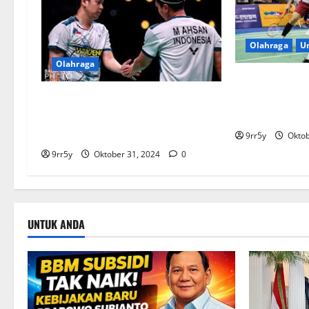
Olahraga
U
Olahraga
Ajakan Lee Yo
Atmosfer Isto
Bdmntn-XL Gunakan Format
BDMNTN-XL
Sendiri, Hendra Setiawan: Susah
Juga!
9rr5y
Oktob
9rr5y
Oktober 31, 2024
0
UNTUK ANDA