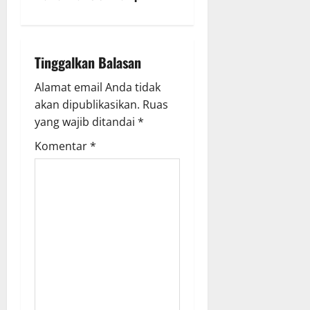
a
v
i
Tinggalkan Balasan
g
Alamat email Anda tidak
akan dipublikasikan.
Ruas
a
yang wajib ditandai
*
t
Komentar
*
i
o
n