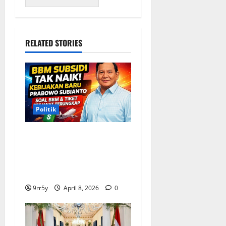
RELATED STORIES
Politik
Situasi Pembahasan BBM
Terungkap, Prabowo
Memutuskan Harga Tetap
Stabil
9rr5y
April 8, 2026
0