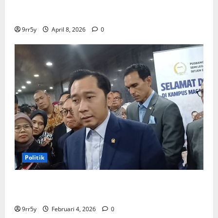
membuka Istana Kepresidenan bagi kunjungan
pelajar
9rr5y
April 8, 2026
0
Politik
Ibas soal Dukungan Jokowi untuk Prabowo-Gibran
Dua Periode: Demokrat Fokus 2026
9rr5y
Februari 4, 2026
0