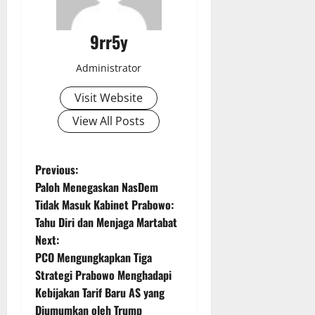
9rr5y
Administrator
Visit Website
View All Posts
P
Previous:
Paloh Menegaskan NasDem
o
Tidak Masuk Kabinet Prabowo:
Tahu Diri dan Menjaga Martabat
s
Next:
t
PCO Mengungkapkan Tiga
Strategi Prabowo Menghadapi
n
Kebijakan Tarif Baru AS yang
Diumumkan oleh Trump