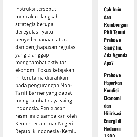
Cak Imin
Instruksi tersebut
dan
mencakup langkah
Rombongan
strategis berupa
PKB Temui
deregulasi, yaitu
Prabowo
penyederhanaan aturan
Siang Ini,
dan penghapusan regulasi
Ada Agenda
yang dianggap
Apa?
menghambat aktivitas
ekonomi. Fokus kebijakan
Prabowo
ini terutama diarahkan
Paparkan
pada pengurangan Non-
Kondisi
Tariff Barrier yang dapat
Ekonomi
menghambat daya saing
dan
Indonesia. Penjelasan
Hilirisasi
resmi ini disampaikan oleh
Energi di
Kementerian Luar Negeri
Hadapan
Republik Indonesia (Kemlu
1.200