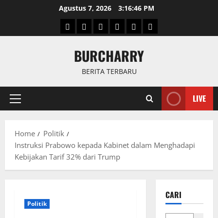
Skip
Agustus 7, 2026
3:16:46 PM
to
Beranda
News
Politik
Keriminal
Olahraga
Internasional
content
BURCHARRY
BERITA TERBARU
LIVE
Primary
Menu
Home
Politik
Instruksi Prabowo kepada Kabinet dalam Menghadapi
Kebijakan Tarif 32% dari Trump
CARI
Politik