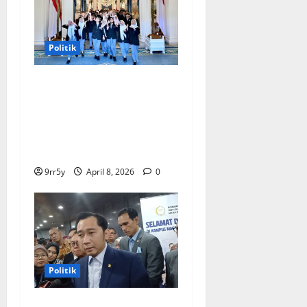
Politik
Presiden Prabowo
memberikan arahan untuk
membuka Istana
Kepresidenan bagi
kunjungan pelajar
9rr5y
April 8, 2026
0
Politik
Ibas soal Dukungan Jokowi