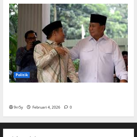
Politik
Cak Imin dan Rombongan PKB Temui Prabowo Siang
Ini, Ada Agenda Apa?
9rr5y
Februari 4, 2026
0