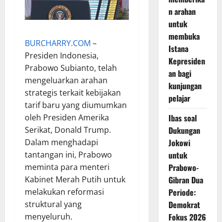
n arahan
untuk
membuka
BURCHARRY.COM
–
Istana
Presiden Indonesia,
Kepresiden
Prabowo Subianto, telah
an bagi
mengeluarkan arahan
kunjungan
strategis terkait kebijakan
pelajar
tarif baru yang diumumkan
Ibas soal
oleh Presiden Amerika
Dukungan
Serikat, Donald Trump.
Jokowi
Dalam menghadapi
untuk
tantangan ini, Prabowo
Prabowo-
meminta para menteri
Gibran Dua
Kabinet Merah Putih untuk
Periode:
melakukan reformasi
Demokrat
struktural yang
Fokus 2026
menyeluruh.