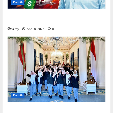
Politik
Situasi Pembahasan BBM Terungkap, Prabowo
Memutuskan Harga Tetap Stabil
9rr5y
April 8, 2026
0
Politik
Presiden Prabowo memberikan arahan untuk