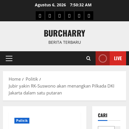
Skip
Agustus 6, 2026
7:50:33 AM
to
Beranda
News
Politik
Keriminal
Olahraga
Internasional
content
BURCHARRY
BERITA TERBARU
LIVE
Primary
Menu
Home
Politik
Jubir yakin RK-Suswono akan menangkan Pilkada DKI
Jakarta dalam satu putaran
CARI
Politik