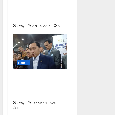
membuka Istana
Kepresidenan bagi
kunjungan pelajar
9rr5y
April 8, 2026
0
Politik
Ibas soal Dukungan Jokowi
untuk Prabowo-Gibran Dua
Periode: Demokrat Fokus
2026
9rr5y
Februari 4, 2026
0