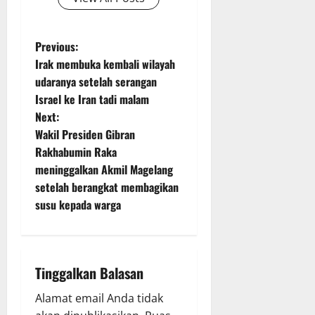
P
Previous:
Irak membuka kembali wilayah
o
udaranya setelah serangan
Israel ke Iran tadi malam
s
Next:
t
Wakil Presiden Gibran
Rakhabumin Raka
n
meninggalkan Akmil Magelang
setelah berangkat membagikan
a
susu kepada warga
v
i
Tinggalkan Balasan
g
Alamat email Anda tidak