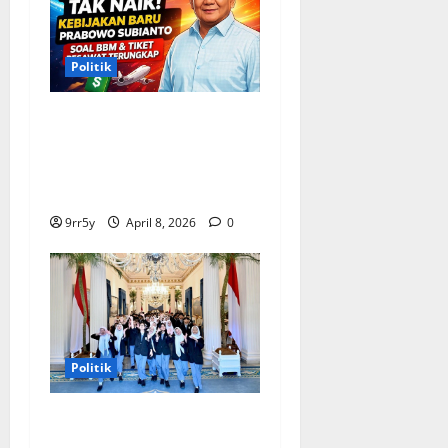
Politik
Situasi Pembahasan BBM
Terungkap, Prabowo
Memutuskan Harga Tetap
Stabil
9rr5y
April 8, 2026
0
Politik
Presiden Prabowo
memberikan arahan untuk