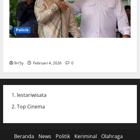
Politik
Cak Imin dan Rombongan PKB Temui Prabowo Siang
Ini, Ada Agenda Apa?
9rr5y
Februari 4, 2026
0
lestariwisata
Top Cinema
Beranda
News
Politik
Keriminal
Olahraga