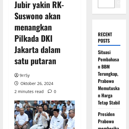
Jubir yakin RK-
Cari
Suswono akan
menangkan
RECENT
Pilkada DKI
POSTS
Jakarta dalam
Situasi
satu putaran
Pembahasa
n BBM
Terungkap,
9rr5y
Prabowo
Oktober 26, 2024
Memutuska
2 minutes read
0
n Harga
Tetap Stabil
Presiden
Prabowo
memberika