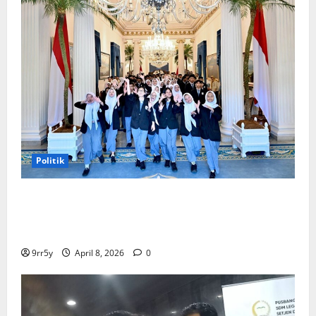
Politik
Presiden Prabowo memberikan arahan untuk
membuka Istana Kepresidenan bagi kunjungan
pelajar
9rr5y
April 8, 2026
0