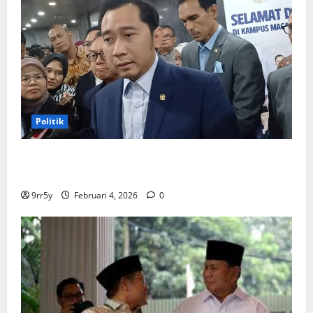
Politik
Ibas soal Dukungan Jokowi untuk Prabowo-Gibran
Dua Periode: Demokrat Fokus 2026
9rr5y
Februari 4, 2026
0