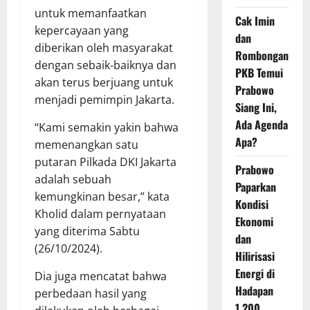
untuk memanfaatkan
Cak Imin
kepercayaan yang
dan
diberikan oleh masyarakat
Rombongan
dengan sebaik-baiknya dan
PKB Temui
akan terus berjuang untuk
Prabowo
menjadi pemimpin Jakarta.
Siang Ini,
Ada Agenda
“Kami semakin yakin bahwa
Apa?
memenangkan satu
putaran Pilkada DKI Jakarta
Prabowo
adalah sebuah
Paparkan
kemungkinan besar,” kata
Kondisi
Kholid dalam pernyataan
Ekonomi
yang diterima Sabtu
dan
(26/10/2024).
Hilirisasi
Energi di
Dia juga mencatat bahwa
Hadapan
perbedaan hasil yang
1.200