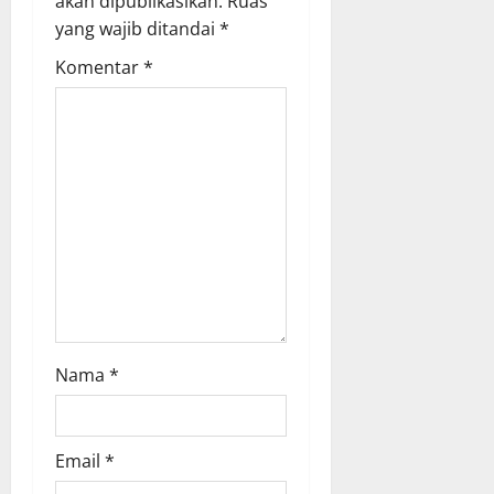
a
akan dipublikasikan.
Ruas
yang wajib ditandai
*
t
Komentar
*
i
o
n
Nama
*
Email
*