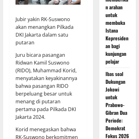
n arahan
untuk
Jubir yakin RK-Suswono
membuka
akan menangkan Pilkada
Istana
DKI Jakarta dalam satu
Kepresiden
putaran
an bagi
kunjungan
Juru bicara pasangan
pelajar
Ridwan Kamil Suswono
(RIDO), Muhammad Korid,
Ibas soal
menyatakan keyakinannya
Dukungan
bahwa pasangan RIDO
Jokowi
berpeluang besar untuk
untuk
menang di putaran
Prabowo-
pertama pada Pilkada DKI
Gibran Dua
Jakarta 2024.
Periode:
Demokrat
Korid menegaskan bahwa
Fokus 2026
RK-Suswono berkomitmen