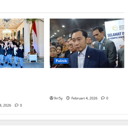
Politik
bowo memberikan
Ibas soal Dukungan Jokowi untuk
membuka Istana
Prabowo-Gibran Dua Periode:
bagi kunjungan
Demokrat Fokus 2026
9rr5y
Februari 4, 2026
0
 8, 2026
0