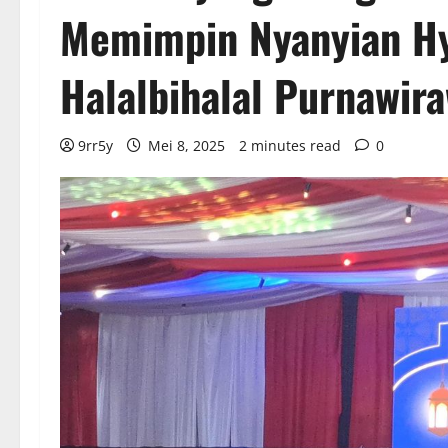
Memimpin Nyanyian Hy
Halalbihalal Purnawir
9rr5y
Mei 8, 2025
2 minutes read
0