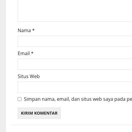
i
o
Nama
*
n
Email
*
Situs Web
Simpan nama, email, dan situs web saya pada p