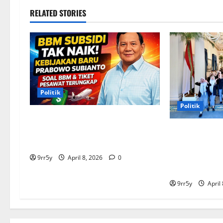
RELATED STORIES
Politik
Politik
Situasi Pembahasan BBM
Terungkap, Prabowo Memutuskan
Presiden Pra
Harga Tetap Stabil
arahan untuk 
Kepresidenan 
9rr5y
April 8, 2026
0
pelajar
9rr5y
April