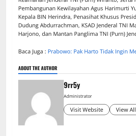
Pembangunan Kewilayahan Agus Harimurti Yud
Kepala BIN Herindra, Penasihat Khusus Presi
Dudung Abdurrachman, KSAD Jenderal TNI Mar
Harjono, dan Mantan Panglima TNI (Purn) Jend
Baca Juga :
Prabowo: Pak Harto Tidak Ingin 
ABOUT THE AUTHOR
9rr5y
Administrator
Visit Website
View Al