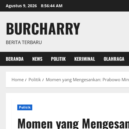
Skip
Agustus 9, 2026
8:56:45 AM
to
content
BURCHARRY
BERITA TERBARU
BERANDA
NEWS
POLITIK
KERIMINAL
OLAHRAGA
Home
Politik
Momen yang Mengesankan: Prabowo Mint
Politik
Momen yang Mengesan