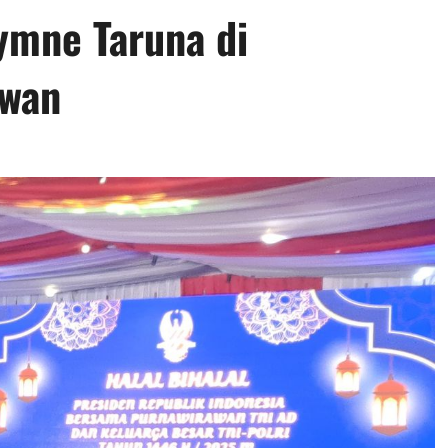
mne Taruna di
awan