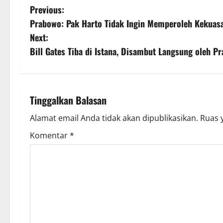
P
Previous:
Prabowo: Pak Harto Tidak Ingin Memperoleh Kekuas
o
Next:
s
Bill Gates Tiba di Istana, Disambut Langsung oleh P
t
n
Tinggalkan Balasan
a
Alamat email Anda tidak akan dipublikasikan.
Ruas 
v
Komentar
*
i
g
a
t