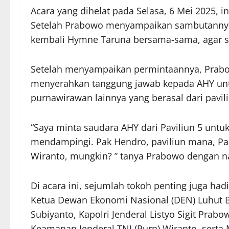
Acara yang dihelat pada Selasa, 6 Mei 2025, i
Setelah Prabowo menyampaikan sambutannya, 
kembali Hymne Taruna bersama-sama, agar s
Setelah menyampaikan permintaannya, Prabo
menyerahkan tanggung jawab kepada AHY unt
purnawirawan lainnya yang berasal dari pav
“Saya minta saudara AHY dari Paviliun 5 untuk
mendampingi. Pak Hendro, paviliun mana, Pak?
Wiranto, mungkin? ” tanya Prabowo dengan 
Di acara ini, sejumlah tokoh penting juga ha
Ketua Dewan Ekonomi Nasional (DEN) Luhut Bi
Subiyanto, Kapolri Jenderal Listyo Sigit Prab
Keamanan Jenderal TNI (Purn) Wiranto, serta 