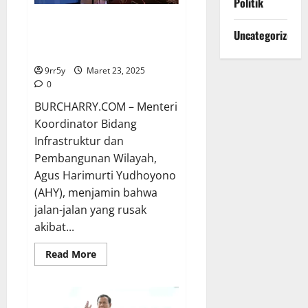
Politik
AHY Pastikan Perbaikan Jalan
Uncategorized
Rusak Akibat Banjir Segera
Diselesaikan
9rr5y
Maret 23, 2025
0
BURCHARRY.COM – Menteri
Koordinator Bidang
Infrastruktur dan
Pembangunan Wilayah,
Agus Harimurti Yudhoyono
(AHY), menjamin bahwa
jalan-jalan yang rusak
akibat...
Read
Read More
more
about
AHY
Pastikan
Perbaikan