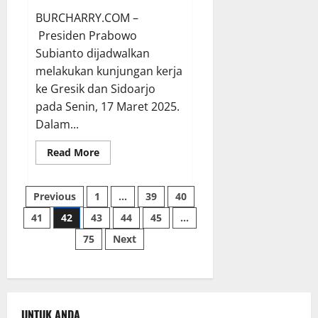
BURCHARRY.COM –
Presiden Prabowo
Subianto dijadwalkan
melakukan kunjungan kerja
ke Gresik dan Sidoarjo
pada Senin, 17 Maret 2025.
Dalam...
Read
Read More
more
about
Prabowo
Paginasi
Lakukan
Previous
1
…
39
40
Kunjungan
Kerja
41
42
43
44
45
…
pos
ke
Gresik
75
Next
dan
Sidoarjo,
Resmikan
Pabrik
Emas
Freeport
serta
17
UNTUK ANDA