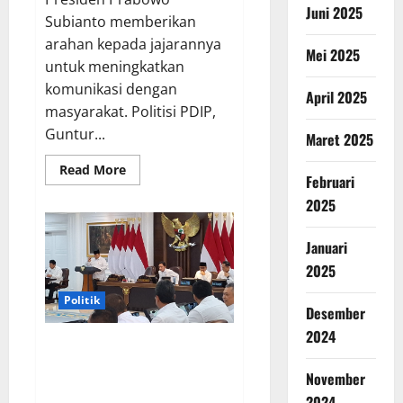
Juni 2025
Subianto memberikan
arahan kepada jajarannya
Mei 2025
untuk meningkatkan
komunikasi dengan
April 2025
masyarakat. Politisi PDIP,
Guntur...
Maret 2025
Read
Read More
Februari
more
about
2025
Prabowo
Minta
Komunikasi
Ditingkatkan,
Januari
Guntur
2025
Romli
Soroti
Kepala
Politik
PCO
Desember
2024
Instruksi Prabowo untuk
Meningkatkan Komunikasi
November
kepada Rakyat
2024