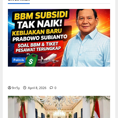
Stadion
Politik
Situasi Pembahasan BBM Terungkap, Prabowo
Memutuskan Harga Tetap Stabil
9rr5y
April 8, 2026
0