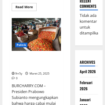
RECENT
COMMENTS
Read
Read More
more
about
Tidak ada
Gibran,
Puan
komentar
Maharani,
dan
untuk
AHY
ditampilkan.
ikut
merayakan
ulang
tahun
Politik
Didit,
anak
Prabowo
Prabowo Sebut Harga Cabai
ARCHIVES
Turun, Berikut Kondisi di Petani
dan Pasar
April 2026
9rr5y
Maret 25, 2025
0
Februari
BURCHARRY.COM –
2026
Presiden Prabowo
Subianto mengungkapkan
Januari
bahwa harga cabai mulai