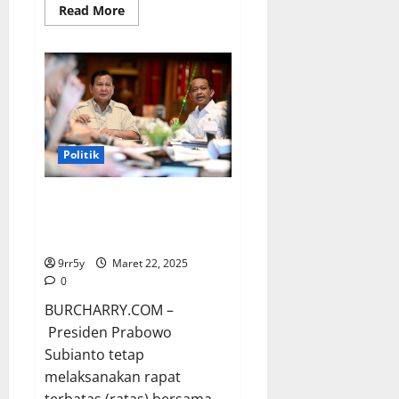
Read
Read More
more
about
Prabowo
Perintahkan
Pimpinan
Bank
BUMN
di
Istana,
Fokus
pada
Politik
Inklusi
dan
Literasi
Keuangan
Prabowo Memimpin Rapat di
Hari Minggu, Bahlil: Tidak Ada
Libur untuk Kebijakan
9rr5y
Maret 22, 2025
0
BURCHARRY.COM –
Presiden Prabowo
Subianto tetap
melaksanakan rapat
terbatas (ratas) bersama