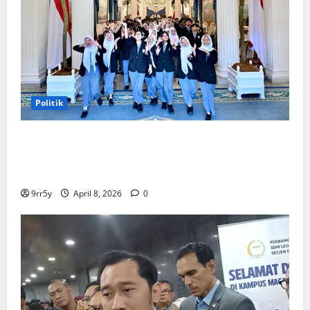
Politik
Presiden Prabowo memberikan arahan untuk
membuka Istana Kepresidenan bagi kunjungan
pelajar
9rr5y
April 8, 2026
0