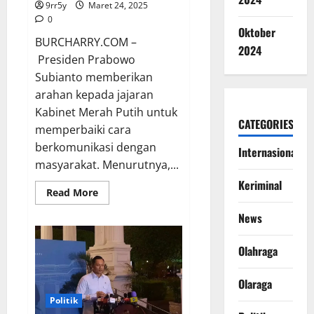
9rr5y
Maret 24, 2025
0
Oktober
BURCHARRY.COM –
2024
Presiden Prabowo
Subianto memberikan
arahan kepada jajaran
Kabinet Merah Putih untuk
CATEGORIES
memperbaiki cara
berkomunikasi dengan
Internasional
masyarakat. Menurutnya,...
Keriminal
Read
Read More
more
about
News
Instruksi
Prabowo
untuk
Olahraga
Meningkatkan
Komunikasi
kepada
Rakyat
Olaraga
Politik