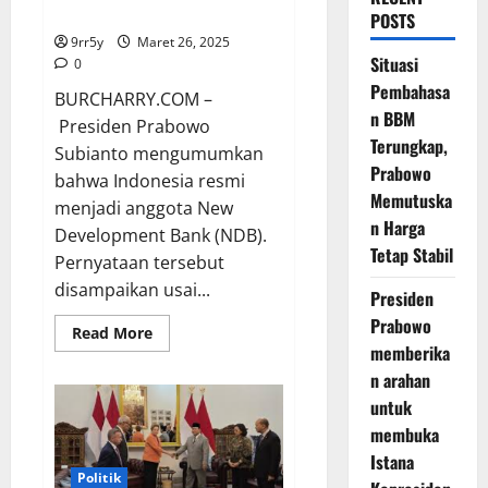
New Development Bank
POSTS
9rr5y
Maret 26, 2025
Situasi
0
Pembahasa
BURCHARRY.COM –
n BBM
Presiden Prabowo
Terungkap,
Subianto mengumumkan
Prabowo
bahwa Indonesia resmi
Memutuska
menjadi anggota New
n Harga
Development Bank (NDB).
Tetap Stabil
Pernyataan tersebut
disampaikan usai...
Presiden
Prabowo
Read
Read More
more
memberika
about
n arahan
Prabowo
Mengumumkan
untuk
Keanggotaan
Indonesia
membuka
dalam
New
Istana
Development
Politik
Bank