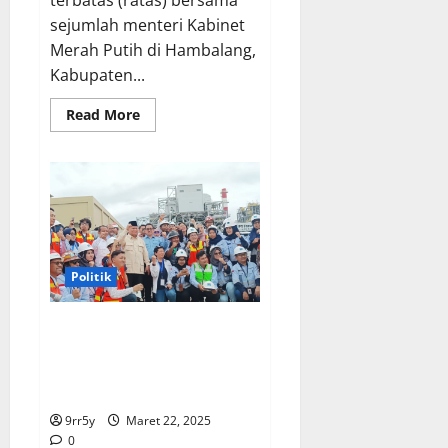
sejumlah menteri Kabinet
Merah Putih di Hambalang,
Kabupaten...
Read
Read More
more
about
Prabowo
Memimpin
Rapat
di
Hari
Minggu,
Bahlil:
Tidak
Ada
Politik
Libur
untuk
Kebijakan
Prabowo Lakukan Kunjungan
Kerja ke Gresik dan Sidoarjo,
Resmikan Pabrik Emas Freeport
serta 17 Stadion
9rr5y
Maret 22, 2025
0