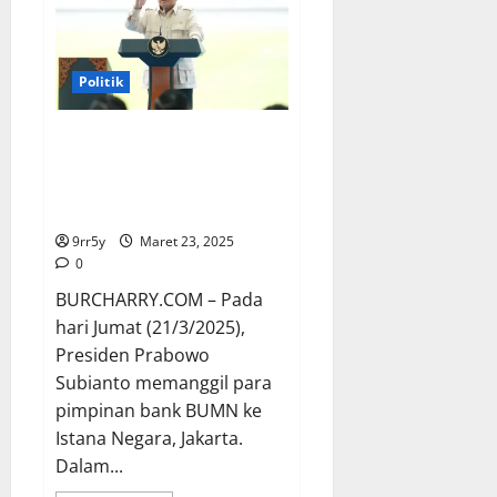
Jalan
Rusak
Akibat
Banjir
Segera
Politik
Diselesaikan
Prabowo Perintahkan Pimpinan
Bank BUMN di Istana, Fokus
pada Inklusi dan Literasi
Keuangan
9rr5y
Maret 23, 2025
0
BURCHARRY.COM – Pada
hari Jumat (21/3/2025),
Presiden Prabowo
Subianto memanggil para
pimpinan bank BUMN ke
Istana Negara, Jakarta.
Dalam...