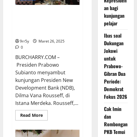
Kepresiden
an bagi
Prabowo menyambut
kunjungan
kedatangan Presiden NDB,
pelajar
Dilma Rousseff, di Istana
Merdeka
Ibas soal
9rr5y
Maret 26, 2025
Dukungan
0
Jokowi
BURCHARRY.COM –
untuk
Presiden Prabowo
Prabowo-
Subianto menyambut
Gibran Dua
kunjungan Presiden New
Periode:
Development Bank (NDB),
Demokrat
Dilma Vana Rousseff, di
Fokus 2026
Istana Merdeka. Rousseff,...
Cak Imin
Read
Read More
dan
more
Rombongan
about
Prabowo
PKB Temui
menyambut
kedatangan