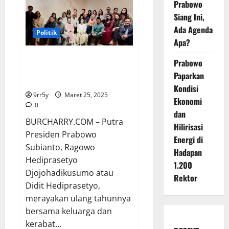
Prabowo
Presiden
NDB,
Siang Ini,
Dilma
Rousseff,
Ada Agenda
Politik
di
Apa?
Istana
Merdeka
Gibran, Puan Maharani, dan AHY
Prabowo
ikut merayakan ulang tahun
Paparkan
Didit, anak Prabowo
Kondisi
9rr5y
Maret 25, 2025
Ekonomi
0
dan
BURCHARRY.COM – Putra
Hilirisasi
Presiden Prabowo
Energi di
Subianto, Ragowo
Hadapan
Hediprasetyo
1.200
Djojohadikusumo atau
Rektor
Didit Hediprasetyo,
merayakan ulang tahunnya
bersama keluarga dan
kerabat...