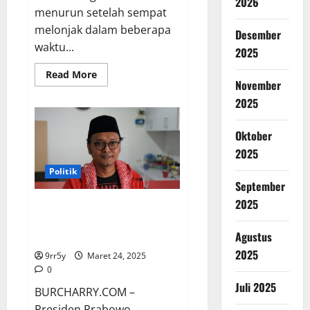
2026
menurun setelah sempat
melonjak dalam beberapa
Desember
waktu...
2025
Read
Read More
November
more
about
2025
Prabowo
Sebut
Harga
Cabai
Oktober
Turun,
Berikut
2025
Kondisi
di
Politik
Petani
September
dan
Pasar
2025
Prabowo Minta Komunikasi
Ditingkatkan, Guntur Romli
Agustus
Soroti Kepala PCO
2025
9rr5y
Maret 24, 2025
0
Juli 2025
BURCHARRY.COM –
Presiden Prabowo