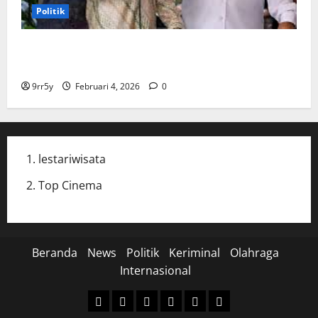
Politik
Cak Imin dan Rombongan PKB Temui Prabowo Siang
Ini, Ada Agenda Apa?
9rr5y
Februari 4, 2026
0
lestariwisata
Top Cinema
Beranda
News
Politik
Keriminal
Olahraga
Internasional
Beranda
News
Politik
Keriminal
Olahraga
Internasional