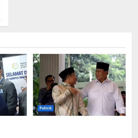
Politik
Cak Imin dan Rombongan PKB Temui
ntuk
Prabowo Siang Ini, Ada Agenda Apa?
: Demokrat