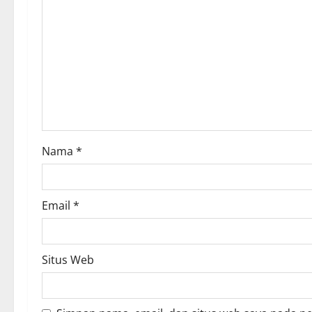
g
a
t
i
o
Nama
*
n
Email
*
Situs Web