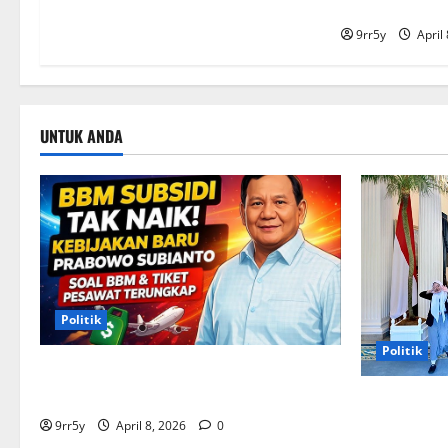
pelajar
9rr5y
April
UNTUK ANDA
Politik
Politik
Situasi Pembahasan BBM Terungkap,
Prabowo Memutuskan Harga Tetap Stabil
Presiden P
untuk memb
9rr5y
April 8, 2026
0