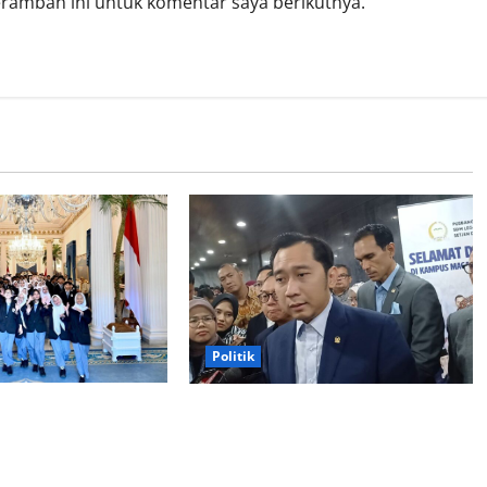
eramban ini untuk komentar saya berikutnya.
Politik
bowo memberikan
Ibas soal Dukungan Jokowi untuk
membuka Istana
Prabowo-Gibran Dua Periode:
bagi kunjungan
Demokrat Fokus 2026