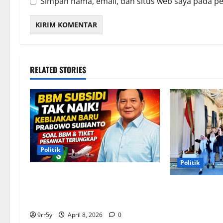
Simpan nama, email, dan situs web saya pada p
RELATED STORIES
Politik
Politik
Situasi Pembahasan BBM
Terungkap, Prabowo Memutuskan
Presiden Pra
Harga Tetap Stabil
arahan untuk 
Kepresidenan 
9rr5y
April 8, 2026
0