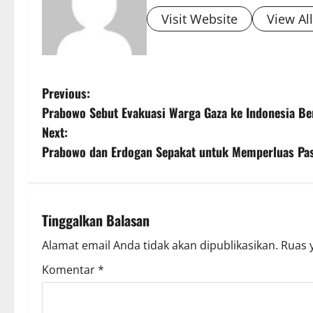
Visit Website
View Al
P
Previous:
Prabowo Sebut Evakuasi Warga Gaza ke Indonesia Be
o
Next:
s
Prabowo dan Erdogan Sepakat untuk Memperluas Pas
t
n
Tinggalkan Balasan
a
Alamat email Anda tidak akan dipublikasikan.
Ruas 
v
Komentar
*
i