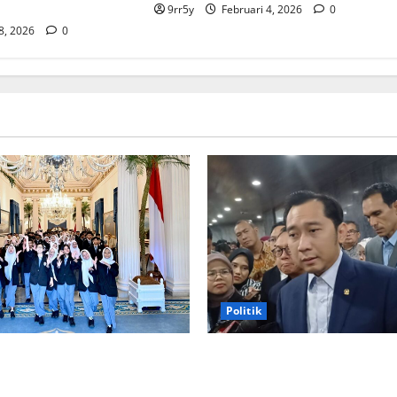
9rr5y
Februari 4, 2026
0
 8, 2026
0
Politik
rabowo memberikan arahan
Ibas soal Dukungan Jokowi u
uka Istana Kepresidenan
Prabowo-Gibran Dua Periode