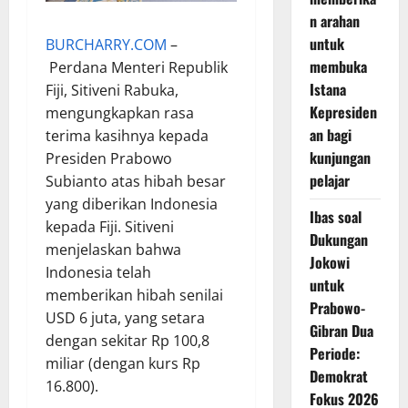
n arahan
untuk
BURCHARRY.COM
–
membuka
Perdana Menteri Republik
Istana
Fiji, Sitiveni Rabuka,
Kepresiden
mengungkapkan rasa
an bagi
terima kasihnya kepada
kunjungan
Presiden Prabowo
pelajar
Subianto atas hibah besar
yang diberikan Indonesia
Ibas soal
kepada Fiji. Sitiveni
Dukungan
menjelaskan bahwa
Jokowi
Indonesia telah
untuk
memberikan hibah senilai
Prabowo-
USD 6 juta, yang setara
Gibran Dua
dengan sekitar Rp 100,8
Periode:
miliar (dengan kurs Rp
Demokrat
16.800).
Fokus 2026