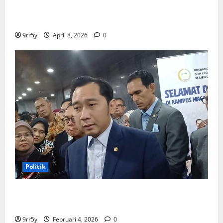
membuka Istana Kepresidenan bagi kunjungan
pelajar
9rr5y
April 8, 2026
0
Politik
Ibas soal Dukungan Jokowi untuk Prabowo-Gibran
Dua Periode: Demokrat Fokus 2026
9rr5y
Februari 4, 2026
0