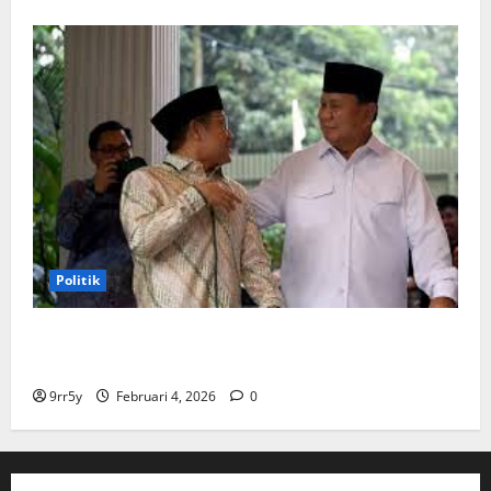
Politik
Cak Imin dan Rombongan PKB Temui Prabowo Siang
Ini, Ada Agenda Apa?
9rr5y
Februari 4, 2026
0