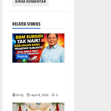
RELATED STORIES
Politik
Situasi Pembahasan BBM
Terungkap, Prabowo
Memutuskan Harga Tetap
Stabil
9rr5y
April 8, 2026
0