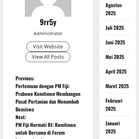
Agustus
2025
9rr5y
Juli 2025
Administrator
Juni 2025
Visit Website
Mei 2025
View All Posts
April 2025
P
Previous:
Pertemuan dengan PM Fiji:
Maret 2025
o
Prabowo Komitmen Membangun
Februari
Pusat Pertanian dan Menambah
s
2025
Beasiswa
t
Next:
Januari
PM Fiji Hormati RI: Komitmen
n
2025
untuk Bersama di Forum