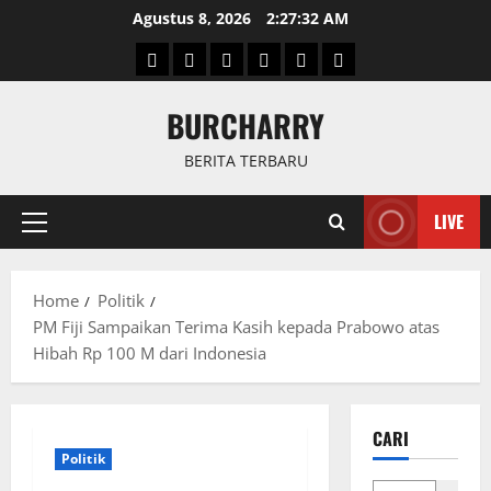
Skip
Agustus 8, 2026
2:27:32 AM
to
Beranda
News
Politik
Keriminal
Olahraga
Internasional
content
BURCHARRY
BERITA TERBARU
LIVE
Primary
Menu
Home
Politik
PM Fiji Sampaikan Terima Kasih kepada Prabowo atas
Hibah Rp 100 M dari Indonesia
CARI
Politik