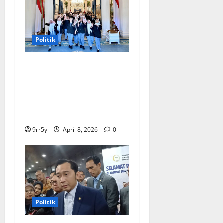
Politik
Presiden Prabowo
memberikan arahan untuk
membuka Istana
Kepresidenan bagi
kunjungan pelajar
9rr5y
April 8, 2026
0
Politik