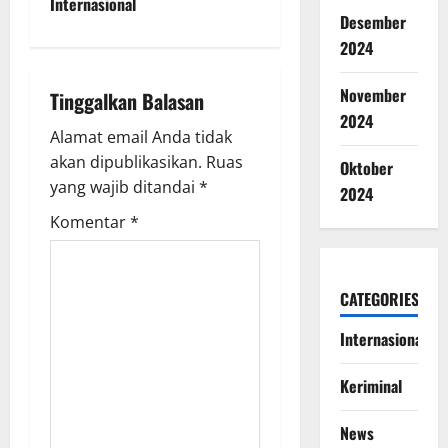
Internasional
a
Desember
2024
v
i
November
Tinggalkan Balasan
2024
g
Alamat email Anda tidak
akan dipublikasikan.
Ruas
Oktober
a
yang wajib ditandai
*
2024
t
Komentar
*
i
CATEGORIES
o
Internasional
n
Keriminal
News