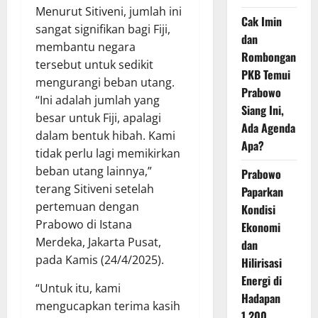
Menurut Sitiveni, jumlah ini
Cak Imin
sangat signifikan bagi Fiji,
dan
membantu negara
Rombongan
tersebut untuk sedikit
PKB Temui
mengurangi beban utang.
Prabowo
“Ini adalah jumlah yang
Siang Ini,
besar untuk Fiji, apalagi
Ada Agenda
dalam bentuk hibah. Kami
Apa?
tidak perlu lagi memikirkan
beban utang lainnya,”
Prabowo
terang Sitiveni setelah
Paparkan
pertemuan dengan
Kondisi
Prabowo di Istana
Ekonomi
Merdeka, Jakarta Pusat,
dan
pada Kamis (24/4/2025).
Hilirisasi
Energi di
“Untuk itu, kami
Hadapan
mengucapkan terima kasih
1.200