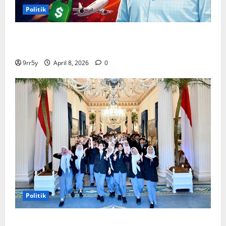
Politik
Situasi Pembahasan BBM Terungkap, Prabowo
Memutuskan Harga Tetap Stabil
9rr5y
April 8, 2026
0
Politik
Presiden Prabowo memberikan arahan untuk