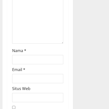
i
o
n
Nama
*
Email
*
Situs Web