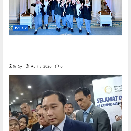
Politik
Presiden Prabowo memberikan arahan untuk
membuka Istana Kepresidenan bagi kunjungan
pelajar
9rr5y
April 8, 2026
0