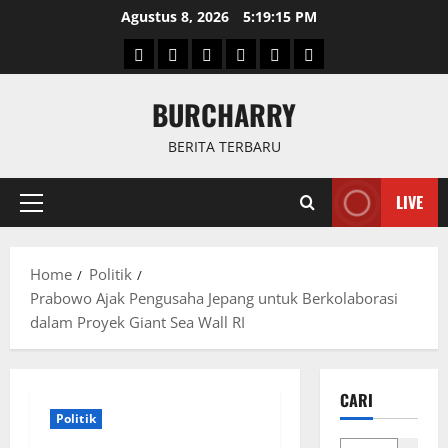
Skip
Agustus 8, 2026
5:19:16 PM
to
Beranda
News
Politik
Keriminal
Olahraga
Internasional
content
BURCHARRY
BERITA TERBARU
LIVE
Primary
Menu
Home
Politik
Prabowo Ajak Pengusaha Jepang untuk Berkolaborasi
dalam Proyek Giant Sea Wall RI
CARI
Politik