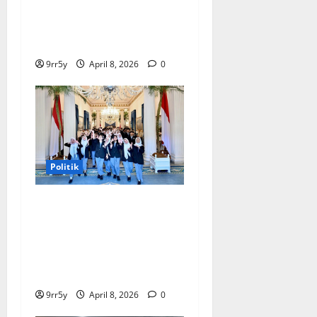
Terungkap, Prabowo
Memutuskan Harga Tetap
Stabil
9rr5y
April 8, 2026
0
Politik
Presiden Prabowo
memberikan arahan untuk
membuka Istana
Kepresidenan bagi
kunjungan pelajar
9rr5y
April 8, 2026
0