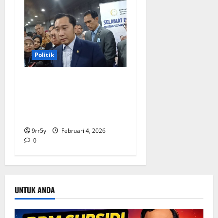
Politik
Ibas soal Dukungan Jokowi
untuk Prabowo-Gibran Dua
Periode: Demokrat Fokus
2026
9rr5y
Februari 4, 2026
0
UNTUK ANDA