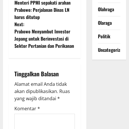
Menteri PPMI sepakati arahan
o
Olahraga
Prabowo: Perjalanan Dinas LN
harus ditutup
s
Olaraga
Next:
t
Prabowo Menyambut Investor
Politik
Jepang untuk Berinvestasi di
n
Sektor Pertanian dan Perikanan
Uncategorized
a
v
Tinggalkan Balasan
i
Alamat email Anda tidak
g
akan dipublikasikan.
Ruas
yang wajib ditandai
*
a
Komentar
*
t