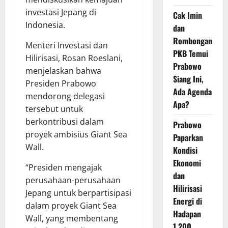
investasi Jepang di
Cak Imin
Indonesia.
dan
Rombongan
Menteri Investasi dan
PKB Temui
Hilirisasi, Rosan Roeslani,
Prabowo
menjelaskan bahwa
Siang Ini,
Presiden Prabowo
Ada Agenda
mendorong delegasi
Apa?
tersebut untuk
berkontribusi dalam
Prabowo
proyek ambisius Giant Sea
Paparkan
Wall.
Kondisi
Ekonomi
“Presiden mengajak
dan
perusahaan-perusahaan
Hilirisasi
Jepang untuk berpartisipasi
Energi di
dalam proyek Giant Sea
Hadapan
Wall, yang membentang
1.200