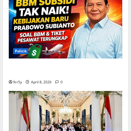
Politik
Situasi Pembahasan BBM Terungkap, Prabowo
Memutuskan Harga Tetap Stabil
9rr5y
April 8, 2026
0