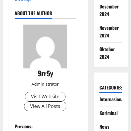
Desember
ABOUT THE AUTHOR
2024
November
2024
Oktober
2024
9rr5y
Administrator
CATEGORIES
Visit Website
Internasional
View All Posts
Keriminal
P
Previous:
News