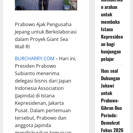
n arahan
untuk
membuka
Prabowo Ajak Pengusaha
Istana
Jepang untuk Berkolaborasi
Kepresiden
dalam Proyek Giant Sea
an bagi
Wall RI
kunjungan
pelajar
BURCHARRY.COM
– Hari ini,
Presiden Prabowo
Ibas soal
Subianto menerima
Dukungan
delegasi bisnis dari Japan
Jokowi
Indonesia Association
untuk
(Japinda) di Istana
Prabowo-
Kepresidenan, Jakarta
Gibran Dua
Pusat. Dalam pertemuan
Periode:
tersebut, Prabowo dan
Demokrat
anggota Japinda
Fokus 2026
mendiskusikan kemajuan