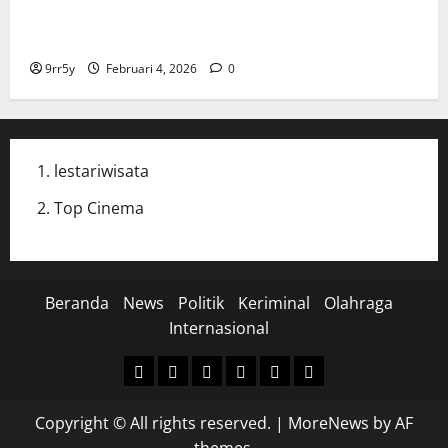
Cak Imin dan Rombongan PKB Temui Prabowo Siang
Ini, Ada Agenda Apa?
9rr5y
Februari 4, 2026
0
lestariwisata
Top Cinema
Beranda
News
Politik
Keriminal
Olahraga
Internasional
Beranda
News
Politik
Keriminal
Olahraga
Internasional
Copyright © All rights reserved.
|
MoreNews
by AF