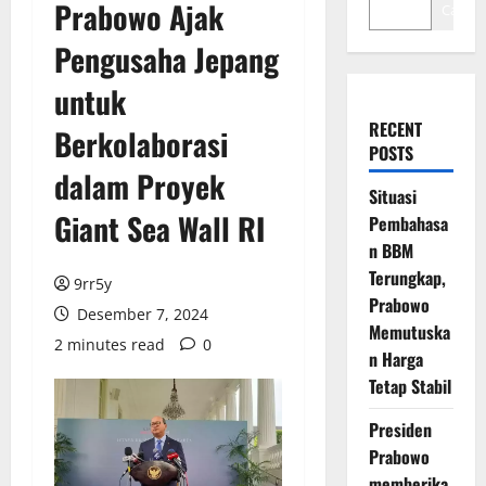
Prabowo Ajak
Cari
Pengusaha Jepang
untuk
RECENT
Berkolaborasi
POSTS
dalam Proyek
Situasi
Giant Sea Wall RI
Pembahasa
n BBM
Terungkap,
9rr5y
Prabowo
Desember 7, 2024
Memutuska
2 minutes read
0
n Harga
Tetap Stabil
Presiden
Prabowo
memberika