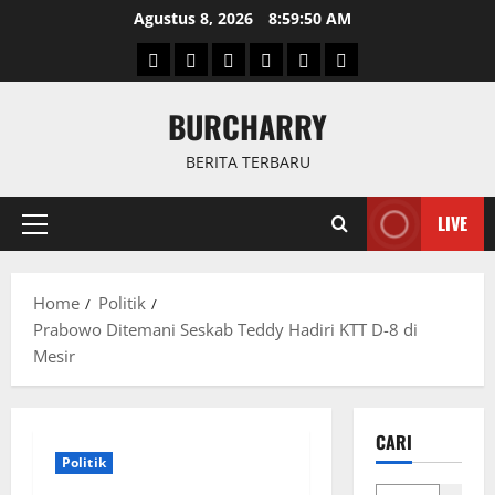
Skip
Agustus 8, 2026
8:59:50 AM
to
Beranda
News
Politik
Keriminal
Olahraga
Internasional
content
BURCHARRY
BERITA TERBARU
LIVE
Primary
Menu
Home
Politik
Prabowo Ditemani Seskab Teddy Hadiri KTT D-8 di
Mesir
CARI
Politik