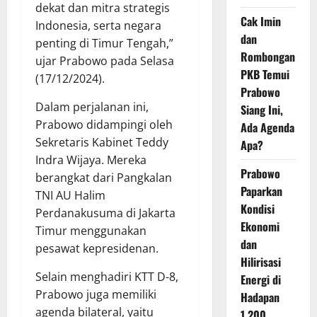
dekat dan mitra strategis
Cak Imin
Indonesia, serta negara
dan
penting di Timur Tengah,”
Rombongan
ujar Prabowo pada Selasa
PKB Temui
(17/12/2024).
Prabowo
Dalam perjalanan ini,
Siang Ini,
Prabowo didampingi oleh
Ada Agenda
Sekretaris Kabinet Teddy
Apa?
Indra Wijaya. Mereka
Prabowo
berangkat dari Pangkalan
Paparkan
TNI AU Halim
Kondisi
Perdanakusuma di Jakarta
Ekonomi
Timur menggunakan
dan
pesawat kepresidenan.
Hilirisasi
Selain menghadiri KTT D-8,
Energi di
Prabowo juga memiliki
Hadapan
agenda bilateral, yaitu
1.200