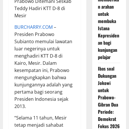
Prabowo Ditemani Seskab
n arahan
Teddy Hadiri KTT D-8 di
untuk
Mesir
membuka
BURCHARRY.COM
–
Istana
Presiden Prabowo
Kepresiden
Subianto memulai lawatan
an bagi
luar negerinya untuk
kunjungan
menghadiri KTT D-8 di
pelajar
Kairo, Mesir. Dalam
Ibas soal
kesempatan ini, Prabowo
Dukungan
mengungkapkan bahwa
Jokowi
kunjungannya adalah yang
untuk
pertama bagi seorang
Prabowo-
Presiden Indonesia sejak
Gibran Dua
2013.
Periode:
“Selama 11 tahun, Mesir
Demokrat
tetap menjadi sahabat
Fokus 2026