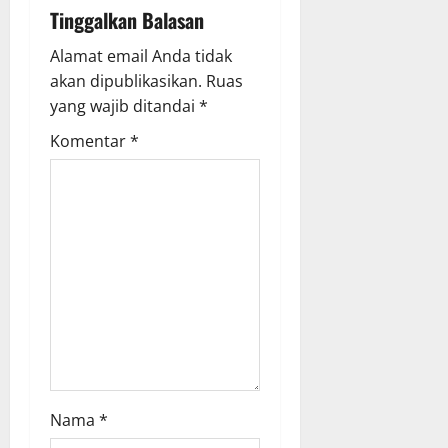
v
Tinggalkan Balasan
i
Alamat email Anda tidak
g
akan dipublikasikan.
Ruas
yang wajib ditandai
*
a
Komentar
*
t
i
o
n
Nama
*