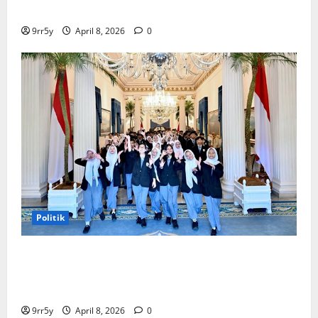
Memutuskan Harga Tetap Stabil
9rr5y
April 8, 2026
0
Politik
Presiden Prabowo memberikan arahan untuk
membuka Istana Kepresidenan bagi kunjungan
pelajar
9rr5y
April 8, 2026
0