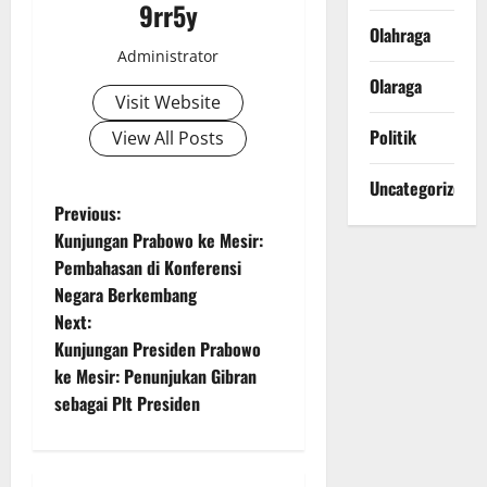
9rr5y
Olahraga
Administrator
Olaraga
Visit Website
Politik
View All Posts
Uncategorized
P
Previous:
Kunjungan Prabowo ke Mesir:
o
Pembahasan di Konferensi
Negara Berkembang
s
Next:
t
Kunjungan Presiden Prabowo
ke Mesir: Penunjukan Gibran
n
sebagai Plt Presiden
a