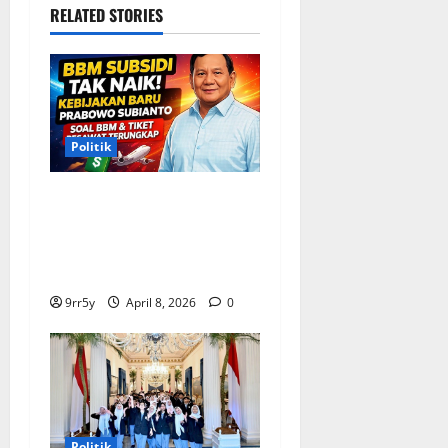
RELATED STORIES
Politik
Situasi Pembahasan BBM
Terungkap, Prabowo
Memutuskan Harga Tetap
Stabil
9rr5y
April 8, 2026
0
Politik