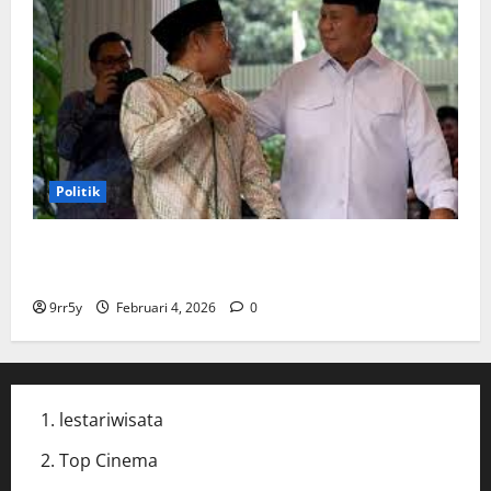
Politik
Cak Imin dan Rombongan PKB Temui Prabowo Siang
Ini, Ada Agenda Apa?
9rr5y
Februari 4, 2026
0
lestariwisata
Top Cinema