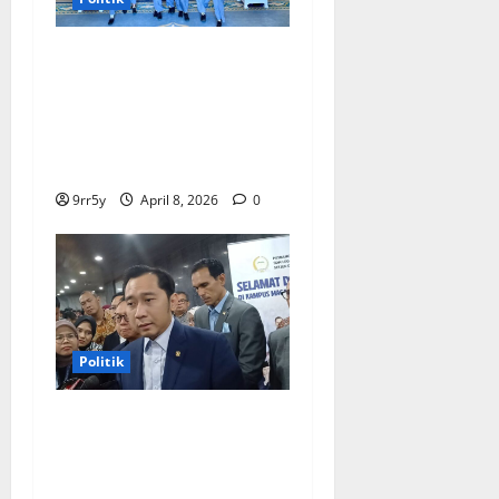
Presiden Prabowo
memberikan arahan untuk
membuka Istana
Kepresidenan bagi
kunjungan pelajar
9rr5y
April 8, 2026
0
Politik
Ibas soal Dukungan Jokowi
untuk Prabowo-Gibran Dua
Periode: Demokrat Fokus