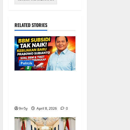
RELATED STORIES
Politik
Situasi Pembahasan BBM
Terungkap, Prabowo
Memutuskan Harga Tetap
Stabil
9rr5y
April 8, 2026
0