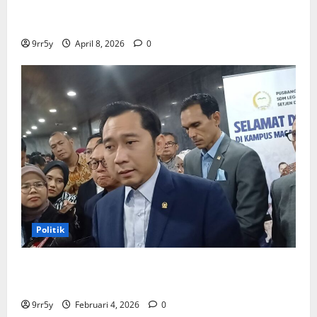
membuka Istana Kepresidenan bagi kunjungan
pelajar
9rr5y
April 8, 2026
0
Politik
Ibas soal Dukungan Jokowi untuk Prabowo-Gibran
Dua Periode: Demokrat Fokus 2026
9rr5y
Februari 4, 2026
0