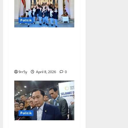
Politik
Presiden Prabowo
memberikan arahan untuk
membuka Istana
Kepresidenan bagi
kunjungan pelajar
9rr5y
April 8, 2026
0
Politik