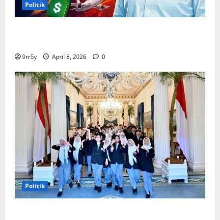
Politik
Situasi Pembahasan BBM Terungkap, Prabowo
Memutuskan Harga Tetap Stabil
9rr5y
April 8, 2026
0
Politik
Presiden Prabowo memberikan arahan untuk