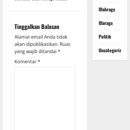
a
Olahraga
v
Olaraga
Tinggalkan Balasan
i
Politik
Alamat email Anda tidak
g
akan dipublikasikan.
Ruas
Uncategorized
yang wajib ditandai
*
a
Komentar
*
t
i
o
n