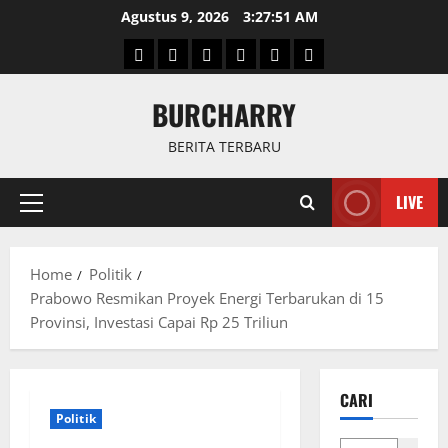
Skip
Agustus 9, 2026
3:27:51 AM
to
Beranda
News
Politik
Keriminal
Olahraga
Internasional
content
BURCHARRY
BERITA TERBARU
LIVE
Primary
Menu
Home
Politik
Prabowo Resmikan Proyek Energi Terbarukan di 15
Provinsi, Investasi Capai Rp 25 Triliun
CARI
Politik