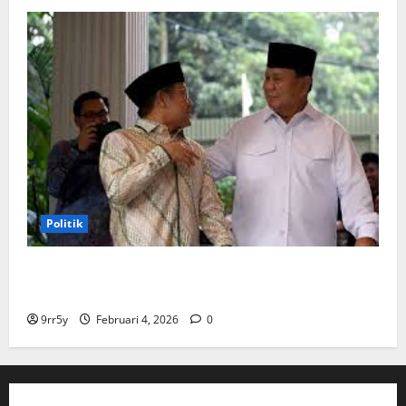
Politik
Cak Imin dan Rombongan PKB Temui Prabowo Siang
Ini, Ada Agenda Apa?
9rr5y
Februari 4, 2026
0