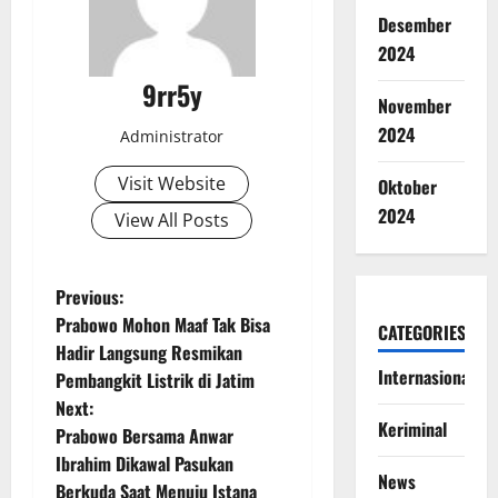
Desember
2024
9rr5y
November
2024
Administrator
Visit Website
Oktober
2024
View All Posts
P
Previous:
Prabowo Mohon Maaf Tak Bisa
CATEGORIES
o
Hadir Langsung Resmikan
Internasional
Pembangkit Listrik di Jatim
s
Next:
Keriminal
t
Prabowo Bersama Anwar
Ibrahim Dikawal Pasukan
n
News
Berkuda Saat Menuju Istana