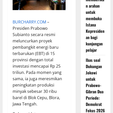
n arahan
untuk
membuka
BURCHARRY.COM
–
Istana
Presiden Prabowo
Kepresiden
Subianto secara resmi
an bagi
meluncurkan proyek
kunjungan
pembangkit energi baru
pelajar
terbarukan (EBT) di 15
Ibas soal
provinsi dengan total
Dukungan
investasi mencapai Rp 25
Jokowi
triliun. Pada momen yang
untuk
sama, ia juga meresmikan
Prabowo-
peningkatan produksi
Gibran Dua
minyak sebesar 30 ribu
Periode:
barel di Blok Cepu, Blora,
Demokrat
Jawa Tengah.
Fokus 2026