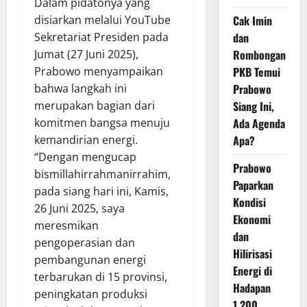
Dalam pidatonya yang
Cak Imin
disiarkan melalui YouTube
dan
Sekretariat Presiden pada
Rombongan
Jumat (27 Juni 2025),
PKB Temui
Prabowo menyampaikan
Prabowo
bahwa langkah ini
Siang Ini,
merupakan bagian dari
Ada Agenda
komitmen bangsa menuju
Apa?
kemandirian energi.
“Dengan mengucap
Prabowo
bismillahirrahmanirrahim,
Paparkan
pada siang hari ini, Kamis,
Kondisi
26 Juni 2025, saya
Ekonomi
meresmikan
dan
pengoperasian dan
Hilirisasi
pembangunan energi
Energi di
terbarukan di 15 provinsi,
Hadapan
peningkatan produksi
1.200