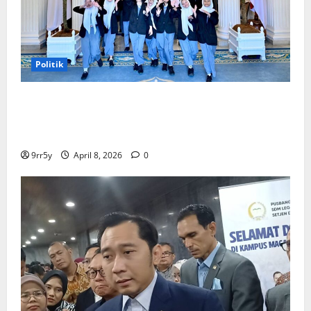
Politik
Presiden Prabowo memberikan arahan untuk
membuka Istana Kepresidenan bagi kunjungan
pelajar
9rr5y
April 8, 2026
0