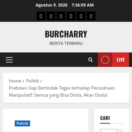
Skip
Agustus 9, 2026
7:37:00 AM
to
Beranda
News
Politik
Keriminal
Olahraga
Internasional
content
BURCHARRY
BERITA TERBARU
LIVE
Primary
Menu
Home
Politik
Prabowo Siap Bertindak Tegas terhadap Perusahaan
Manipulatif: Semua yang Bisa Disita, Akan Disita!
CARI
Politik