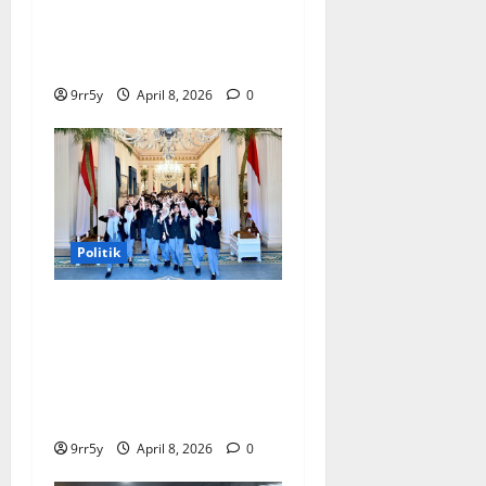
Terungkap, Prabowo
Memutuskan Harga Tetap
Stabil
9rr5y
April 8, 2026
0
Politik
Presiden Prabowo
memberikan arahan untuk
membuka Istana
Kepresidenan bagi
kunjungan pelajar
9rr5y
April 8, 2026
0