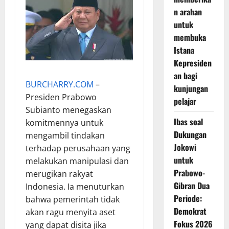
n arahan
untuk
membuka
Istana
Kepresiden
an bagi
BURCHARRY.COM
–
kunjungan
Presiden Prabowo
pelajar
Subianto menegaskan
Ibas soal
komitmennya untuk
Dukungan
mengambil tindakan
Jokowi
terhadap perusahaan yang
untuk
melakukan manipulasi dan
Prabowo-
merugikan rakyat
Gibran Dua
Indonesia. Ia menuturkan
Periode:
bahwa pemerintah tidak
Demokrat
akan ragu menyita aset
Fokus 2026
yang dapat disita jika