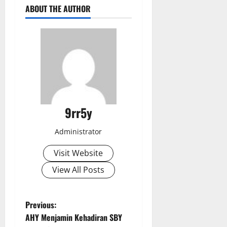
ABOUT THE AUTHOR
9rr5y
Administrator
Visit Website
View All Posts
P
Previous:
AHY Menjamin Kehadiran SBY