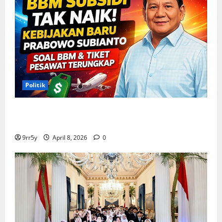
Politik
Situasi Pembahasan BBM Terungkap, Prabowo
Memutuskan Harga Tetap Stabil
9rr5y
April 8, 2026
0