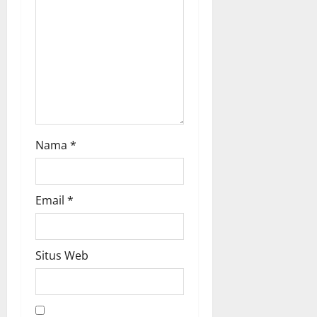
o
n
Nama
*
Email
*
Situs Web