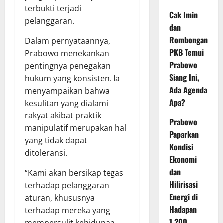
terbukti terjadi
Cak Imin
pelanggaran.
dan
Rombongan
Dalam pernyataannya,
PKB Temui
Prabowo menekankan
Prabowo
pentingnya penegakan
Siang Ini,
hukum yang konsisten. Ia
Ada Agenda
menyampaikan bahwa
Apa?
kesulitan yang dialami
rakyat akibat praktik
Prabowo
manipulatif merupakan hal
Paparkan
yang tidak dapat
Kondisi
ditoleransi.
Ekonomi
dan
“Kami akan bersikap tegas
Hilirisasi
terhadap pelanggaran
Energi di
aturan, khususnya
Hadapan
terhadap mereka yang
1.200
mempersulit kehidupan