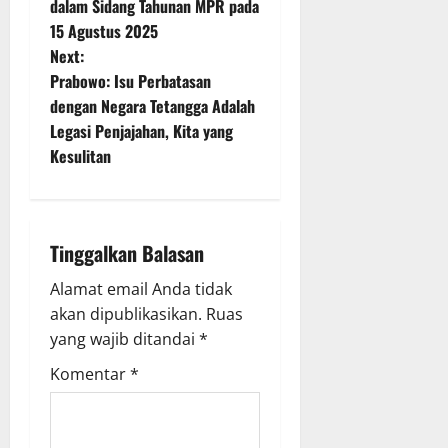
o
dalam Sidang Tahunan MPR pada
15 Agustus 2025
s
Next:
t
Prabowo: Isu Perbatasan
dengan Negara Tetangga Adalah
n
Legasi Penjajahan, Kita yang
Kesulitan
a
v
i
Tinggalkan Balasan
g
Alamat email Anda tidak
akan dipublikasikan.
Ruas
a
yang wajib ditandai
*
t
Komentar
*
i