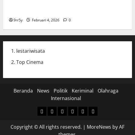
Cak Imin dan Rombongan PKB Temui Prabowo Siang
Ini, Ada Agenda Apa?
9rr5y
Februari 4, 2026
0
lestariwisata
Top Cinema
Beranda
News
Politik
Keriminal
Olahraga
Internasional
Beranda
News
Politik
Keriminal
Olahraga
Internasional
Copyright © All rights reserved.
|
MoreNews
by AF
themes.