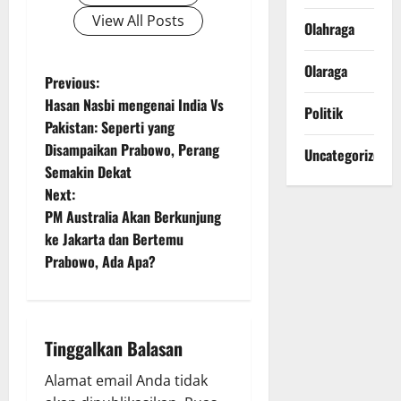
View All Posts
Olahraga
Olaraga
P
Previous:
Hasan Nasbi mengenai India Vs
Politik
o
Pakistan: Seperti yang
Disampaikan Prabowo, Perang
Uncategorized
s
Semakin Dekat
t
Next:
PM Australia Akan Berkunjung
n
ke Jakarta dan Bertemu
Prabowo, Ada Apa?
a
v
i
Tinggalkan Balasan
g
Alamat email Anda tidak