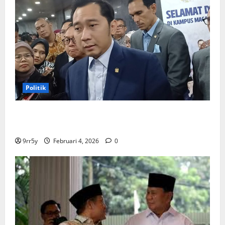
Politik
Ibas soal Dukungan Jokowi untuk Prabowo-Gibran
Dua Periode: Demokrat Fokus 2026
9rr5y
Februari 4, 2026
0