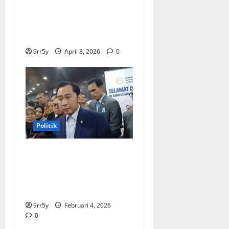
membuka Istana
Kepresidenan bagi
kunjungan pelajar
9rr5y
April 8, 2026
0
Politik
Ibas soal Dukungan Jokowi
untuk Prabowo-Gibran Dua
Periode: Demokrat Fokus
2026
9rr5y
Februari 4, 2026
0