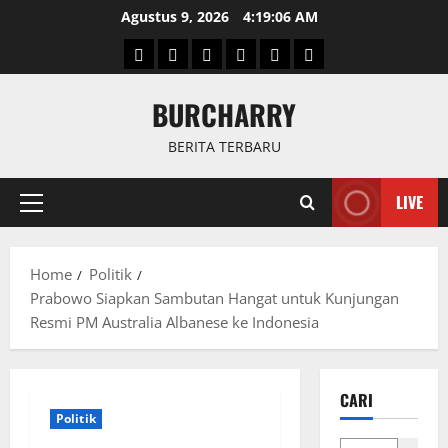
Skip
Agustus 9, 2026
4:19:07 AM
to
Beranda
News
Politik
Keriminal
Olahraga
Internasional
content
BURCHARRY
BERITA TERBARU
LIVE
Primary
Menu
Home
Politik
Prabowo Siapkan Sambutan Hangat untuk Kunjungan
Resmi PM Australia Albanese ke Indonesia
CARI
Politik