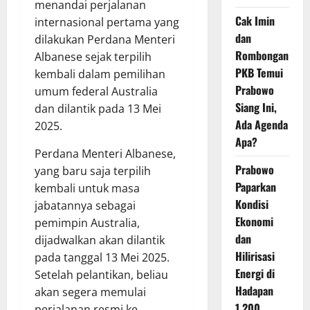
menandai perjalanan
Cak Imin
internasional pertama yang
dan
dilakukan Perdana Menteri
Rombongan
Albanese sejak terpilih
PKB Temui
kembali dalam pemilihan
Prabowo
umum federal Australia
Siang Ini,
dan dilantik pada 13 Mei
Ada Agenda
2025.
Apa?
Perdana Menteri Albanese,
Prabowo
yang baru saja terpilih
Paparkan
kembali untuk masa
Kondisi
jabatannya sebagai
Ekonomi
pemimpin Australia,
dan
dijadwalkan akan dilantik
Hilirisasi
pada tanggal 13 Mei 2025.
Energi di
Setelah pelantikan, beliau
Hadapan
akan segera memulai
1.200
perjalanan resmi ke