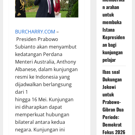
n arahan
untuk
membuka
Istana
BURCHARRY.COM
–
Kepresiden
Presiden Prabowo
an bagi
Subianto akan menyambut
kunjungan
kedatangan Perdana
pelajar
Menteri Australia, Anthony
Albanese, dalam kunjungan
Ibas soal
resmi ke Indonesia yang
Dukungan
dijadwalkan berlangsung
Jokowi
dari 1
untuk
hingga 16 Mei. Kunjungan
Prabowo-
ini diharapkan dapat
Gibran Dua
memperkuat hubungan
Periode:
bilateral antara kedua
Demokrat
negara. Kunjungan ini
Fokus 2026