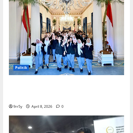
Politik
Presiden Prabowo memberikan arahan untuk
membuka Istana Kepresidenan bagi kunjungan
pelajar
9rr5y
April 8, 2026
0