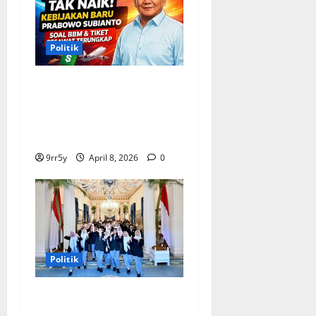
Politik
Situasi Pembahasan BBM
Terungkap, Prabowo
Memutuskan Harga Tetap
Stabil
9rr5y
April 8, 2026
0
Politik
Presiden Prabowo
memberikan arahan untuk