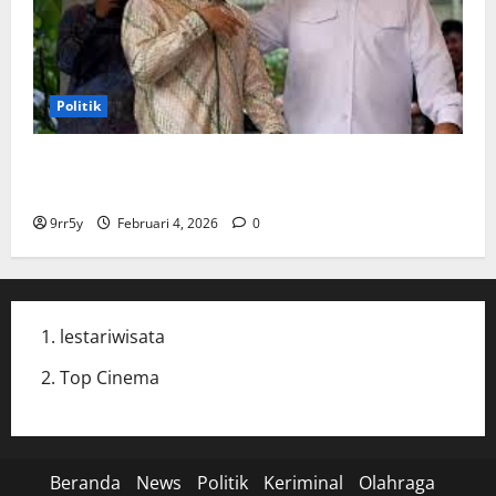
Politik
Cak Imin dan Rombongan PKB Temui Prabowo Siang
Ini, Ada Agenda Apa?
9rr5y
Februari 4, 2026
0
lestariwisata
Top Cinema
Beranda
News
Politik
Keriminal
Olahraga