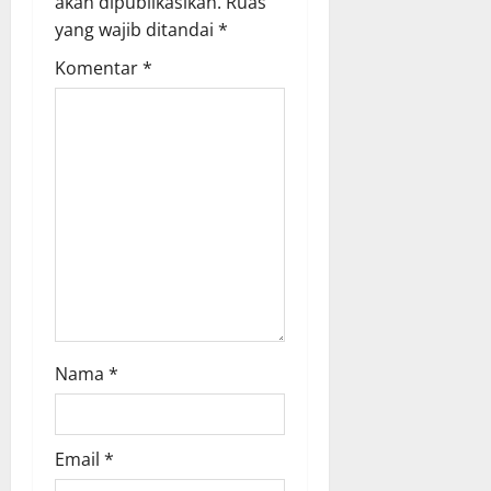
akan dipublikasikan.
Ruas
a
yang wajib ditandai
*
t
Komentar
*
i
o
n
Nama
*
Email
*