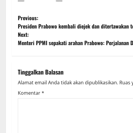
P
Previous:
Presiden Prabowo kembali diejek dan ditertawakan t
o
Next:
s
Menteri PPMI sepakati arahan Prabowo: Perjalanan D
t
n
Tinggalkan Balasan
a
Alamat email Anda tidak akan dipublikasikan.
Ruas 
v
Komentar
*
i
g
a