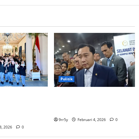
Politik
bowo memberikan
Ibas soal Dukungan Jokowi untuk
membuka Istana
Prabowo-Gibran Dua Periode:
bagi kunjungan
Demokrat Fokus 2026
9rr5y
Februari 4, 2026
0
 8, 2026
0