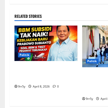
RELATED STORIES
Politik
Politik
Situasi Pembahasan BBM
Terungkap, Prabowo Memutuskan
Presiden Pra
Harga Tetap Stabil
arahan untuk 
Kepresidenan 
9rr5y
April 8, 2026
0
pelajar
9rr5y
April