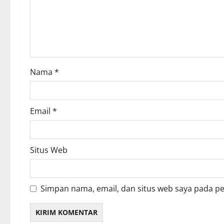
t
i
o
Nama
*
n
Email
*
Situs Web
Simpan nama, email, dan situs web saya pada p