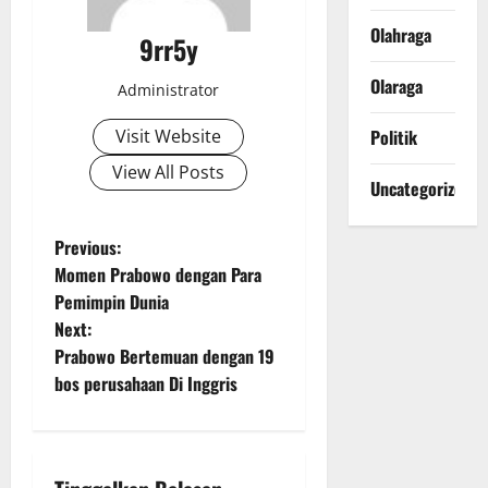
Olahraga
9rr5y
Olaraga
Administrator
Visit Website
Politik
View All Posts
Uncategorized
P
Previous:
Momen Prabowo dengan Para
o
Pemimpin Dunia
Next:
s
Prabowo Bertemuan dengan 19
t
bos perusahaan Di Inggris
n
a