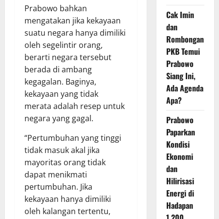
Prabowo bahkan
Cak Imin
mengatakan jika kekayaan
dan
suatu negara hanya dimiliki
Rombongan
oleh segelintir orang,
PKB Temui
berarti negara tersebut
Prabowo
berada di ambang
Siang Ini,
kegagalan. Baginya,
Ada Agenda
kekayaan yang tidak
Apa?
merata adalah resep untuk
negara yang gagal.
Prabowo
Paparkan
“Pertumbuhan yang tinggi
Kondisi
tidak masuk akal jika
Ekonomi
mayoritas orang tidak
dan
dapat menikmati
Hilirisasi
pertumbuhan. Jika
Energi di
kekayaan hanya dimiliki
Hadapan
oleh kalangan tertentu,
1.200