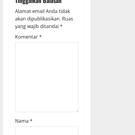
Tinggalkan Balasan
v
Alamat email Anda tidak
akan dipublikasikan.
Ruas
i
yang wajib ditandai
*
g
Komentar
*
a
t
i
o
n
Nama
*