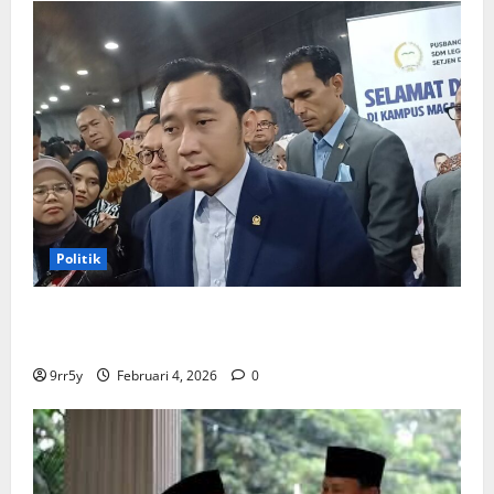
Politik
Ibas soal Dukungan Jokowi untuk Prabowo-Gibran
Dua Periode: Demokrat Fokus 2026
9rr5y
Februari 4, 2026
0