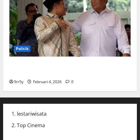
Politik
Cak Imin dan Rombongan PKB Temui Prabowo Siang
Ini, Ada Agenda Apa?
9rr5y
Februari 4, 2026
0
lestariwisata
Top Cinema