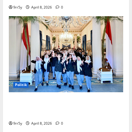
9rr5y
April 8, 2026
0
Politik
Presiden Prabowo memberikan arahan untuk
membuka Istana Kepresidenan bagi kunjungan
pelajar
9rr5y
April 8, 2026
0