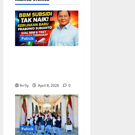
Politik
Situasi Pembahasan BBM
Terungkap, Prabowo
Memutuskan Harga Tetap
Stabil
9rr5y
April 8, 2026
0
Politik