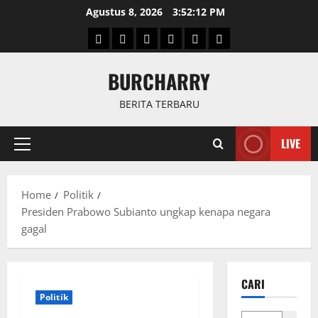
Skip
Agustus 8, 2026
3:52:12 PM
to
Beranda
News
Politik
Keriminal
Olahraga
Internasional
content
BURCHARRY
BERITA TERBARU
LIVE
Primary
Menu
Home
Politik
Presiden Prabowo Subianto ungkap kenapa negara
gagal
CARI
Politik