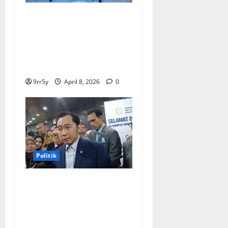
Presiden Prabowo
memberikan arahan untuk
membuka Istana
Kepresidenan bagi
kunjungan pelajar
9rr5y
April 8, 2026
0
Politik
Ibas soal Dukungan Jokowi
untuk Prabowo-Gibran Dua
Periode: Demokrat Fokus
2026