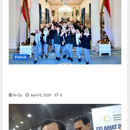
Politik
Presiden Prabowo memberikan arahan untuk
membuka Istana Kepresidenan bagi kunjungan
pelajar
9rr5y
April 8, 2026
0