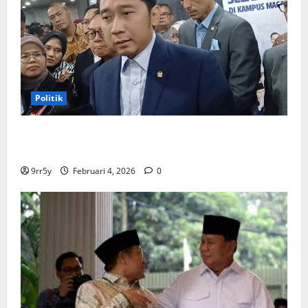
Politik
Ibas soal Dukungan Jokowi untuk Prabowo-Gibran
Dua Periode: Demokrat Fokus 2026
9rr5y
Februari 4, 2026
0