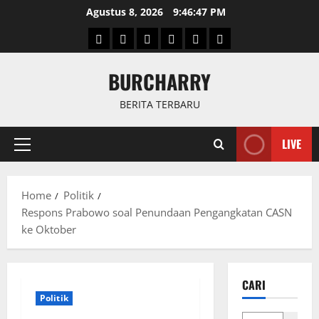
Skip
Agustus 8, 2026
9:46:47 PM
to
Beranda
News
Politik
Keriminal
Olahraga
Internasional
content
BURCHARRY
BERITA TERBARU
LIVE
Primary
Menu
Home
Politik
Respons Prabowo soal Penundaan Pengangkatan CASN
ke Oktober
CARI
Politik