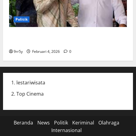
Politik
Cak Imin dan Rombongan PKB Temui Prabowo Siang
Ini, Ada Agenda Apa?
9rr5y
Februari 4, 2026
0
lestariwisata
Top Cinema
Beranda
News
Politik
Keriminal
Olahraga
Internasional