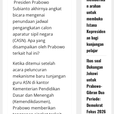
Presiden Prabowo
n arahan
Subianto akhirnya angkat
untuk
bicara mengenai
membuka
penundaan jadwal
Istana
pengangkatan calon
Kepresiden
aparatur sipil negara
an bagi
(CASN). Apa yang
kunjungan
disampaikan oleh Prabowo
pelajar
terkait hal ini?
Ibas soal
Ketika ditemui setelah
Dukungan
acara peluncuran
Jokowi
mekanisme baru tunjangan
untuk
guru ASN di kantor
Prabowo-
Kementerian Pendidikan
Gibran Dua
Dasar dan Menengah
Periode:
(Kemendikdasmen),
Demokrat
Prabowo memberikan
Fokus 2026