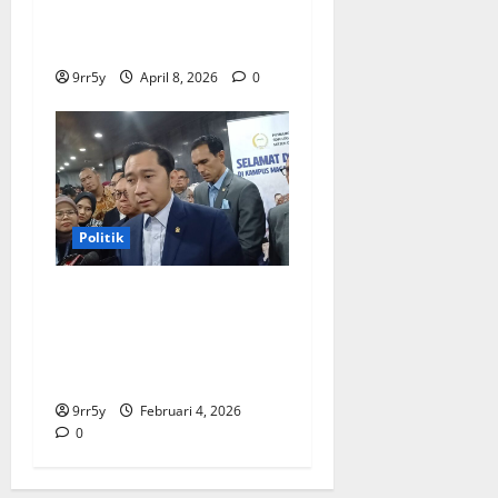
Kepresidenan bagi
kunjungan pelajar
9rr5y
April 8, 2026
0
Politik
Ibas soal Dukungan Jokowi
untuk Prabowo-Gibran Dua
Periode: Demokrat Fokus
2026
9rr5y
Februari 4, 2026
0