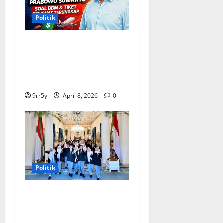
Politik
Situasi Pembahasan BBM
Terungkap, Prabowo
Memutuskan Harga Tetap
Stabil
9rr5y
April 8, 2026
0
Politik
Presiden Prabowo
memberikan arahan untuk
membuka Istana