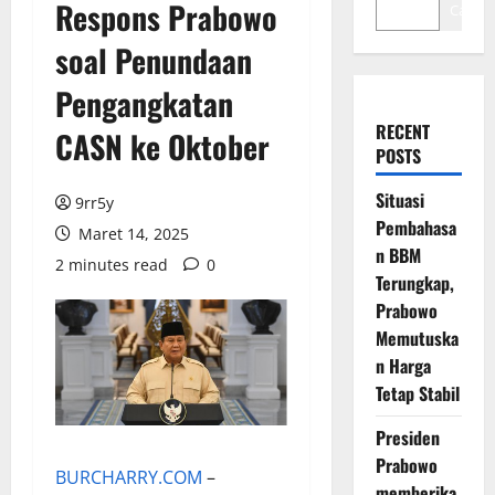
Respons Prabowo
Cari
soal Penundaan
Pengangkatan
RECENT
CASN ke Oktober
POSTS
Situasi
9rr5y
Pembahasa
Maret 14, 2025
n BBM
2 minutes read
0
Terungkap,
Prabowo
Memutuska
n Harga
Tetap Stabil
Presiden
Prabowo
BURCHARRY.COM
–
memberika