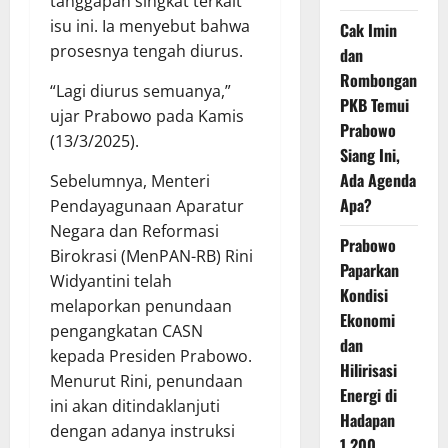
tanggapan singkat terkait
isu ini. Ia menyebut bahwa
Cak Imin
prosesnya tengah diurus.
dan
Rombongan
“Lagi diurus semuanya,”
PKB Temui
ujar Prabowo pada Kamis
Prabowo
(13/3/2025).
Siang Ini,
Ada Agenda
Sebelumnya, Menteri
Apa?
Pendayagunaan Aparatur
Negara dan Reformasi
Prabowo
Birokrasi (MenPAN-RB) Rini
Paparkan
Widyantini telah
Kondisi
melaporkan penundaan
Ekonomi
pengangkatan CASN
dan
kepada Presiden Prabowo.
Hilirisasi
Menurut Rini, penundaan
Energi di
ini akan ditindaklanjuti
Hadapan
dengan adanya instruksi
1.200