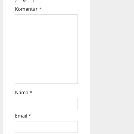
a
Komentar
*
t
i
o
n
Nama
*
Email
*