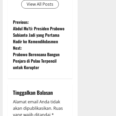
View All Posts
P
Previous:
Abdul Mu’ti: Presiden Prabowo
o
Subianto Jadi yang Pertama
Hadir ke Kemendikdasmen
s
Next:
t
Prabowo Berencana Bangun
Penjara di Pulau Terpencil
n
untuk Koruptor
a
v
Tinggalkan Balasan
i
Alamat email Anda tidak
g
akan dipublikasikan.
Ruas
yang wajib ditandai
*