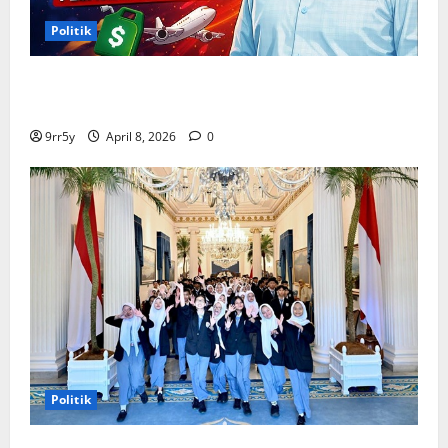
Politik
Situasi Pembahasan BBM Terungkap, Prabowo
Memutuskan Harga Tetap Stabil
9rr5y
April 8, 2026
0
Politik