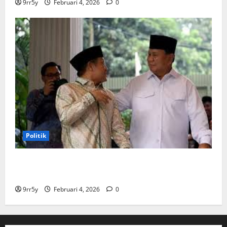
9rr5y
Februari 4, 2026
0
Politik
Cak Imin dan Rombongan PKB Temui Prabowo Siang
Ini, Ada Agenda Apa?
9rr5y
Februari 4, 2026
0