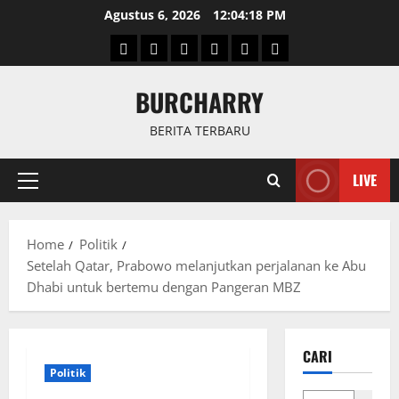
Skip
Agustus 6, 2026
12:04:19 PM
to
Beranda
News
Politik
Keriminal
Olahraga
Internasional
content
BURCHARRY
BERITA TERBARU
LIVE
Primary
Menu
Home
Politik
Setelah Qatar, Prabowo melanjutkan perjalanan ke Abu
Dhabi untuk bertemu dengan Pangeran MBZ
CARI
Politik