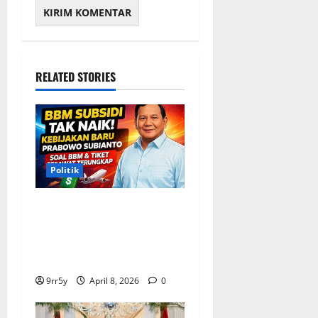
RELATED STORIES
Politik
Situasi Pembahasan BBM
Terungkap, Prabowo
Memutuskan Harga Tetap
Stabil
9rr5y
April 8, 2026
0