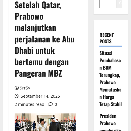
Setelah Qatar,
Cari
Prabowo
melanjutkan
RECENT
perjalanan ke Abu
POSTS
Dhabi untuk
Situasi
bertemu dengan
Pembahasa
n BBM
Pangeran MBZ
Terungkap,
Prabowo
9rr5y
Memutuska
September 14, 2025
n Harga
Tetap Stabil
2 minutes read
0
Presiden
Prabowo
memberika