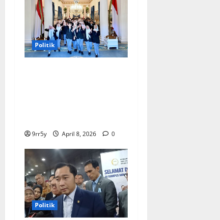
Politik
Presiden Prabowo
memberikan arahan untuk
membuka Istana
Kepresidenan bagi
kunjungan pelajar
9rr5y
April 8, 2026
0
Politik