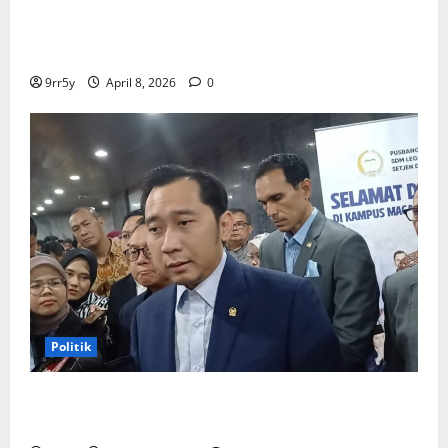
Presiden Prabowo memberikan arahan untuk
membuka Istana Kepresidenan bagi kunjungan
pelajar
9rr5y
April 8, 2026
0
Politik
Ibas soal Dukungan Jokowi untuk Prabowo-Gibran
Dua Periode: Demokrat Fokus 2026