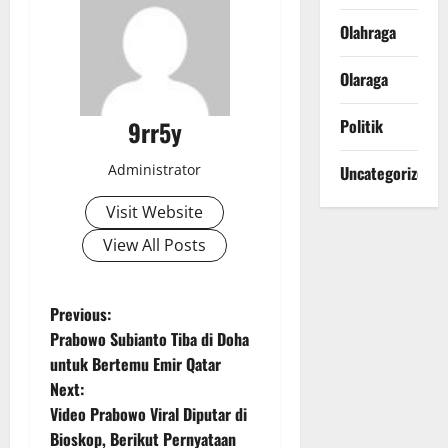
Olahraga
Olaraga
9rr5y
Politik
Administrator
Uncategorized
Visit Website
View All Posts
P
Previous:
Prabowo Subianto Tiba di Doha
o
untuk Bertemu Emir Qatar
Next:
s
Video Prabowo Viral Diputar di
t
Bioskop, Berikut Pernyataan