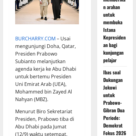
n arahan
untuk
membuka
Istana
Kepresiden
BURCHARRY.COM
– Usai
an bagi
mengunjungi Doha, Qatar,
kunjungan
Presiden Prabowo
pelajar
Subianto melanjutkan
agenda kerja ke Abu Dhabi
Ibas soal
untuk bertemu Presiden
Dukungan
Uni Emirat Arab (UEA),
Jokowi
Mohammed bin Zayed Al
untuk
Nahyan (MBZ).
Prabowo-
Gibran Dua
Menurut Biro Sekretariat
Periode:
Presiden, Prabowo tiba di
Demokrat
Abu Dhabi pada Jumat
Fokus 2026
(12/9) waktu setempat.