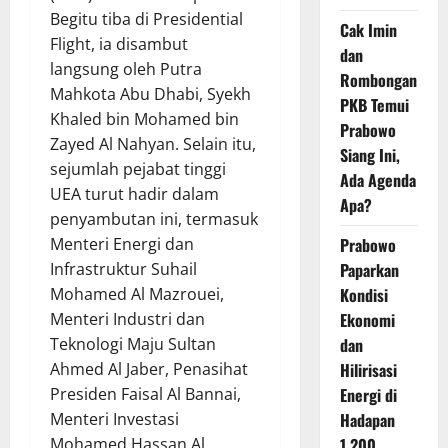
Begitu tiba di Presidential
Cak Imin
Flight, ia disambut
dan
langsung oleh Putra
Rombongan
Mahkota Abu Dhabi, Syekh
PKB Temui
Khaled bin Mohamed bin
Prabowo
Zayed Al Nahyan. Selain itu,
Siang Ini,
sejumlah pejabat tinggi
Ada Agenda
UEA turut hadir dalam
Apa?
penyambutan ini, termasuk
Menteri Energi dan
Prabowo
Infrastruktur Suhail
Paparkan
Mohamed Al Mazrouei,
Kondisi
Menteri Industri dan
Ekonomi
Teknologi Maju Sultan
dan
Ahmed Al Jaber, Penasihat
Hilirisasi
Presiden Faisal Al Bannai,
Energi di
Menteri Investasi
Hadapan
Mohamed Hassan Al
1.200