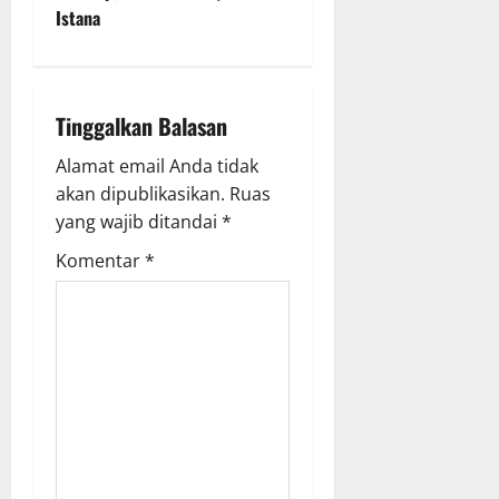
Istana
n
a
Tinggalkan Balasan
v
Alamat email Anda tidak
i
akan dipublikasikan.
Ruas
g
yang wajib ditandai
*
Komentar
*
a
t
i
o
n