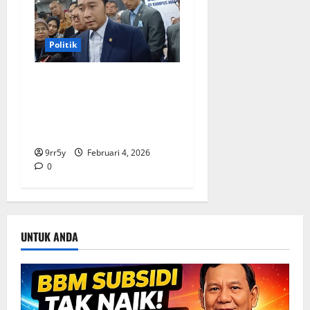
Politik
Ibas soal Dukungan Jokowi
untuk Prabowo-Gibran Dua
Periode: Demokrat Fokus
2026
9rr5y
Februari 4, 2026
0
UNTUK ANDA