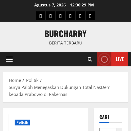
Skip
Agustus 7, 2026
12:30:30 PM
to
Beranda
News
Politik
Keriminal
Olahraga
Internasional
content
BURCHARRY
BERITA TERBARU
LIVE
Primary
Menu
Home
Politik
Surya Paloh Menegaskan Dukungan Total NasDem
kepada Prabowo di Rakernas
CARI
Politik