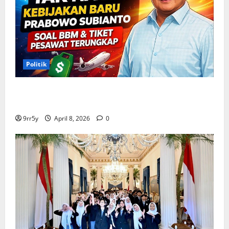
Politik
Situasi Pembahasan BBM Terungkap, Prabowo
Memutuskan Harga Tetap Stabil
9rr5y
April 8, 2026
0