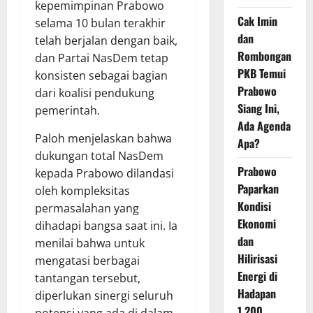
kepemimpinan Prabowo
Cak Imin
selama 10 bulan terakhir
dan
telah berjalan dengan baik,
Rombongan
dan Partai NasDem tetap
PKB Temui
konsisten sebagai bagian
Prabowo
dari koalisi pendukung
Siang Ini,
pemerintah.
Ada Agenda
Paloh menjelaskan bahwa
Apa?
dukungan total NasDem
Prabowo
kepada Prabowo dilandasi
Paparkan
oleh kompleksitas
Kondisi
permasalahan yang
Ekonomi
dihadapi bangsa saat ini. Ia
dan
menilai bahwa untuk
Hilirisasi
mengatasi berbagai
Energi di
tantangan tersebut,
Hadapan
diperlukan sinergi seluruh
1.200
potensi yang ada di dalam