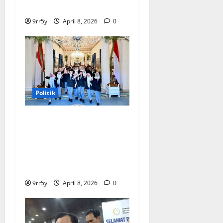
Stabil
9rr5y
April 8, 2026
0
Politik
Presiden Prabowo
memberikan arahan untuk
membuka Istana
Kepresidenan bagi
kunjungan pelajar
9rr5y
April 8, 2026
0