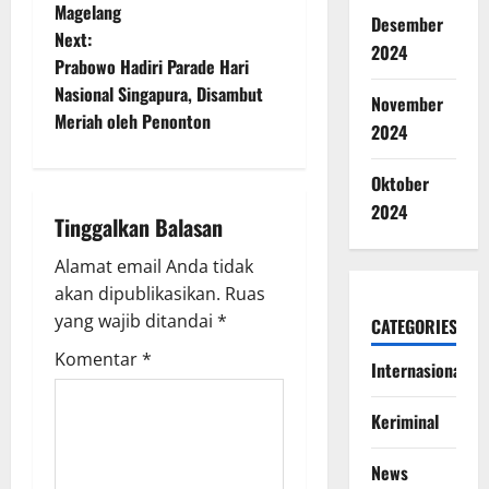
Magelang
s
Desember
Next:
2024
t
Prabowo Hadiri Parade Hari
Nasional Singapura, Disambut
November
n
Meriah oleh Penonton
2024
a
Oktober
v
2024
Tinggalkan Balasan
i
Alamat email Anda tidak
g
akan dipublikasikan.
Ruas
yang wajib ditandai
*
CATEGORIES
a
Komentar
*
Internasional
t
Keriminal
i
News
o