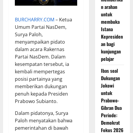
n arahan
untuk
BURCHARRY.COM
– Ketua
membuka
Umum Partai NasDem,
Istana
Surya Paloh,
Kepresiden
menyampaikan pidato
an bagi
dalam acara Rakernas
kunjungan
Partai NasDem. Dalam
pelajar
kesempatan tersebut, ia
Ibas soal
kembali mempertegas
Dukungan
posisi partainya yang
Jokowi
memberikan dukungan
untuk
penuh kepada Presiden
Prabowo-
Prabowo Subianto.
Gibran Dua
Dalam pidatonya, Surya
Periode:
Paloh menyatakan bahwa
Demokrat
pemerintahan di bawah
Fokus 2026