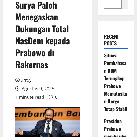
Surya Paloh
Cari
Menegaskan
Dukungan Total
RECENT
NasDem kepada
POSTS
Prabowo di
Situasi
Rakernas
Pembahasa
n BBM
Terungkap,
9rr5y
Prabowo
Agustus 9, 2025
Memutuska
1 minute read
0
n Harga
Tetap Stabil
Presiden
Prabowo
memberika