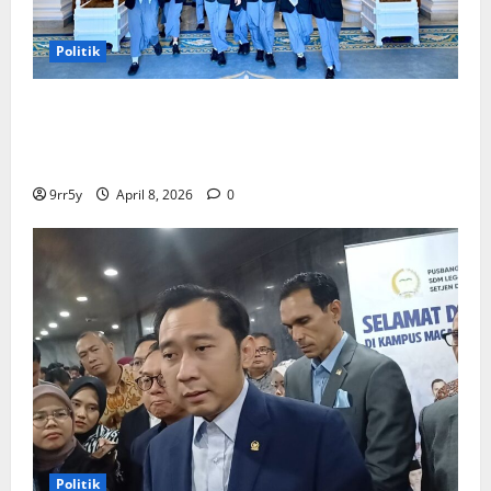
Politik
Presiden Prabowo memberikan arahan untuk
membuka Istana Kepresidenan bagi kunjungan
pelajar
9rr5y
April 8, 2026
0
Politik