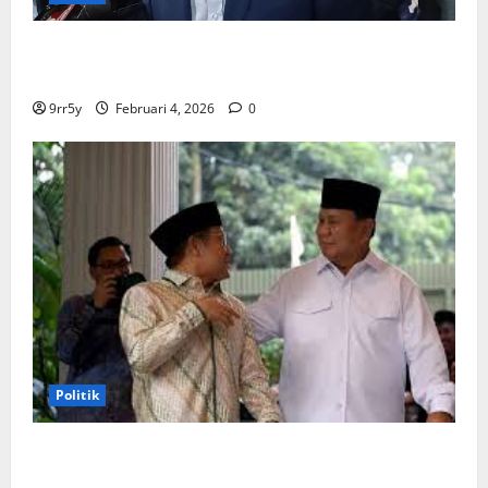
Ibas soal Dukungan Jokowi untuk Prabowo-Gibran
Dua Periode: Demokrat Fokus 2026
9rr5y
Februari 4, 2026
0
Politik
Cak Imin dan Rombongan PKB Temui Prabowo Siang
Ini, Ada Agenda Apa?