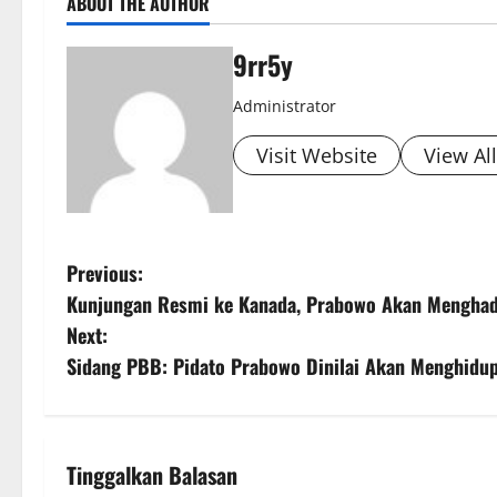
ABOUT THE AUTHOR
9rr5y
Administrator
Visit Website
View Al
P
Previous:
Kunjungan Resmi ke Kanada, Prabowo Akan Menghad
o
Next:
s
Sidang PBB: Pidato Prabowo Dinilai Akan Menghidu
t
n
Tinggalkan Balasan