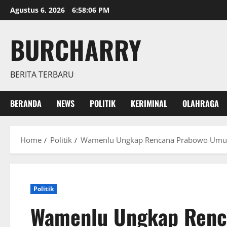
Skip
Agustus 6, 2026
6:58:08 PM
to
content
BURCHARRY
BERITA TERBARU
BERANDA
NEWS
POLITIK
KERIMINAL
OLAHRAGA
Home
Politik
Wamenlu Ungkap Rencana Prabowo Umumk
Politik
Wamenlu Ungkap Ren