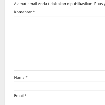
a
Alamat email Anda tidak akan dipublikasikan.
Ruas 
v
Komentar
*
i
g
a
t
i
o
Nama
*
n
Email
*