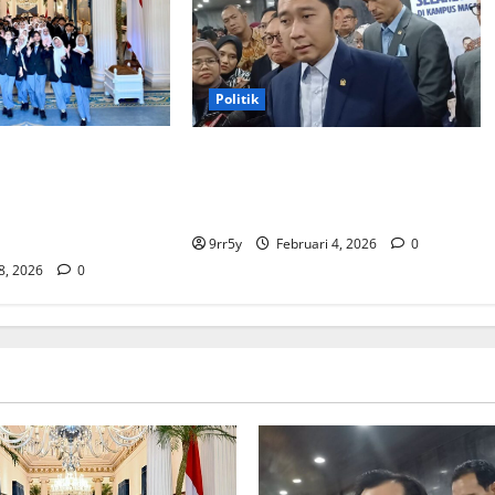
Politik
bowo memberikan
Ibas soal Dukungan Jokowi untuk
membuka Istana
Prabowo-Gibran Dua Periode:
bagi kunjungan
Demokrat Fokus 2026
9rr5y
Februari 4, 2026
0
 8, 2026
0