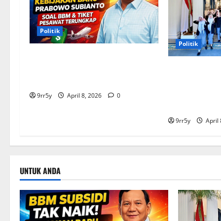
Politik
Politik
Situasi Pembahasan BBM
Terungkap, Prabowo Memutuskan
Presiden Pra
Harga Tetap Stabil
arahan untuk 
Kepresidenan 
9rr5y
April 8, 2026
0
pelajar
9rr5y
April
UNTUK ANDA