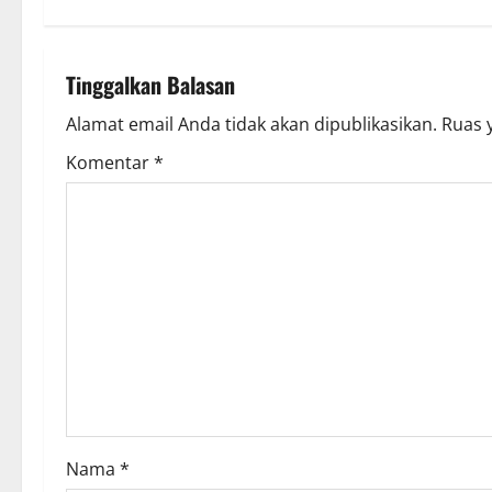
t
n
Tinggalkan Balasan
a
Alamat email Anda tidak akan dipublikasikan.
Ruas 
v
Komentar
*
i
g
a
t
i
o
Nama
*
n