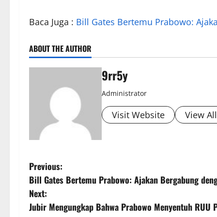
Baca Juga :
Bill Gates Bertemu Prabowo: Aja
ABOUT THE AUTHOR
9rr5y
Administrator
Visit Website
View Al
P
Previous:
Bill Gates Bertemu Prabowo: Ajakan Bergabung den
o
Next:
s
Jubir Mengungkap Bahwa Prabowo Menyentuh RUU P