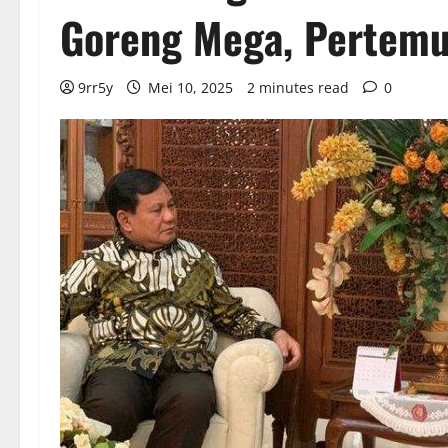
Goreng Mega, Pertemu
9rr5y
Mei 10, 2025
2 minutes read
0