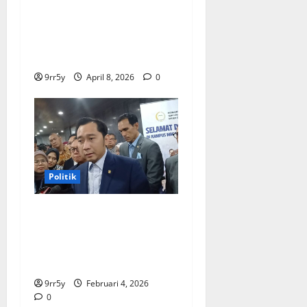
memberikan arahan untuk
membuka Istana
Kepresidenan bagi
kunjungan pelajar
9rr5y
April 8, 2026
0
Politik
Ibas soal Dukungan Jokowi
untuk Prabowo-Gibran Dua
Periode: Demokrat Fokus
2026
9rr5y
Februari 4, 2026
0