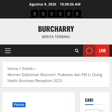
Skip
Agustus 8, 2026
10:38:37 AM
to
Beranda
News
Politik
Keriminal
Olahraga
Internasional
content
BURCHARRY
BERITA TERBARU
LIVE
Primary
Menu
Home
Politik
Momen Diplomasi Ekonomi: Prabowo dan PM Li Qiang
Hadiri Business Reception 2025
CARI
Politik