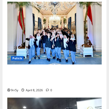
Politik
Presiden Prabowo memberikan arahan untuk
membuka Istana Kepresidenan bagi kunjungan
pelajar
9rr5y
April 8, 2026
0