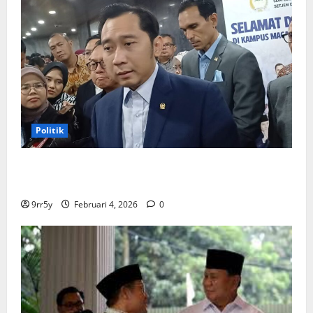
Politik
Ibas soal Dukungan Jokowi untuk Prabowo-Gibran
Dua Periode: Demokrat Fokus 2026
9rr5y
Februari 4, 2026
0