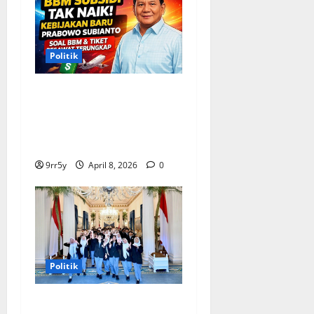
Politik
Situasi Pembahasan BBM
Terungkap, Prabowo
Memutuskan Harga Tetap
Stabil
9rr5y
April 8, 2026
0
Politik
Presiden Prabowo