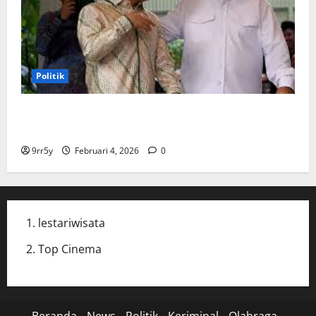
Politik
Cak Imin dan Rombongan PKB Temui Prabowo Siang
Ini, Ada Agenda Apa?
9rr5y
Februari 4, 2026
0
lestariwisata
Top Cinema
Beranda
News
Politik
Keriminal
Olahraga