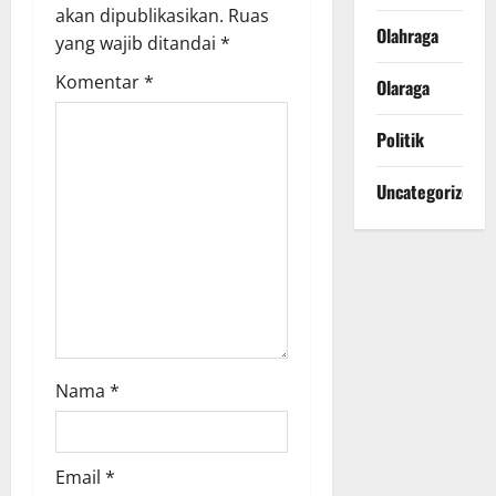
g
akan dipublikasikan.
Ruas
Olahraga
yang wajib ditandai
*
a
Komentar
*
Olaraga
t
Politik
i
Uncategorized
o
n
Nama
*
Email
*