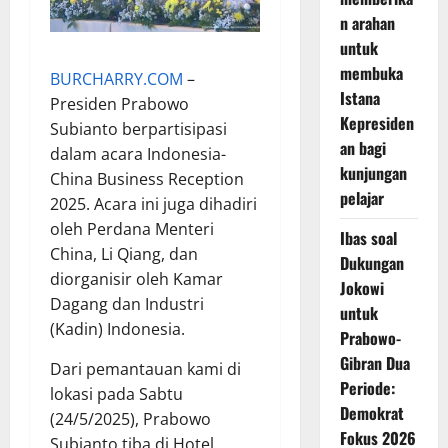
n arahan
untuk
membuka
BURCHARRY.COM
–
Istana
Presiden Prabowo
Kepresiden
Subianto berpartisipasi
an bagi
dalam acara Indonesia-
kunjungan
China Business Reception
pelajar
2025. Acara ini juga dihadiri
oleh Perdana Menteri
Ibas soal
China, Li Qiang, dan
Dukungan
diorganisir oleh Kamar
Jokowi
Dagang dan Industri
untuk
(Kadin) Indonesia.
Prabowo-
Gibran Dua
Dari pemantauan kami di
Periode:
lokasi pada Sabtu
Demokrat
(24/5/2025), Prabowo
Fokus 2026
Subianto tiba di Hotel