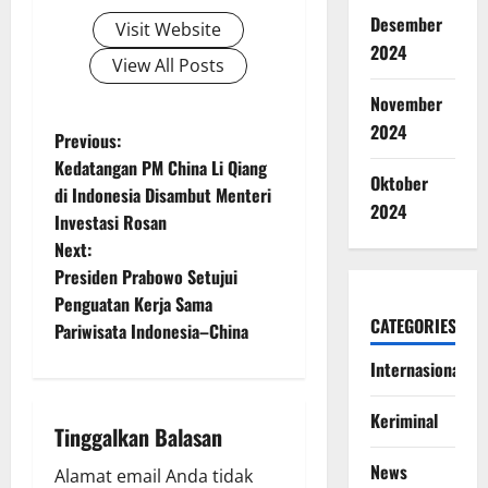
Desember
Visit Website
2024
View All Posts
November
2024
P
Previous:
Kedatangan PM China Li Qiang
o
Oktober
di Indonesia Disambut Menteri
2024
Investasi Rosan
s
Next:
t
Presiden Prabowo Setujui
Penguatan Kerja Sama
n
CATEGORIES
Pariwisata Indonesia–China
a
Internasional
v
Keriminal
Tinggalkan Balasan
i
News
Alamat email Anda tidak