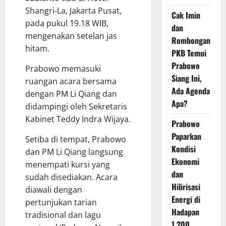
Shangri-La, Jakarta Pusat,
Cak Imin
pada pukul 19.18 WIB,
dan
mengenakan setelan jas
Rombongan
hitam.
PKB Temui
Prabowo
Prabowo memasuki
Siang Ini,
ruangan acara bersama
Ada Agenda
dengan PM Li Qiang dan
Apa?
didampingi oleh Sekretaris
Kabinet Teddy Indra Wijaya.
Prabowo
Paparkan
Setiba di tempat, Prabowo
Kondisi
dan PM Li Qiang langsung
Ekonomi
menempati kursi yang
dan
sudah disediakan. Acara
Hilirisasi
diawali dengan
Energi di
pertunjukan tarian
Hadapan
tradisional dan lagu
1.200