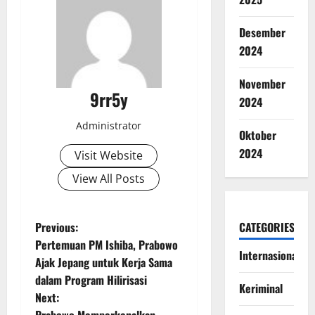
Desember
2024
November
9rr5y
2024
Administrator
Oktober
2024
Visit Website
View All Posts
P
Previous:
CATEGORIES
Pertemuan PM Ishiba, Prabowo
o
Internasional
Ajak Jepang untuk Kerja Sama
dalam Program Hilirisasi
s
Keriminal
Next:
Prabowo Memperkenalkan