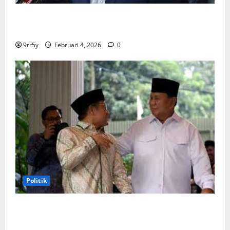
Ibas soal Dukungan Jokowi untuk Prabowo-Gibran
Dua Periode: Demokrat Fokus 2026
9rr5y
Februari 4, 2026
0
Politik
Cak Imin dan Rombongan PKB Temui Prabowo Siang
Ini, Ada Agenda Apa?