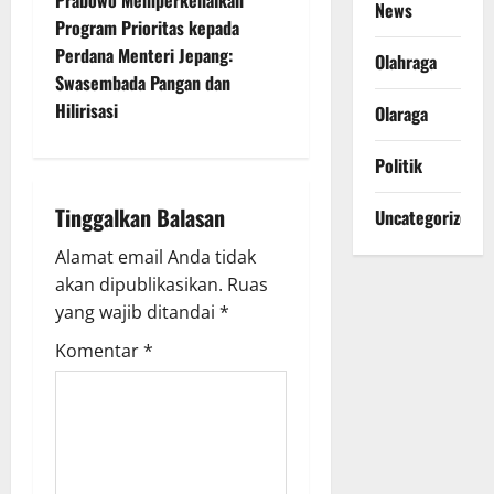
t
News
Program Prioritas kepada
n
Perdana Menteri Jepang:
Olahraga
Swasembada Pangan dan
a
Hilirisasi
Olaraga
v
Politik
i
Tinggalkan Balasan
Uncategorized
g
Alamat email Anda tidak
a
akan dipublikasikan.
Ruas
yang wajib ditandai
*
t
Komentar
*
i
o
n