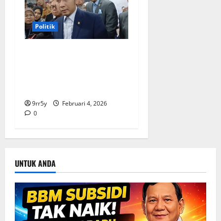
Politik
Ibas soal Dukungan Jokowi
untuk Prabowo-Gibran Dua
Periode: Demokrat Fokus
2026
9rr5y
Februari 4, 2026
0
UNTUK ANDA