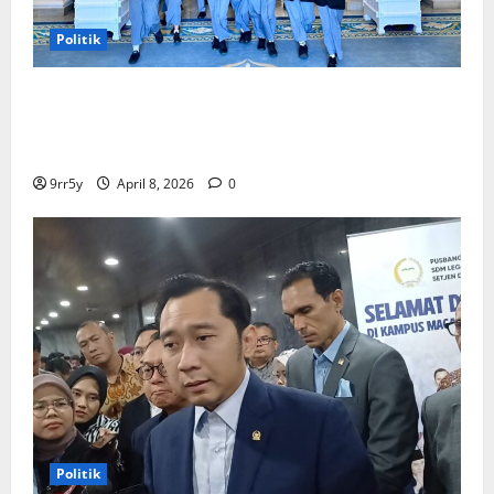
Politik
Presiden Prabowo memberikan arahan untuk
membuka Istana Kepresidenan bagi kunjungan
pelajar
9rr5y
April 8, 2026
0
Politik