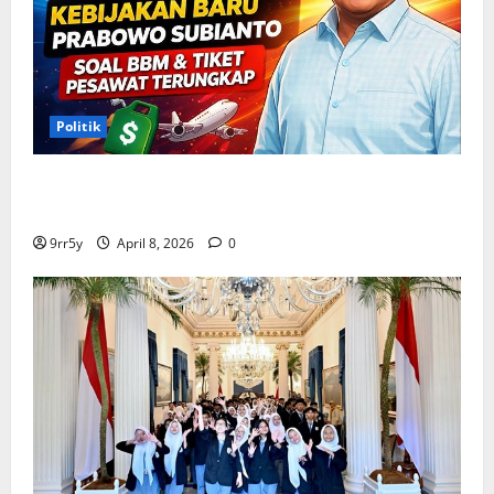
Politik
Situasi Pembahasan BBM Terungkap, Prabowo
Memutuskan Harga Tetap Stabil
9rr5y
April 8, 2026
0