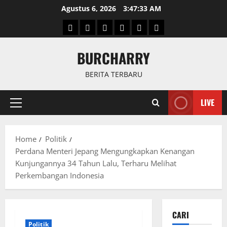
Skip
Agustus 6, 2026
3:47:33 AM
to
Beranda
News
Politik
Keriminal
Olahraga
Internasional
content
BURCHARRY
BERITA TERBARU
LIVE
Primary
Menu
Home
Politik
Perdana Menteri Jepang Mengungkapkan Kenangan
Kunjungannya 34 Tahun Lalu, Terharu Melihat
Perkembangan Indonesia
CARI
Politik