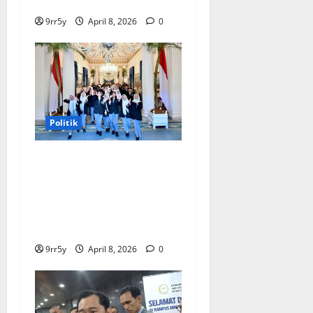
Stabil
9rr5y
April 8, 2026
0
Politik
Presiden Prabowo
memberikan arahan untuk
membuka Istana
Kepresidenan bagi
kunjungan pelajar
9rr5y
April 8, 2026
0