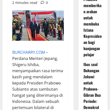
2 minutes read
0
memberika
n arahan
untuk
membuka
Istana
Kepresiden
an bagi
kunjungan
BURCHARRY.COM
–
pelajar
Perdana Menteri Jepang,
Ibas soal
Shigeru Ishiba,
Dukungan
menyampaikan rasa terima
Jokowi
kasih yang mendalam
untuk
kepada Presiden Prabowo
Prabowo-
Subianto atas sambutan
Gibran Dua
hangat yang diterimanya di
Periode:
Indonesia. Dalam sebuah
Demokrat
pertemuan bilateral di