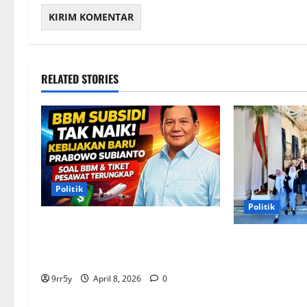
RELATED STORIES
Politik
Politik
Situasi Pembahasan BBM
Terungkap, Prabowo Memutuskan
Presiden Pra
Harga Tetap Stabil
arahan untuk 
Kepresidenan 
9rr5y
April 8, 2026
0
pelajar