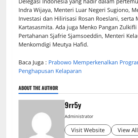
Delegasi Indonesia yang hadir dalam pertemu
Indra Wijaya, Menteri Luar Negeri Sugiono, 
Investasi dan Hilirisasi Rosan Roeslani, sert
Kartasasmita. Ada juga Menko Pangan Zulkifli
Pertahanan Sjafrie Sjamsoeddin, Menteri Kel
Menkomdigi Meutya Hafid.
Baca Juga :
Prabowo Memperkenalkan Program P
Penghapusan Kelaparan
ABOUT THE AUTHOR
9rr5y
Administrator
Visit Website
View Al