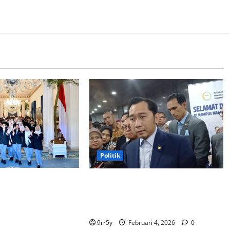
Politik
bowo memberikan
Ibas soal Dukungan Jokowi untuk
membuka Istana
Prabowo-Gibran Dua Periode:
bagi kunjungan
Demokrat Fokus 2026
9rr5y
Februari 4, 2026
0