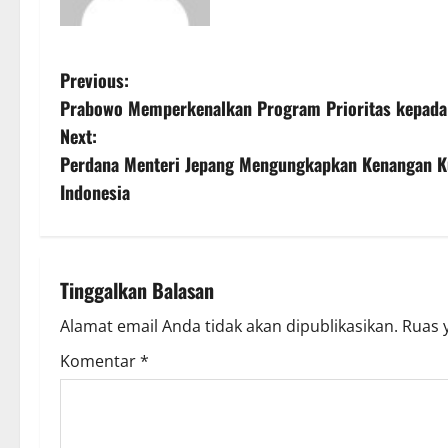
P
Previous:
Prabowo Memperkenalkan Program Prioritas kepada 
o
Next:
s
Perdana Menteri Jepang Mengungkapkan Kenangan Ku
Indonesia
t
n
a
Tinggalkan Balasan
v
Alamat email Anda tidak akan dipublikasikan.
Ruas 
Komentar
*
i
g