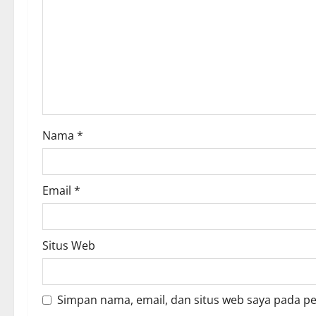
a
t
i
o
n
Nama
*
Email
*
Situs Web
Simpan nama, email, dan situs web saya pada p