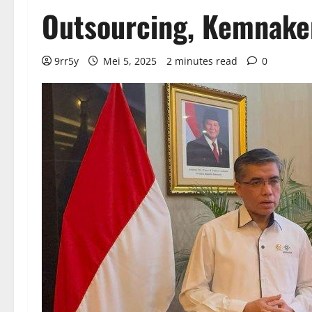
Outsourcing, Kemnake
9rr5y
Mei 5, 2025
2 minutes read
0