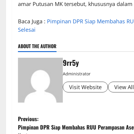
amar Putusan MK tersebut, khususnya dalam h
Baca Juga :
Pimpinan DPR Siap Membahas RU
Selesai
ABOUT THE AUTHOR
9rr5y
Administrator
Visit Website
View Al
P
Previous:
Pimpinan DPR Siap Membahas RUU Perampasan Aset
o