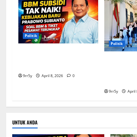
Politik
Politik
Situasi Pembahasan BBM
Terungkap, Prabowo Memutuskan
Presiden Pra
Harga Tetap Stabil
arahan untuk 
Kepresidenan 
9rr5y
April 8, 2026
0
pelajar
9rr5y
April
UNTUK ANDA