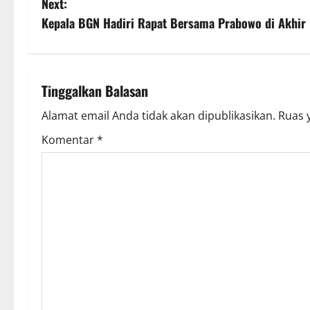
Next:
s
Kepala BGN Hadiri Rapat Bersama Prabowo di Akh
t
n
Tinggalkan Balasan
a
Alamat email Anda tidak akan dipublikasikan.
Ruas 
v
Komentar
*
i
g
a
t
i