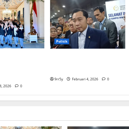
Politik
bowo memberikan
Ibas soal Dukungan Jokowi untuk
membuka Istana
Prabowo-Gibran Dua Periode:
bagi kunjungan
Demokrat Fokus 2026
9rr5y
Februari 4, 2026
0
 8, 2026
0