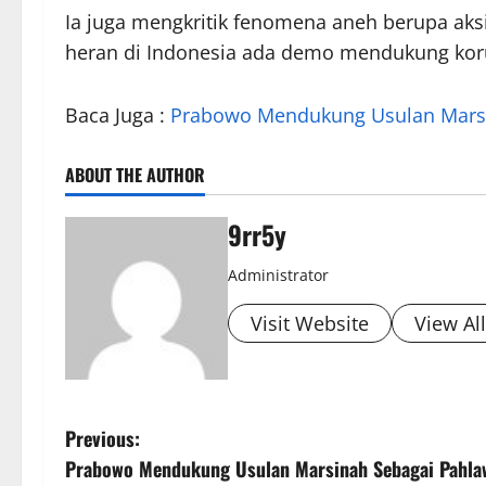
Ia juga mengkritik fenomena aneh berupa ak
heran di Indonesia ada demo mendukung koru
Baca Juga :
Prabowo Mendukung Usulan Marsi
ABOUT THE AUTHOR
9rr5y
Administrator
Visit Website
View Al
P
Previous:
Prabowo Mendukung Usulan Marsinah Sebagai Pahla