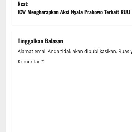
o
Next:
s
ICW Mengharapkan Aksi Nyata Prabowo Terkait RUU
t
n
Tinggalkan Balasan
a
Alamat email Anda tidak akan dipublikasikan.
Ruas 
v
Komentar
*
i
g
a
t
i