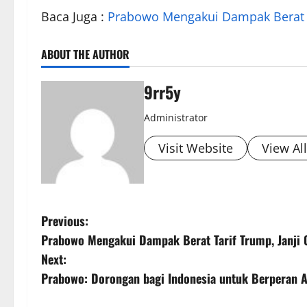
Baca Juga :
Prabowo Mengakui Dampak Berat Ta
ABOUT THE AUTHOR
9rr5y
Administrator
Visit Website
View Al
P
Previous:
Prabowo Mengakui Dampak Berat Tarif Trump, Janji 
o
Next:
s
Prabowo: Dorongan bagi Indonesia untuk Berperan A