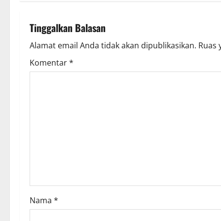
t
n
Tinggalkan Balasan
a
Alamat email Anda tidak akan dipublikasikan.
Ruas 
v
Komentar
*
i
g
a
t
i
o
Nama
*
n