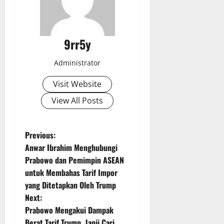
9rr5y
Administrator
Visit Website
View All Posts
P
Previous:
Anwar Ibrahim Menghubungi
o
Prabowo dan Pemimpin ASEAN
untuk Membahas Tarif Impor
s
yang Ditetapkan Oleh Trump
t
Next:
Prabowo Mengakui Dampak
n
Berat Tarif Trump, Janji Cari