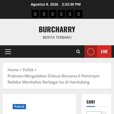
Skip
Agustus 8, 2026
2:32:30 PM
to
Beranda
News
Politik
Keriminal
Olahraga
Internasional
content
BURCHARRY
BERITA TERBARU
LIVE
Primary
Menu
Home
Politik
Prabowo Mengadakan Diskusi Bersama 6 Pemimpin
Redaksi Membahas Berbagai Isu di Hambalang
CARI
Politik