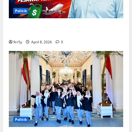
Politik
Situasi Pembahasan BBM Terungkap, Prabowo
Memutuskan Harga Tetap Stabil
9rr5y
April 8, 2026
0
Politik