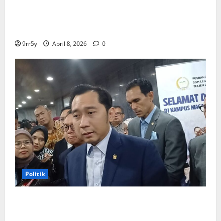
Presiden Prabowo memberikan arahan untuk
membuka Istana Kepresidenan bagi kunjungan
pelajar
9rr5y
April 8, 2026
0
Politik
Ibas soal Dukungan Jokowi untuk Prabowo-Gibran
Dua Periode: Demokrat Fokus 2026