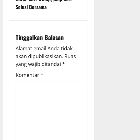
Solusi Bersama
a
v
i
Tinggalkan Balasan
g
Alamat email Anda tidak
akan dipublikasikan.
Ruas
a
yang wajib ditandai
*
t
Komentar
*
i
o
n