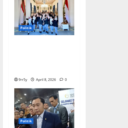
Politik
Presiden Prabowo
memberikan arahan untuk
membuka Istana
Kepresidenan bagi
kunjungan pelajar
9rr5y
April 8, 2026
0
Politik