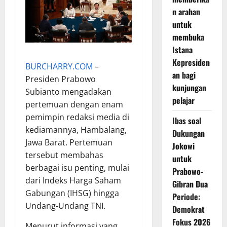
n arahan
untuk
membuka
Istana
Kepresiden
BURCHARRY.COM
–
an bagi
Presiden Prabowo
kunjungan
Subianto mengadakan
pelajar
pertemuan dengan enam
pemimpin redaksi media di
Ibas soal
kediamannya, Hambalang,
Dukungan
Jawa Barat. Pertemuan
Jokowi
tersebut membahas
untuk
berbagai isu penting, mulai
Prabowo-
dari Indeks Harga Saham
Gibran Dua
Gabungan (IHSG) hingga
Periode:
Undang-Undang TNI.
Demokrat
Fokus 2026
Menurut informasi yang