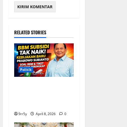
RELATED STORIES
Politik
Situasi Pembahasan BBM
Terungkap, Prabowo
Memutuskan Harga Tetap
Stabil
9rr5y
April 8, 2026
0