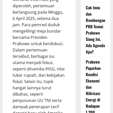
diperoleh, pertemuan
Cak Imin
berlangsung pada Minggu,
dan
6 April 2025, selama dua
Rombongan
jam. Para pemred duduk
PKB Temui
mengelilingi meja bundar
Prabowo
bersama Presiden
Siang Ini,
Prabowo untuk berdiskusi.
Ada Agenda
Dalam pertemuan
Apa?
tersebut, berbagai isu
Prabowo
utama menjadi fokus,
Paparkan
seperti dinamika IHSG, nilai
Kondisi
tukar rupiah, dan kebijakan
Ekonomi
fiskal. Selain itu, topik
dan
hangat lainnya turut
Hilirisasi
dibahas, seperti
Energi di
penyusunan UU TNI serta
Hadapan
dampak penerapan tarif
1.200
dagang baru oleh Amerika