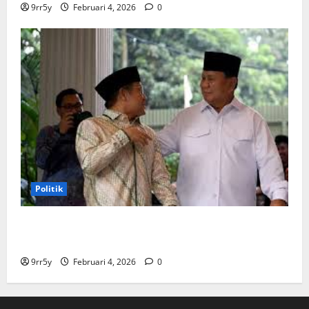
9rr5y
Februari 4, 2026
0
Politik
Cak Imin dan Rombongan PKB Temui Prabowo Siang
Ini, Ada Agenda Apa?
9rr5y
Februari 4, 2026
0