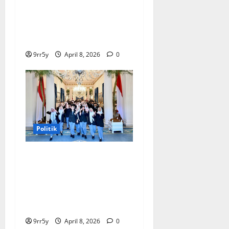
Situasi Pembahasan BBM
Terungkap, Prabowo
Memutuskan Harga Tetap
Stabil
9rr5y
April 8, 2026
0
Politik
Presiden Prabowo
memberikan arahan untuk
membuka Istana
Kepresidenan bagi
kunjungan pelajar
9rr5y
April 8, 2026
0