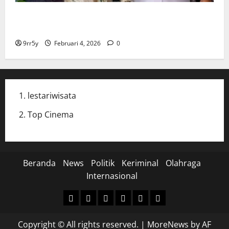
Cak Imin dan Rombongan PKB Temui Prabowo Siang
Ini, Ada Agenda Apa?
9rr5y
Februari 4, 2026
0
lestariwisata
Top Cinema
Beranda
News
Politik
Keriminal
Olahraga
Internasional
Beranda
News
Politik
Keriminal
Olahraga
Internasional
Copyright © All rights reserved.
|
MoreNews
by AF