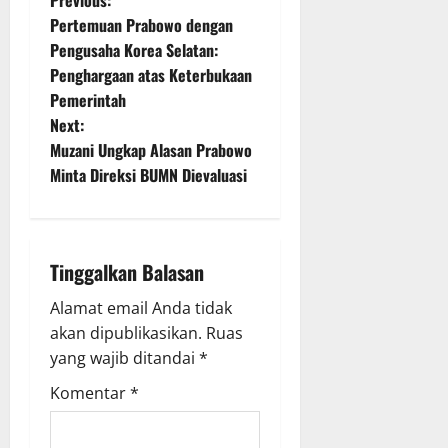
P
Previous:
Pertemuan Prabowo dengan
o
Pengusaha Korea Selatan:
Penghargaan atas Keterbukaan
s
Pemerintah
t
Next:
Muzani Ungkap Alasan Prabowo
n
Minta Direksi BUMN Dievaluasi
a
v
Tinggalkan Balasan
i
Alamat email Anda tidak
g
akan dipublikasikan.
Ruas
yang wajib ditandai
*
a
Komentar
*
t