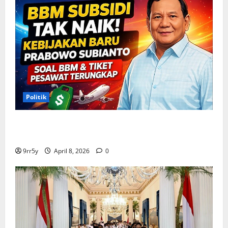
Politik
Situasi Pembahasan BBM Terungkap, Prabowo
Memutuskan Harga Tetap Stabil
9rr5y
April 8, 2026
0