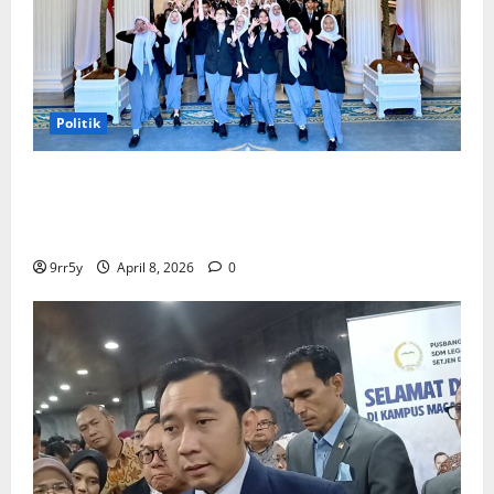
Politik
Presiden Prabowo memberikan arahan untuk
membuka Istana Kepresidenan bagi kunjungan
pelajar
9rr5y
April 8, 2026
0