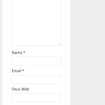
i
o
n
Nama
*
Email
*
Situs Web