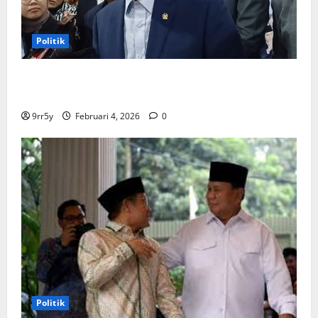
Politik
Ibas soal Dukungan Jokowi untuk Prabowo-Gibran
Dua Periode: Demokrat Fokus 2026
9rr5y
Februari 4, 2026
0
Politik