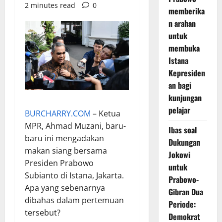
2 minutes read
0
memberika
n arahan
untuk
membuka
Istana
Kepresiden
an bagi
kunjungan
pelajar
BURCHARRY.COM
– Ketua
MPR, Ahmad Muzani, baru-
Ibas soal
baru ini mengadakan
Dukungan
makan siang bersama
Jokowi
Presiden Prabowo
untuk
Subianto di Istana, Jakarta.
Prabowo-
Apa yang sebenarnya
Gibran Dua
dibahas dalam pertemuan
Periode:
tersebut?
Demokrat