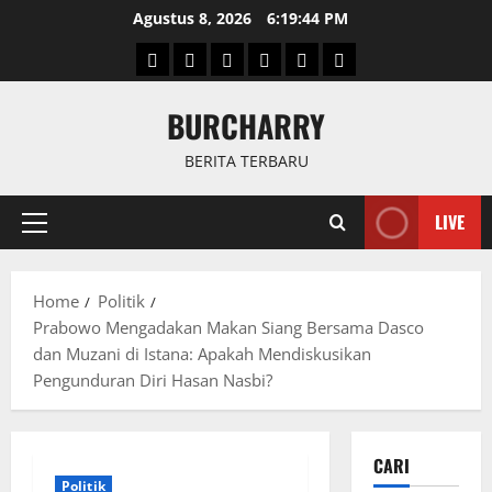
Skip
Agustus 8, 2026
6:19:45 PM
to
Beranda
News
Politik
Keriminal
Olahraga
Internasional
content
BURCHARRY
BERITA TERBARU
LIVE
Primary
Menu
Home
Politik
Prabowo Mengadakan Makan Siang Bersama Dasco
dan Muzani di Istana: Apakah Mendiskusikan
Pengunduran Diri Hasan Nasbi?
CARI
Politik